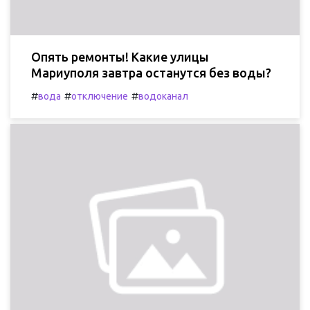
Опять ремонты! Какие улицы
Мариуполя завтра останутся без воды?
#
#
#
вода
отключение
водоканал