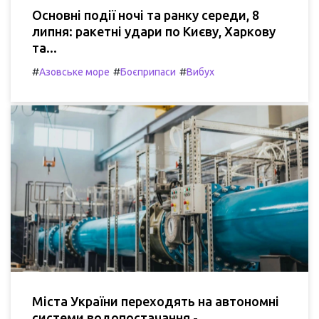
Основні події ночі та ранку середи, 8
липня: ракетні удари по Києву, Харкову
та...
#
#
#
Азовське море
Боєприпаси
Вибух
Міста України переходять на автономні
системи водопостачання -