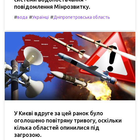
повідомлення Мінрозвитку.
#
#
#
вода
Українці
Дніпропетровська область
У Києві вдруге за цей ранок було
оголошено повітряну тривогу, оскільки
кілька областей опинилися під
загрозою.