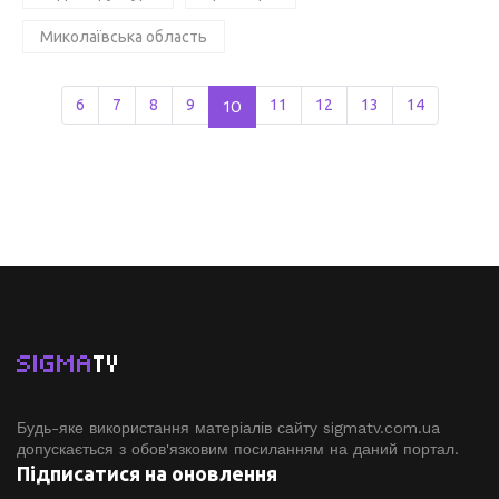
Миколаївська область
6
7
8
9
10
11
12
13
14
SIGMA
TV
Будь-яке використання матеріалів сайту sigmatv.com.ua
допускається з обов'язковим посиланням на даний портал.
Підписатися на оновлення