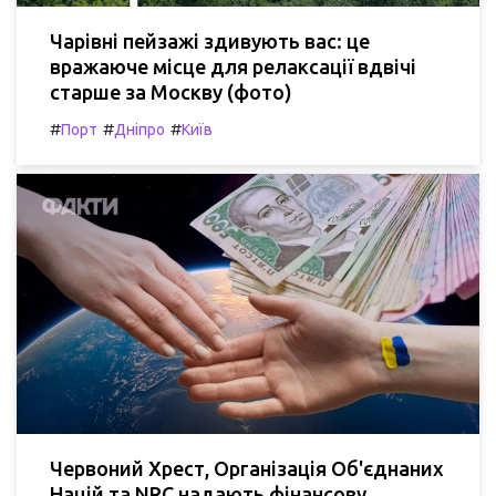
Чарівні пейзажі здивують вас: це
вражаюче місце для релаксації вдвічі
старше за Москву (фото)
#
#
#
Порт
Дніпро
Київ
Червоний Хрест, Організація Об'єднаних
Націй та NRC надають фінансову