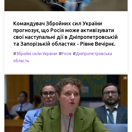
Командувач Збройних сил України
прогнозує, що Росія може активізувати
свої наступальні дії в Дніпропетровській
та Запорізькій областях - Рівне Вечірнє.
#
#
#
Збройні сили України
Росія
Дніпропетровська
область