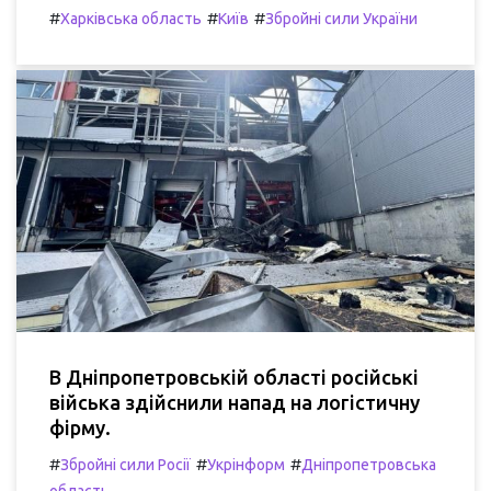
#
#
#
Харківська область
Київ
Збройні сили України
В Дніпропетровській області російські
війська здійснили напад на логістичну
фірму.
#
#
#
Збройні сили Росії
Укрінформ
Дніпропетровська