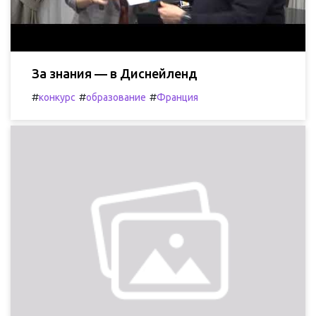
За знания — в Диснейленд
#
#
#
конкурс
образование
Франция