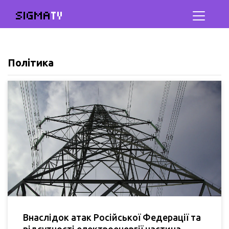
SIGMA
TV
Політика
Внаслідок атак Російської Федерації та
відсутності електроенергії частина