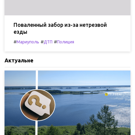
Поваленный забор из-за нетрезвой
езды
#
#
#
Мариуполь
ДТП
Полиция
Актуальне