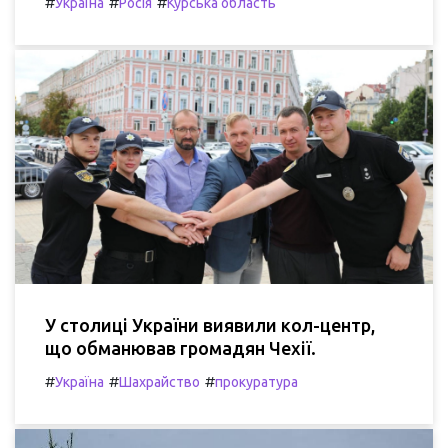
#
#
#
Україна
Росія
Курська область
У столиці України виявили кол-центр,
що обманював громадян Чехії.
#
#
#
Україна
Шахрайство
прокуратура