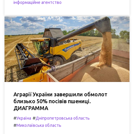
інформаційне агентство
Аграрії України завершили обмолот
близько 50% посівів пшениці.
ДИАГРАММА
#
#
Україна
Дніпропетровська область
#
Миколаївська область