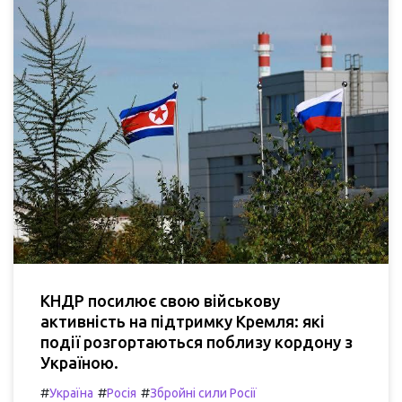
КНДР посилює свою військову
активність на підтримку Кремля: які
події розгортаються поблизу кордону з
Україною.
#
#
#
Україна
Росія
Збройні сили Росії