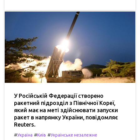
У Російській Федерації створено
ракетний підрозділ з Північної Кореї,
який має на меті здійснювати запуски
ракет в напрямку України, повідомляє
Reuters.
#
#
#
Україна
Київ
Українське незалежне