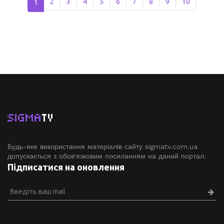
1
2
3
4
5
6
7
8
9
10
SIGMA
TV
Будь-яке використання матеріалів сайту sigmatv.com.ua
допускається з обов'язковим посиланням на даний портал.
Підписатися на оновлення