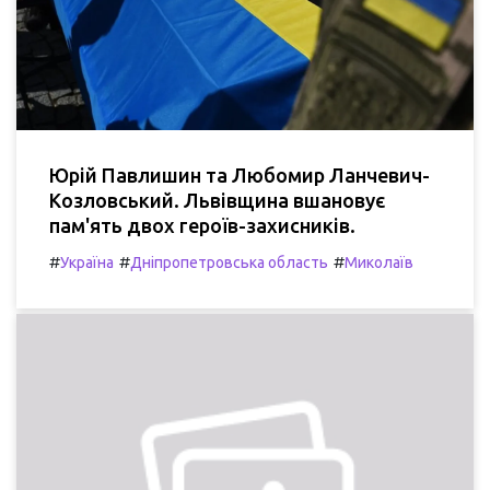
Юрій Павлишин та Любомир Ланчевич-
Козловський. Львівщина вшановує
пам'ять двох героїв-захисників.
#
#
#
Україна
Дніпропетровська область
Миколаїв