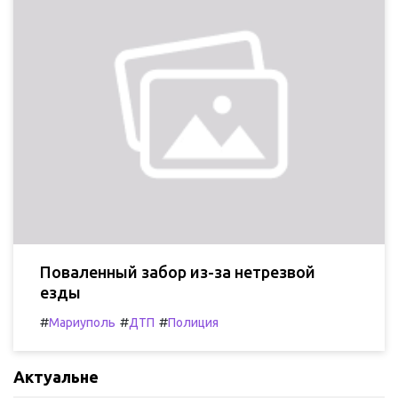
Поваленный забор из-за нетрезвой
езды
#
#
#
Мариуполь
ДТП
Полиция
Актуальне