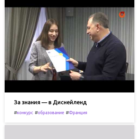
За знания — в Диснейленд
#
#
#
конкурс
образование
Франция