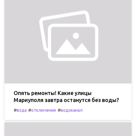
Опять ремонты! Какие улицы
Мариуполя завтра останутся без воды?
#
#
#
вода
отключение
водоканал