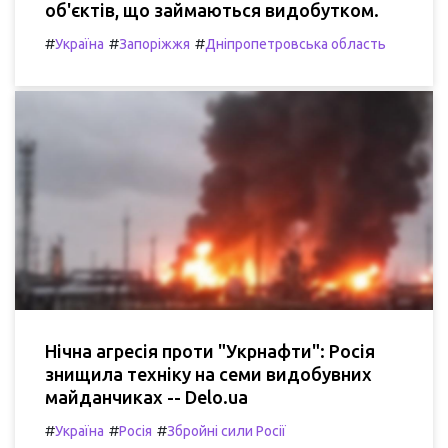
об'єктів, що займаються видобутком.
#
#
#
Україна
Запоріжжя
Дніпропетровська область
Нічна агресія проти "Укрнафти": Росія
знищила техніку на семи видобувних
майданчиках -- Delo.ua
#
#
#
Україна
Росія
Збройні сили Росії