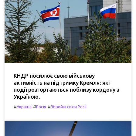
КНДР посилює свою військову
активність на підтримку Кремля: які
події розгортаються поблизу кордону з
Україною.
#
#
#
Україна
Росія
Збройні сили Росії