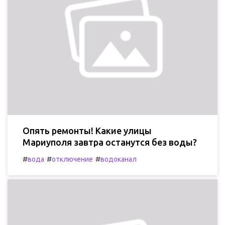
Опять ремонты! Какие улицы
Мариуполя завтра останутся без воды?
#
#
#
вода
отключение
водоканал