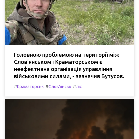
Головною проблемою на території між
Слов'янськом і Краматорськом є
неефективна організація управління
військовими силами, - зазначив Бутусов.
#
#
#
Краматорськ
Слов'янськ
ліс