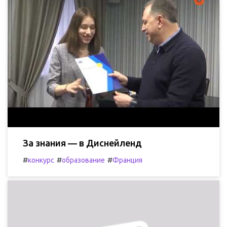
За знания — в Диснейленд
#
#
#
конкурс
образование
Франция