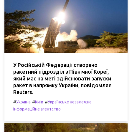
У Російській Федерації створено
ракетний підрозділ з Північної Кореї,
який має на меті здійснювати запуски
ракет в напрямку України, повідомляє
Reuters.
#
#
#
Україна
Київ
Українське незалежне
інформаційне агентство