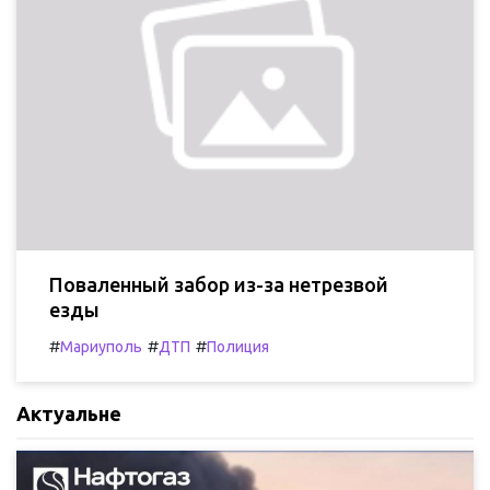
Поваленный забор из-за нетрезвой
езды
#
#
#
Мариуполь
ДТП
Полиция
Актуальне