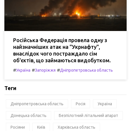
Російська Федерація провела одну з
найзначніших атак на "Укрнафту",
внаслідок чого постраждало сім
об'єктів, що займаються видобутком.
#
#
#
Україна
Запоріжжя
Дніпропетровська область
Теги
Дніпропетровська область
Росія
Україна
Донецька область
Безпілотний літальний апарат
Росіяни
Київ
Харківська область