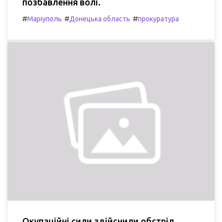
позбавлення волі.
#
#
#
Маріуполь
Донецька область
прокуратура
Окупаційні сили здійснили обстріл