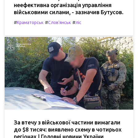
неефективна організація управління
військовими силами, - зазначив Бутусов.
#
#
#
Краматорськ
Слов'янськ
ліс
За втечу з військової частини вимагали
до $8 тисяч: виявлено схему в чотирьох
регіонах | Головні новини України