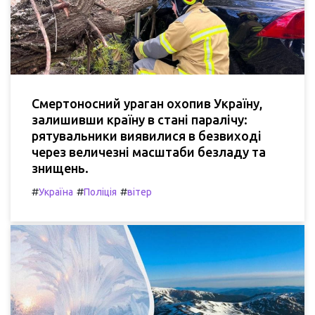
Смертоносний ураган охопив Україну,
залишивши країну в стані паралічу:
рятувальники виявилися в безвиході
через величезні масштаби безладу та
знищень.
#
#
#
Україна
Поліція
вітер