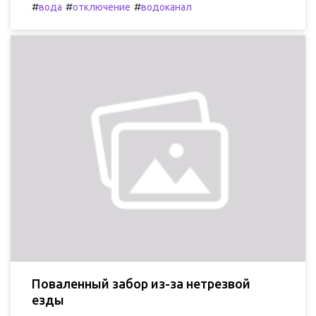
#
#
#
вода
отключение
водоканал
Поваленный забор из-за нетрезвой
езды