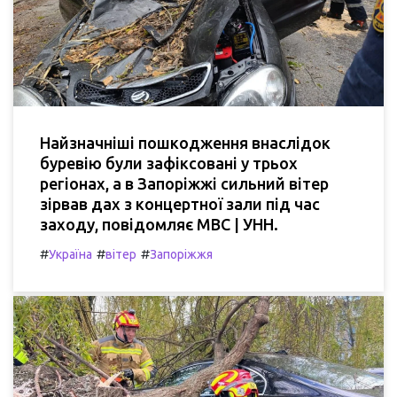
Найзначніші пошкодження внаслідок
буревію були зафіксовані у трьох
регіонах, а в Запоріжжі сильний вітер
зірвав дах з концертної зали під час
заходу, повідомляє МВС | УНН.
#
#
#
Україна
вітер
Запоріжжя