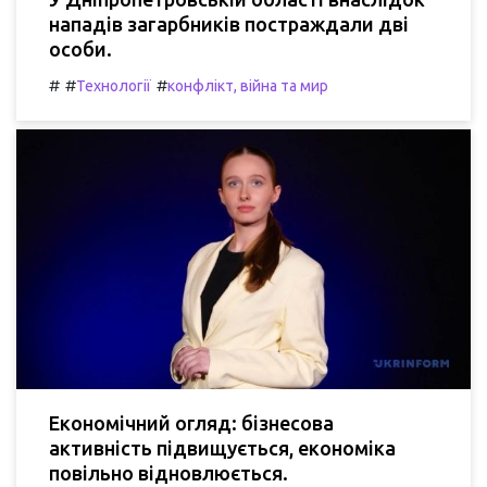
нападів загарбників постраждали дві
особи.
#
#
#
Технології
конфлікт, війна та мир
Економічний огляд: бізнесова
активність підвищується, економіка
повільно відновлюється.