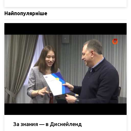
Найпопулярніше
За знания — в Диснейленд