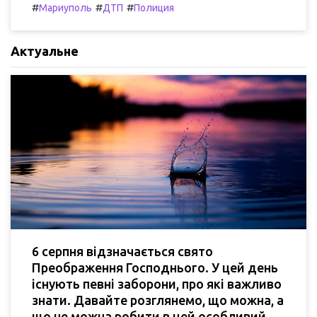
#
#
#
Мариуполь
ДТП
Полиция
Актуальне
6 серпня відзначається свято
Преображення Господнього. У цей день
існують певні заборони, про які важливо
знати. Давайте розглянемо, що можна, а
що не можна робити в цей особливий