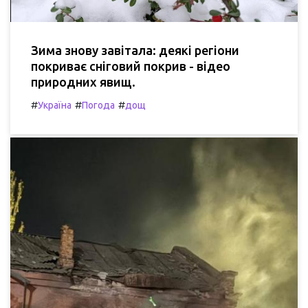
Зима знову завітала: деякі регіони
покриває сніговий покрив - відео
природних явищ.
#
#
#
Україна
Погода
дощ