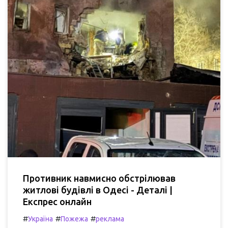
Противник навмисно обстрілював
житлові будівлі в Одесі - Деталі |
Експрес онлайн
#
#
#
Україна
Пожежа
реклама