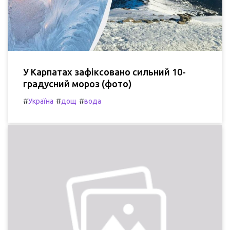
У Карпатах зафіксовано сильний 10-
градусний мороз (фото)
#
#
#
Україна
дощ
вода