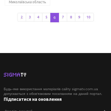
Миколаївська область
2
3
4
5
6
7
8
9
10
SIGMA
TV
Будь-яке використання матеріалів сайту sigmatv.com.ua
допускається з обов'язковим посиланням на даний портал.
Підписатися на оновлення