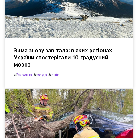
Зима знову завітала: в яких регіонах
України спостерігали 10-градусний
мороз
#
#
#
Україна
вода
сніг