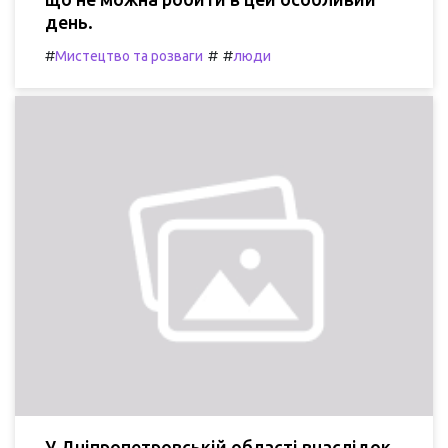
день.
#
#
#
Мистецтво та розваги
люди
У Дніпропетровській області внаслідок