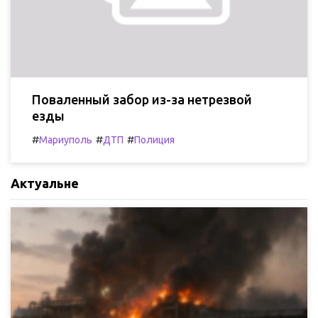
Поваленный забор из-за нетрезвой
езды
#
#
#
Мариуполь
ДТП
Полиция
Актуальне