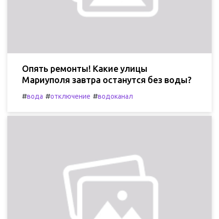
Опять ремонты! Какие улицы
Мариуполя завтра останутся без воды?
#
#
#
вода
отключение
водоканал