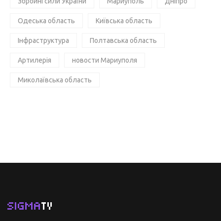
Збройні сили України
Мариуполь
Дніпро
Одеська область
Київська область
Інфраструктура
Полтавська область
Артилерія
новости Мариуполя
Миколаївська область
SIGMA
TV