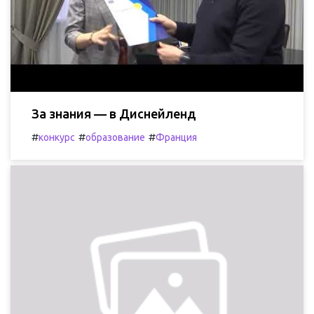
За знания — в Диснейленд
#
#
#
конкурс
образование
Франция