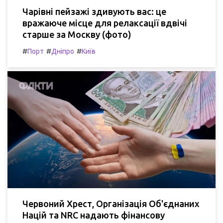
Чарівні пейзажі здивують вас: це
вражаюче місце для релаксації вдвічі
старше за Москву (фото)
#
#
#
Порт
Дніпро
Київ
Червоний Хрест, Організація Об'єднаних
Націй та NRC надають фінансову