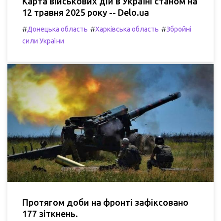
Карта військових дій в Україні станом на
12 травня 2025 року -- Delo.ua
#
#
#
Донецька область
Харківська область
Збройні
сили України
Протягом доби на фронті зафіксовано
177 зіткнень.