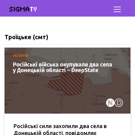
SIGMA
TV
Троїцьке (смт)
Російські сили захопили два села в
Донецькій області, повідомляє