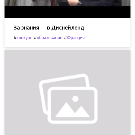
За знания — в Диснейленд
#
#
#
конкурс
образование
Франция