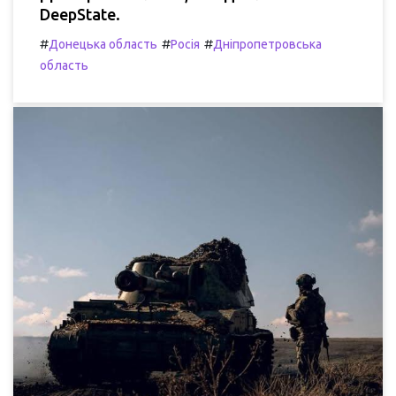
DeepState.
#
#
#
Донецька область
Росія
Дніпропетровська
область