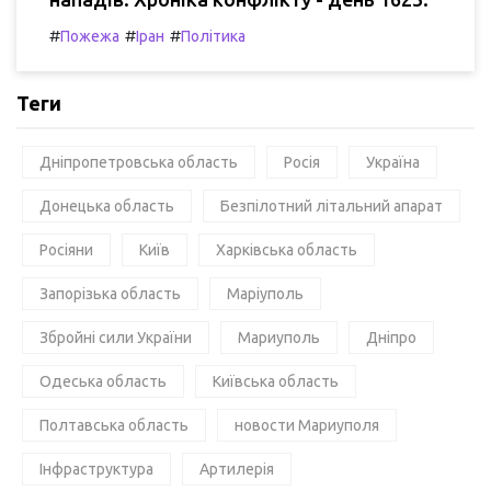
#
#
#
Пожежа
Іран
Політика
Теги
Дніпропетровська область
Росія
Україна
Донецька область
Безпілотний літальний апарат
Росіяни
Київ
Харківська область
Запорізька область
Маріуполь
Збройні сили України
Мариуполь
Дніпро
Одеська область
Київська область
Полтавська область
новости Мариуполя
Інфраструктура
Артилерія