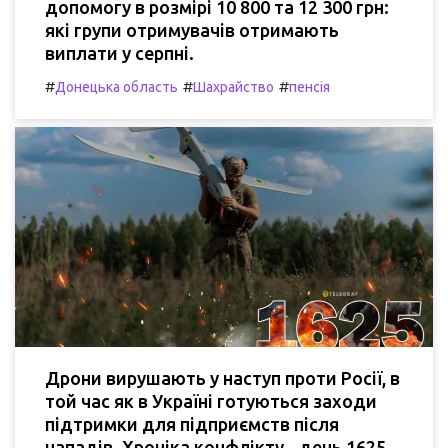
допомогу в розмірі 10 800 та 12 300 грн:
які групи отримувачів отримають
виплати у серпні.
#
#
#
Донецька область
Шахрайство
пенсія
Дрони вирушають у наступ проти Росії, в
той час як в Україні готуються заходи
підтримки для підприємств після
нападів. Хроніка конфлікту - день 1625.