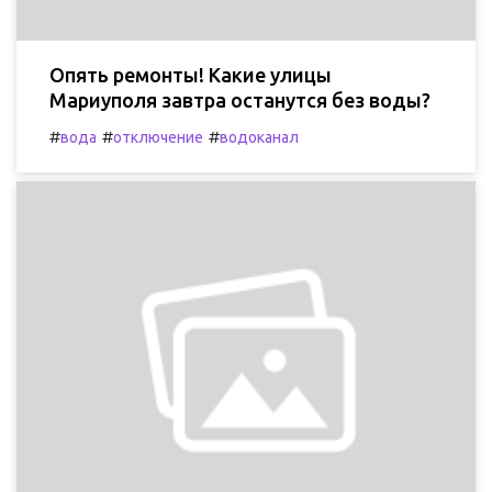
Опять ремонты! Какие улицы
Мариуполя завтра останутся без воды?
#
#
#
вода
отключение
водоканал