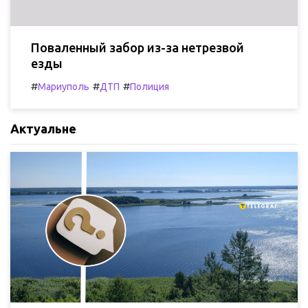
Поваленный забор из-за нетрезвой
езды
#
#
#
Мариуполь
ДТП
Полиция
Актуальне