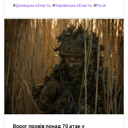
#
#
#
Донецька область
Харківська область
Росія
Ворог провів понад 70 атак у