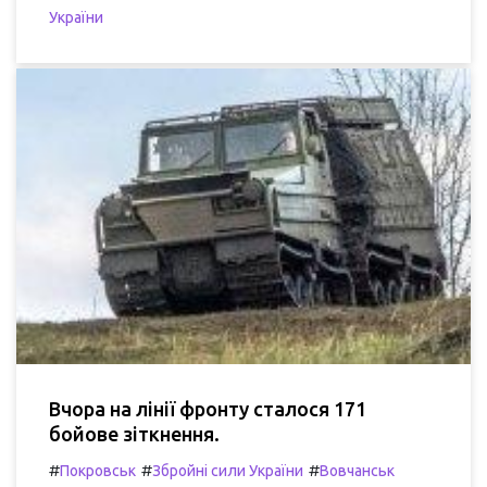
України
Вчора на лінії фронту сталося 171
бойове зіткнення.
#
#
#
Покровськ
Збройні сили України
Вовчанськ