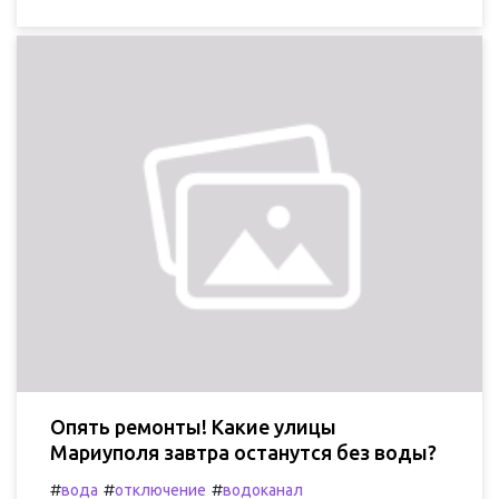
Опять ремонты! Какие улицы
Мариуполя завтра останутся без воды?
#
#
#
вода
отключение
водоканал