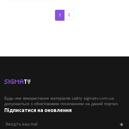
1
2
SIGMA
TV
Будь-яке використання матеріалів сайту sigmatv.com.ua
допускається з обов'язковим посиланням на даний портал.
Підписатися на оновлення