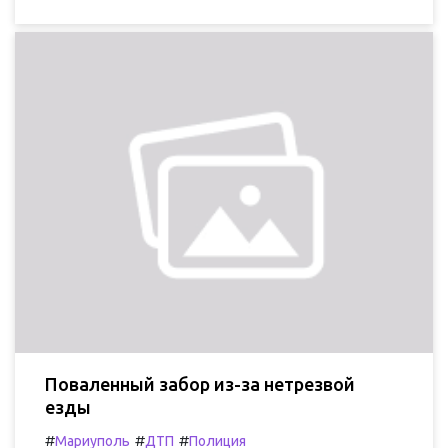
Поваленный забор из-за нетрезвой
езды
#
#
#
Мариуполь
ДТП
Полиция