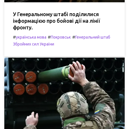
У Генеральному штабі поділилися
інформацією про бойові дії на лінії
фронту.
#
#
#
українська мова
Покровськ
Генеральний штаб
Збройних сил України