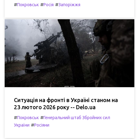
#
#
#
Покровськ
Росія
Запоріжжя
Ситуація на фронті в Україні станом на
23 лютого 2026 року -- Delo.ua
#
#
Покровськ
Генеральний штаб Збройних сил
#
України
Росіяни