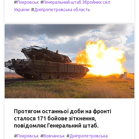
#
#
Покровськ
Генеральний штаб Збройних сил
#
України
Дніпропетровська область
Протягом останньої доби на фронті
сталося 171 бойове зіткнення,
повідомляє Генеральний штаб.
#
#
#
Покровськ
Вовчанськ
Дніпропетровська