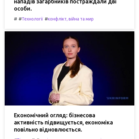
нападів загарбників постраждали дві
особи.
#
#
#
Технології
конфлікт, війна та мир
Економічний огляд: бізнесова
активність підвищується, економіка
повільно відновлюється.