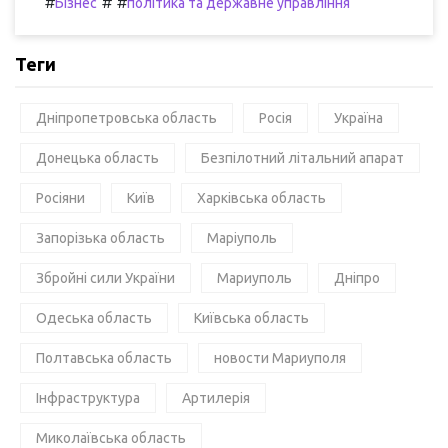
#
#
#
Бізнес
політика та державне управління
Теги
Дніпропетровська область
Росія
Україна
Донецька область
Безпілотний літальний апарат
Росіяни
Київ
Харківська область
Запорізька область
Маріуполь
Збройні сили України
Мариуполь
Дніпро
Одеська область
Київська область
Полтавська область
новости Мариуполя
Інфраструктура
Артилерія
Миколаївська область