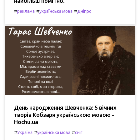
найбільш помітно.
#
#
#
реклама
українська мова
Дніпро
День народження Шевченка: 5 вічних
творів Кобзаря українською мовою -
Hochu.ua
#
#
#
Україна
українська мова
сніг