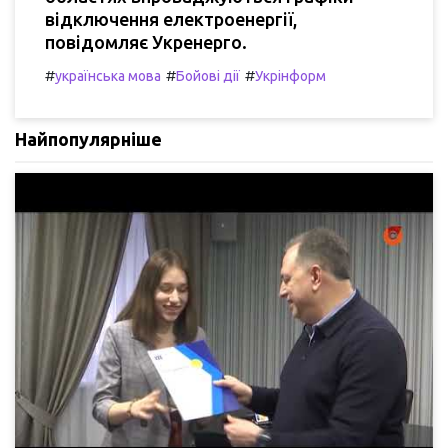
відключення електроенергії,
повідомляє Укренерго.
#
#
#
українська мова
Бойові дії
Укрінформ
Найпопулярніше