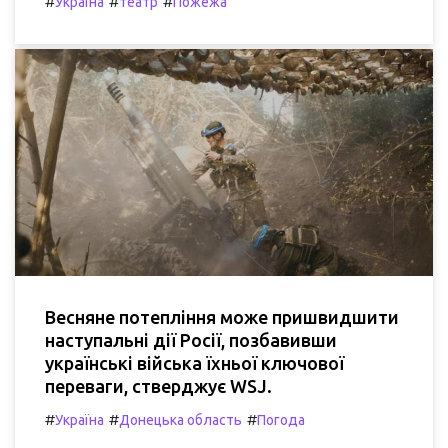
#
#
#
Україна
театр
Пожежа
Весняне потепління може пришвидшити
наступальні дії Росії, позбавивши
українські війська їхньої ключової
переваги, стверджує WSJ.
#
#
#
Україна
Донецька область
Погода