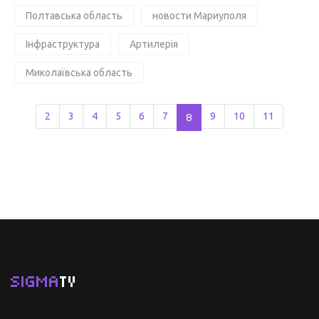
Полтавська область
новости Мариуполя
Інфраструктура
Артилерія
Миколаївська область
2
3
4
5
6
7
8
9
10
11
SIGMA
TV