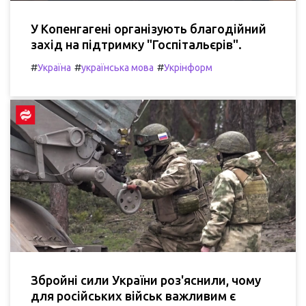
У Копенгагені організують благодійний
захід на підтримку "Госпітальєрів".
#
#
#
Україна
українська мова
Укрінформ
Збройні сили України роз'яснили, чому
для російських військ важливим є