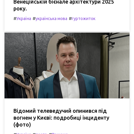
Венеційській бієнале архітектури 2025
року.
#
#
#
Україна
українська мова
гуртожиток
Відомий телеведучий опинився під
вогнем у Києві: подробиці інциденту
(фото)