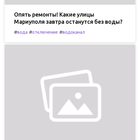
Опять ремонты! Какие улицы
Мариуполя завтра останутся без воды?
#
#
#
вода
отключение
водоканал