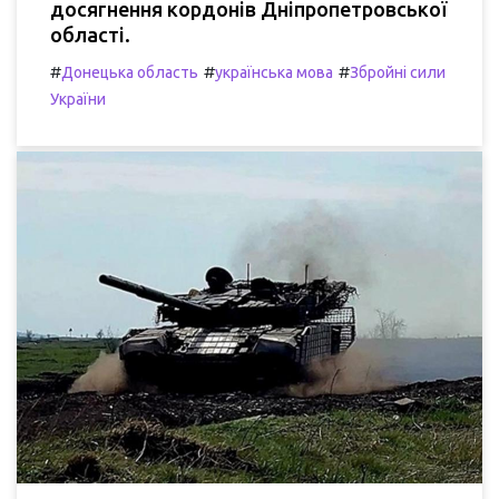
досягнення кордонів Дніпропетровської
області.
#
#
#
Донецька область
українська мова
Збройні сили
України