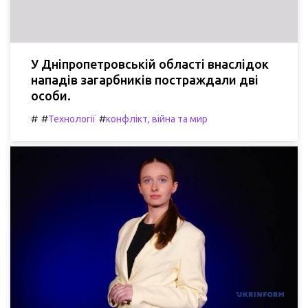
У Дніпропетровській області внаслідок
нападів загарбників постраждали дві
особи.
#
#
#
Технології
конфлікт, війна та мир