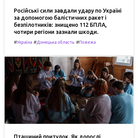
Російські сили завдали удару по Україні
за допомогою балістичних ракет і
безпілотників: знищено 112 БПЛА,
чотири регіони зазнали шкоди.
#
#
#
Україна
Донецька область
Пожежа
Пташиний притулок. Як дорослі