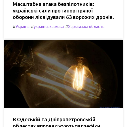
Масштабна атака безпілотників:
українські сили протиповітряної
оборони ліквідували 63 ворожих дронів.
#
#
#
Україна
українська мова
Харківська область
В Одеській та Дніпропетровській
областях впроваджуються графіки