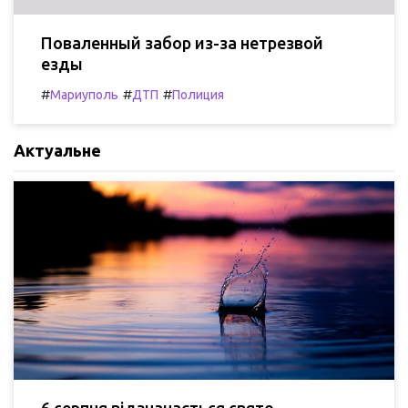
Поваленный забор из-за нетрезвой
езды
#
#
#
Мариуполь
ДТП
Полиция
Актуальне