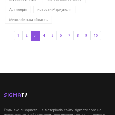
Артилерія
новости Мариуполя
Миколаївська область
1
2
3
4
5
6
7
8
9
10
SIGMA
TV
Будь-яке використання матеріалів сайту sigmatv.com.ua
допускається з обов'язковим посиланням на даний портал.