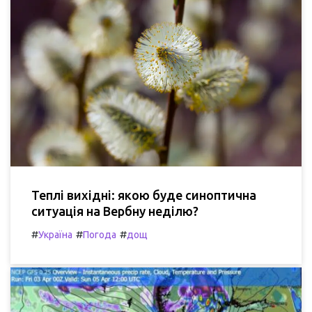
Теплі вихідні: якою буде синоптична
ситуація на Вербну неділю?
#
#
#
Україна
Погода
дощ