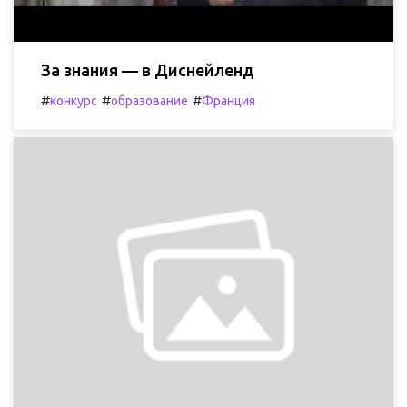
За знания — в Диснейленд
#
#
#
конкурс
образование
Франция