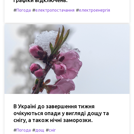
#
#
#
Погода
електропостачання
електроенергія
В Україні до завершення тижня
очікуються опади у вигляді дощу та
снігу, а також нічні заморозки.
#
#
#
Погода
дощ
сніг