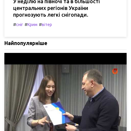
У неділю на півночі та в більшості
центральних регіонів України
прогнозують легкі снігопади.
#
#
#
сніг
Крим
вітер
Найпопулярніше