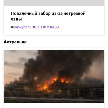
Поваленный забор из-за нетрезвой
езды
#
#
#
Мариуполь
ДТП
Полиция
Актуальне