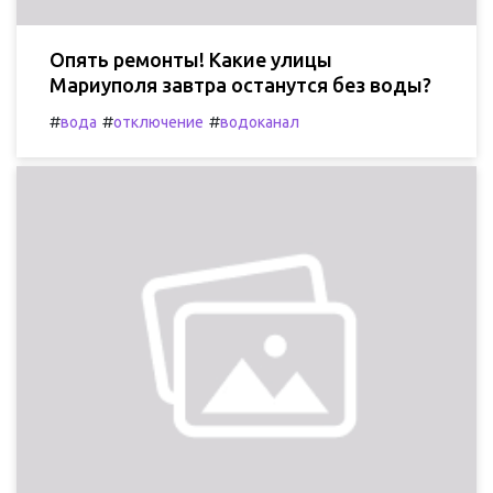
Опять ремонты! Какие улицы
Мариуполя завтра останутся без воды?
#
#
#
вода
отключение
водоканал