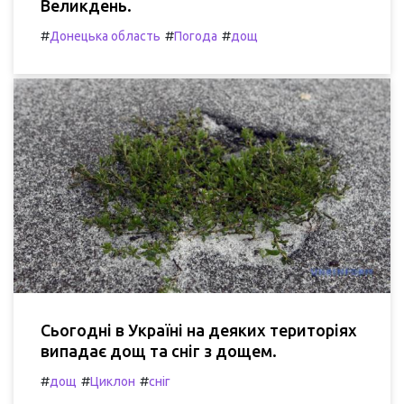
Великдень.
#
#
#
Донецька область
Погода
дощ
Сьогодні в Україні на деяких територіях
випадає дощ та сніг з дощем.
#
#
#
дощ
Циклон
сніг