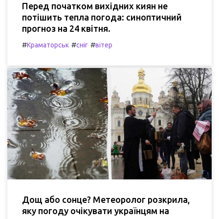
Перед початком вихідних киян не
потішить тепла погода: синоптичний
прогноз на 24 квітня.
#
#
#
Краматорськ
сніг
вітер
Дощ або сонце? Метеоролог розкрила,
яку погоду очікувати українцям на