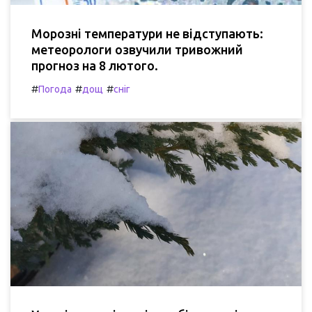
Морозні температури не відступають:
метеорологи озвучили тривожний
прогноз на 8 лютого.
#
#
#
Погода
дощ
сніг