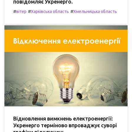
повідомляє Укренерго.
#
#
#
вітер
Харківська область
Хмельницька область
Відновлення вимкнень електроенергії:
Укренерго терміново впроваджує суворі
графіки відключень.