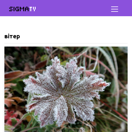
SIGMA
TV
вітер