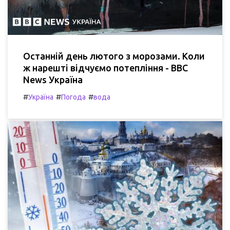
Останній день лютого з морозами. Коли
ж нарешті відчуємо потепління - BBC
News Україна
#
#
#
Україна
Погода
вода