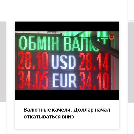
Валютные качели. Доллар начал
откатываться вниз