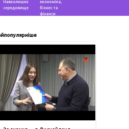
Навколишнє
економіка,
середовище
бізнес та
фінанси
айпопулярніше