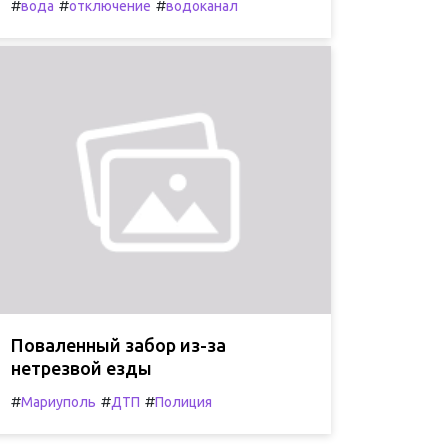
#
#
#
вода
отключение
водоканал
Поваленный забор из-за
нетрезвой езды
#
#
#
Мариуполь
ДТП
Полиция