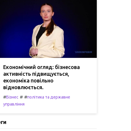
Економічний огляд: бізнесова
активність підвищується,
економіка повільно
відновлюється.
#
#
#
Бізнес
політика та державне
управління
еги