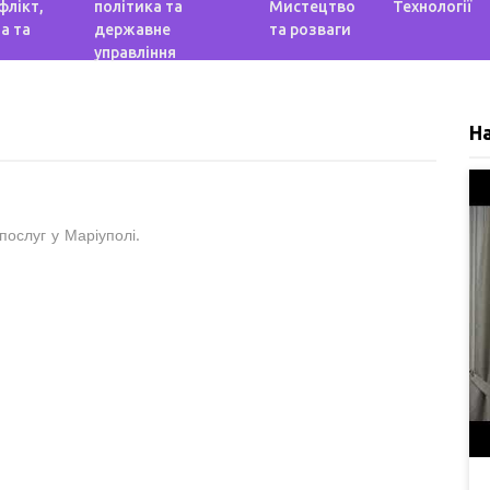
флікт,
політика та
Мистецтво
Технології
а та
державне
та розваги
управління
Н
 послуг у Маріуполі.