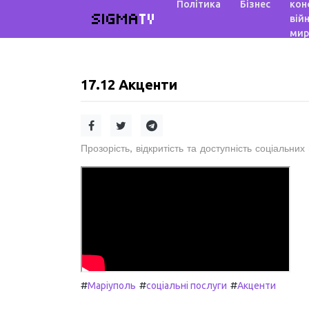
Політика
Бізнес
кон
SIGMA
TV
війн
мир
17.12 Акценти
Прозорість, відкритість та доступність соціальних
#
#
#
Маріуполь
соціальні послуги
Акценти