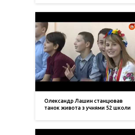
Олександр Лашин станцював
танок живота з учнями 52 школи