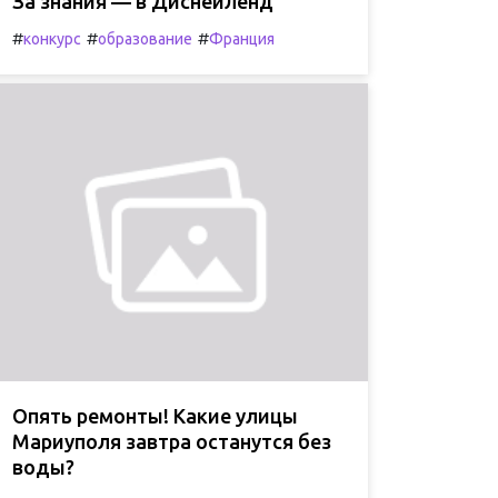
За знания — в Диснейленд
#
#
#
конкурс
образование
Франция
Опять ремонты! Какие улицы
Мариуполя завтра останутся без
воды?