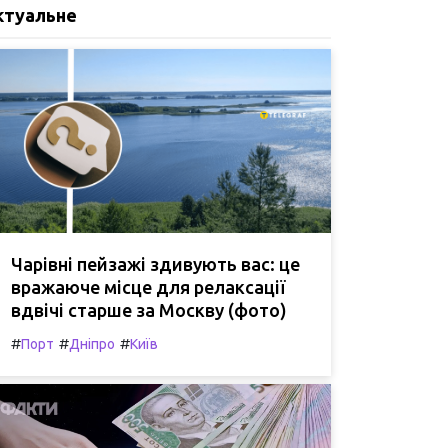
ктуальне
Чарівні пейзажі здивують вас: це
вражаюче місце для релаксації
вдвічі старше за Москву (фото)
#
#
#
Порт
Дніпро
Київ