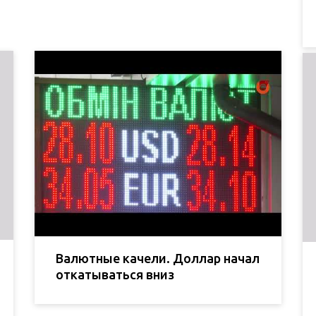
Валютные качели. Доллар начал
откатываться вниз