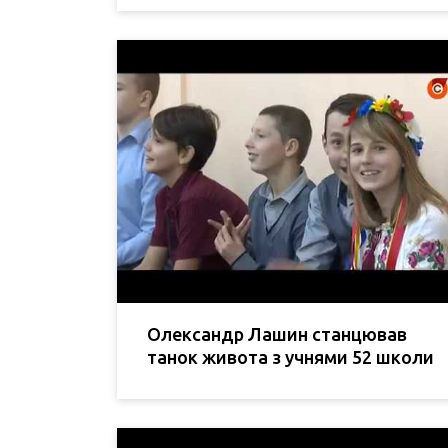
Олександр Лашин станцював
танок живота з учнями 52 школи