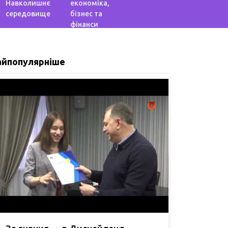
Навколишнє
економіка,
середовище
бізнес та
фінанси
айпопулярніше