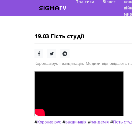
Політика
Бізнес
кон
SIGMA
TV
війн
мир
19.03 Гість студії
Коронавірус і вакцинація. Медики відповідають н
#
#
#
#
Коронавірус
вакцинація
пандемія
Гість студ