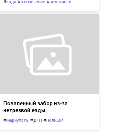
#
#
#
вода
отключение
водоканал
Поваленный забор из-за
нетрезвой езды
#
#
#
Мариуполь
ДТП
Полиция