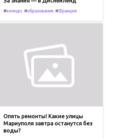
За знания — в Диснейленд
#
#
#
конкурс
образование
Франция
Опять ремонты! Какие улицы
Мариуполя завтра останутся без
воды?