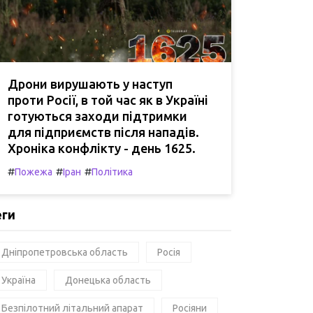
Дрони вирушають у наступ
проти Росії, в той час як в Україні
готуються заходи підтримки
для підприємств після нападів.
Хроніка конфлікту - день 1625.
#
#
#
Пожежа
Іран
Політика
еги
Дніпропетровська область
Росія
Україна
Донецька область
Безпілотний літальний апарат
Росіяни