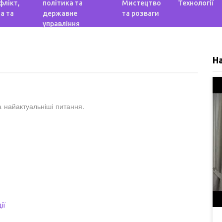
флікт,
політика та
Мистецтво
Технології
а та
державне
та розваги
управління
Н
а найактуальніші питання.
ії