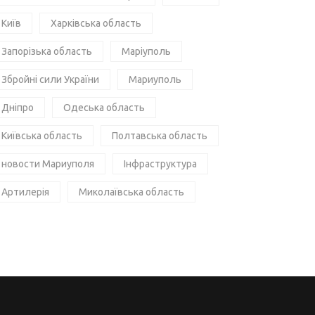
Київ
Харківська область
Запорізька область
Маріуполь
Збройні сили України
Мариуполь
Дніпро
Одеська область
Київська область
Полтавська область
новости Мариуполя
Інфраструктура
Артилерія
Миколаївська область