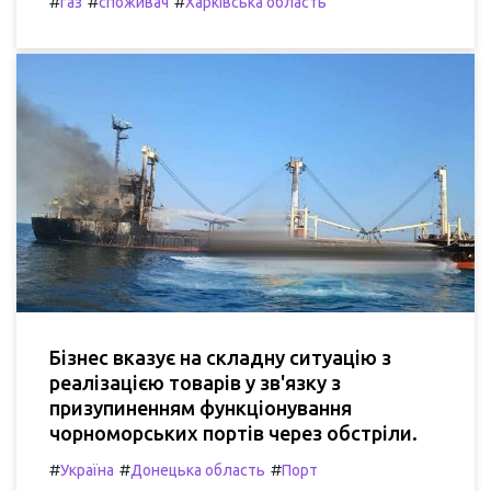
#
#
#
газ
споживач
Харківська область
Бізнес вказує на складну ситуацію з
реалізацією товарів у зв'язку з
призупиненням функціонування
чорноморських портів через обстріли.
#
#
#
Україна
Донецька область
Порт