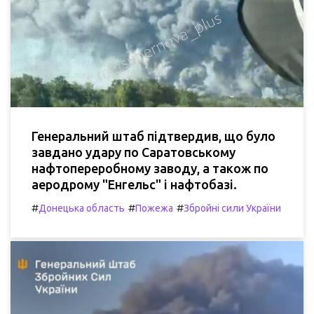
Генеральний штаб підтвердив, що було
завдано удару по Саратовському
нафтопереробному заводу, а також по
аеродрому "Енгельс" і нафтобазі.
#
#
#
Донецька область
Пожежа
Збройні сили України