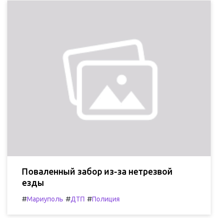
Поваленный забор из-за нетрезвой
езды
#
#
#
Мариуполь
ДТП
Полиция