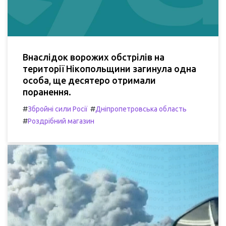
Внаслідок ворожих обстрілів на
території Нікопольщини загинула одна
особа, ще десятеро отримали
поранення.
#
#
Збройні сили Росії
Дніпропетровська область
#
Роздрібний магазин