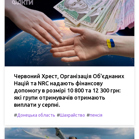
Червоний Хрест, Організація Об'єднаних
Націй та NRC надають фінансову
допомогу в розмірі 10 800 та 12 300 грн:
які групи отримувачів отримають
виплати у серпні.
#
#
#
Донецька область
Шахрайство
пенсія