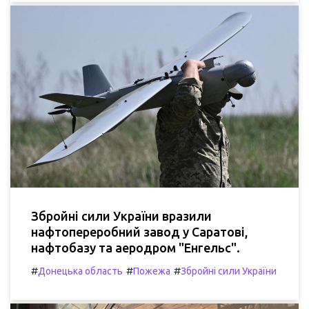
Збройні сили України вразили
нафтопереробний завод у Саратові,
нафтобазу та аеродром "Енгельс".
#
#
#
Донецька область
Пожежа
Збройні сили України