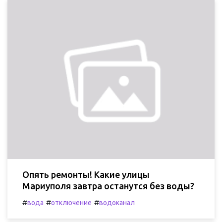
Опять ремонты! Какие улицы
Мариуполя завтра останутся без воды?
#
#
#
вода
отключение
водоканал