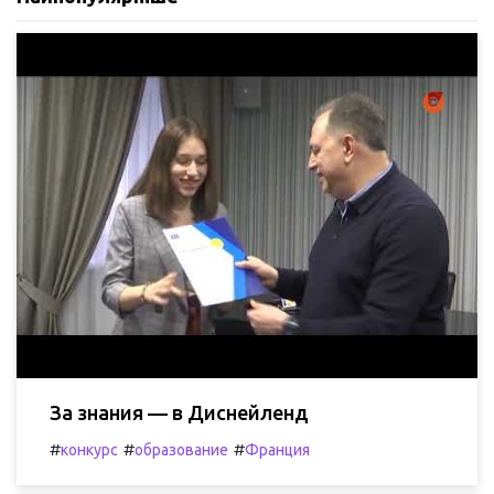
За знания — в Диснейленд
#
#
#
конкурс
образование
Франция