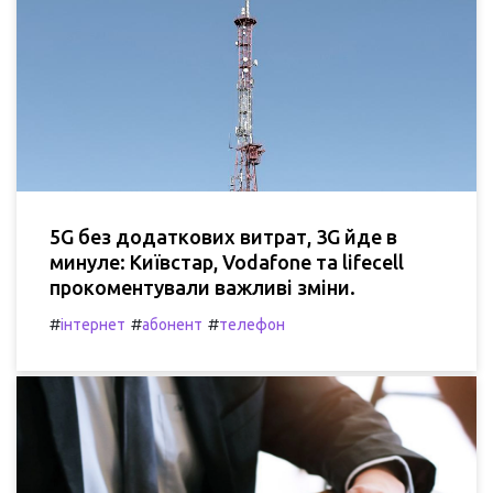
5G без додаткових витрат, 3G йде в
минуле: Київстар, Vodafone та lifecell
прокоментували важливі зміни.
#
#
#
інтернет
абонент
телефон