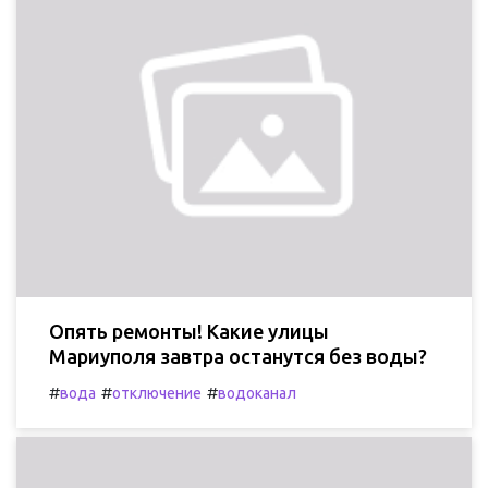
Опять ремонты! Какие улицы
Мариуполя завтра останутся без воды?
#
#
#
вода
отключение
водоканал