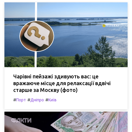
Чарівні пейзажі здивують вас: це
вражаюче місце для релаксації вдвічі
старше за Москву (фото)
#
#
#
Порт
Дніпро
Київ