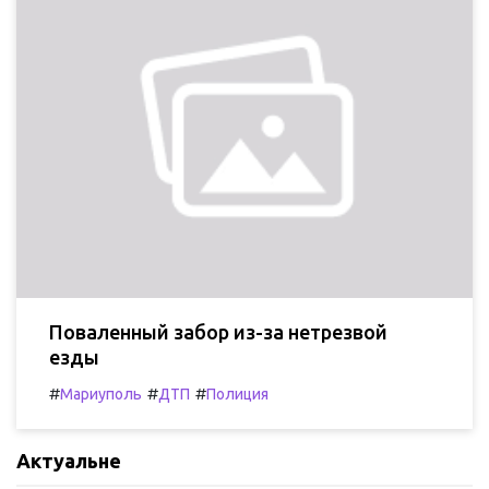
Поваленный забор из-за нетрезвой
езды
#
#
#
Мариуполь
ДТП
Полиция
Актуальне