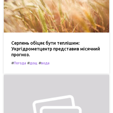
Серпень обіцяє бути теплішим:
Укргідрометцентр представив місячний
прогноз.
#
#
#
Погода
дощ
вода