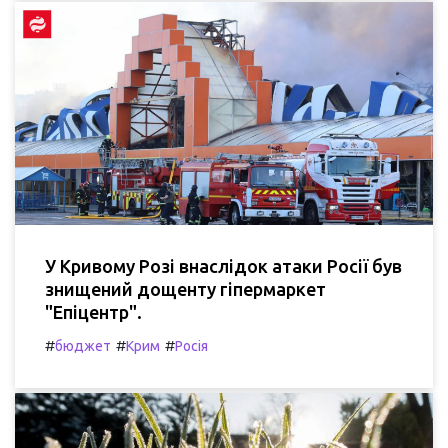
У Кривому Розі внаслідок атаки Росії був
знищений дощенту гіпермаркет
"Епіцентр".
#
#
#
бюджет
Крим
Росія