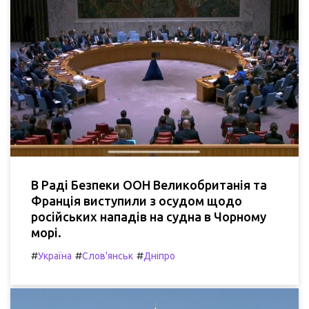
В Раді Безпеки ООН Великобританія та
Франція виступили з осудом щодо
російських нападів на судна в Чорному
морі.
#
#
#
Україна
Слов'янськ
Дніпро