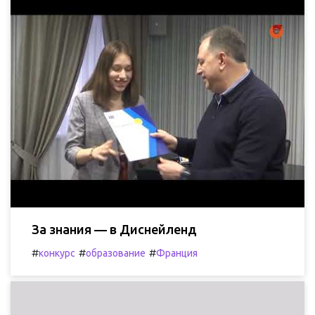
За знания — в Диснейленд
#
#
#
конкурс
образование
Франция