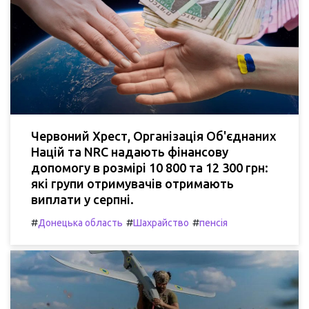
Червоний Хрест, Організація Об'єднаних
Націй та NRC надають фінансову
допомогу в розмірі 10 800 та 12 300 грн:
які групи отримувачів отримають
виплати у серпні.
#
#
#
Донецька область
Шахрайство
пенсія