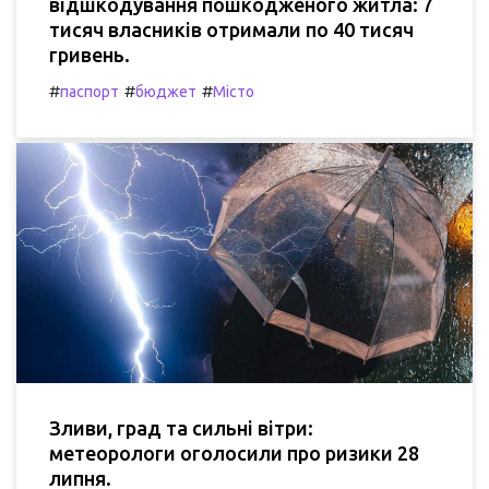
відшкодування пошкодженого житла: 7
тисяч власників отримали по 40 тисяч
гривень.
#
#
#
паспорт
бюджет
Місто
Зливи, град та сильні вітри:
метеорологи оголосили про ризики 28
липня.