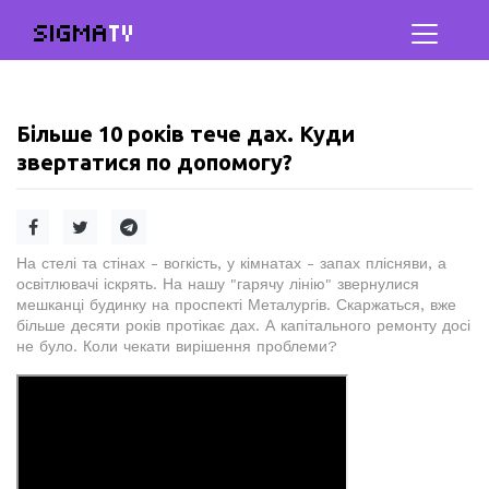
SIGMA
TV
Більше 10 років тече дах. Куди
звертатися по допомогу?
На стелі та стінах - вогкість, у кімнатах - запах плісняви, а
освітлювачі іскрять. На нашу "гарячу лінію" звернулися
мешканці будинку на проспекті Металургів. Скаржаться, вже
більше десяти років протікає дах. А капітального ремонту досі
не було. Коли чекати вирішення проблеми?