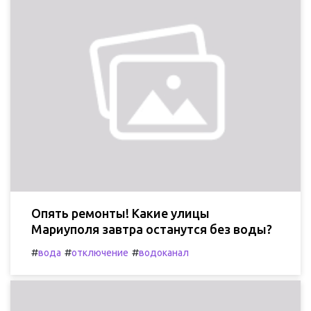
Опять ремонты! Какие улицы
Мариуполя завтра останутся без воды?
#
#
#
вода
отключение
водоканал