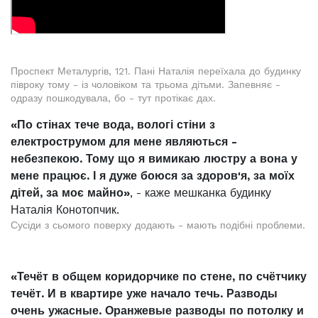
Проспект Металургів, 121. Пані Наталія переїхала до будинку
півроку тому - із чоловіком та трьома дітьми. Запевняє -
одразу пошкодувала, бо - тут протікає дах.
«По стінах тече вода, вологі стіни з
електрострумом для мене являються -
небезпекою. Тому що я вимикаю люстру а вона у
мене працює. І я дуже боюся за здоров'я, за моїх
дітей, за моє майно»
, - каже мешканка будинку
Наталія Конотопчик.
Сусіди з сьомого поверху додають - мають подібні проблеми.
«Течёт в общем коридорчике по стене, по счётчику
течёт. И в квартире уже начало течь. Разводы
очень ужасные. Оранжевые разводы по потолку и