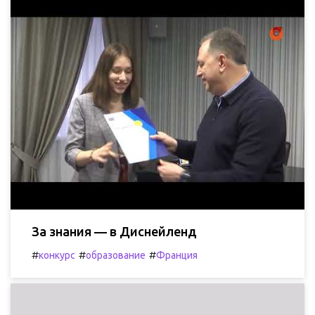
За знания — в Диснейленд
#
#
#
конкурс
образование
Франция