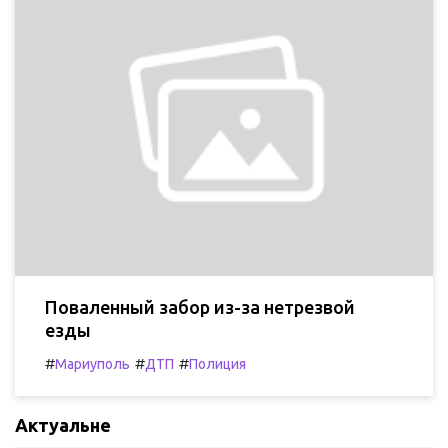
Поваленный забор из-за нетрезвой
езды
#
#
#
Мариуполь
ДТП
Полиция
Актуальне