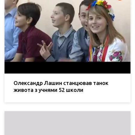
Олександр Лашин станцював танок
живота з учнями 52 школи