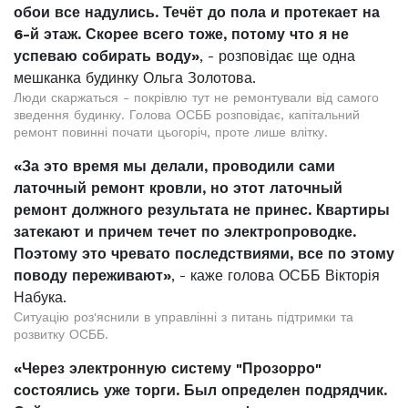
обои все надулись. Течёт до пола и протекает на
6-й этаж. Скорее всего тоже, потому что я не
успеваю собирать воду»
, - розповідає ще одна
мешканка будинку Ольга Золотова.
Люди скаржаться - покрівлю тут не ремонтували від самого
зведення будинку. Голова ОСББ розповідає, капітальний
ремонт повинні почати цьогоріч, проте лише влітку.
«За это время мы делали, проводили сами
латочный ремонт кровли, но этот латочный
ремонт должного результата не принес. Квартиры
затекают и причем течет по электропроводке.
Поэтому это чревато последствиями, все по этому
поводу переживают»
, - каже голова ОСББ Вікторія
Набука.
Ситуацію роз'яснили в управлінні з питань підтримки та
розвитку ОСББ.
«Через электронную систему "Прозорро"
состоялись уже торги. Был определен подрядчик.