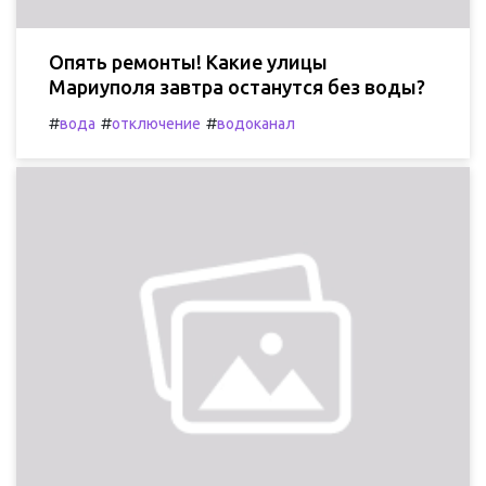
Опять ремонты! Какие улицы
Мариуполя завтра останутся без воды?
#
#
#
вода
отключение
водоканал