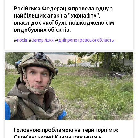
Російська Федерація провела одну з
найбільших атак на "Укрнафту",
внаслідок якої було пошкоджено сім
видобувних об'єктів.
#
#
#
Росія
Запоріжжя
Дніпропетровська область
Головною проблемою на території між
Слов'янськом і Краматорськом є