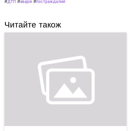
#
#
#
ДТП
аварія
постраждалий
Читайте також