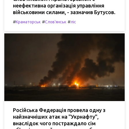
неефективна організація управління
військовими силами, - зазначив Бутусов.
#
#
#
Краматорськ
Слов'янськ
ліс
Російська Федерація провела одну з
найзначніших атак на "Укрнафту",
внаслідок чого постраждало сім