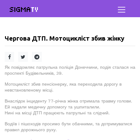
SIGMA
TV
Чергова ДТП. Мотоцикліст збив жінку
Як повідомляє патрульна поліція Донеччини, подія сталася на
проспекті Будівельників, 39.
Мотоцикліст збив пенсіонерку, яка переходила дорогу в
невстановленому місці.
Внаслідок інциденту 77-річна жінка отримала травму голови.
Ей надали медичну допомогу та ушпиталили.
Нині на місці ДТП працюють патрульні та слідчий.
Водіїв і пішоходів просимо бути обачними, та дотримуватися
правил дорожнього руху.