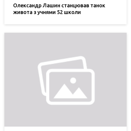
Олександр Лашин станцював танок
живота з учнями 52 школи