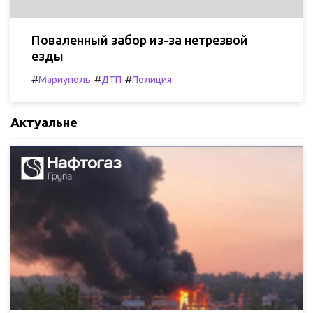
Поваленный забор из-за нетрезвой
езды
#
#
#
Мариуполь
ДТП
Полиция
Актуальне