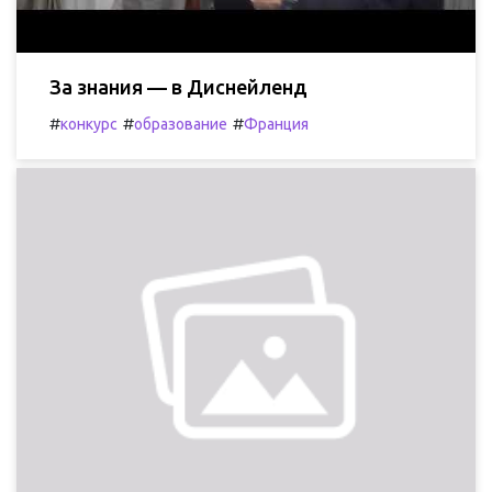
За знания — в Диснейленд
#
#
#
конкурс
образование
Франция