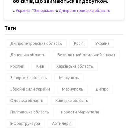
об'єктів, що займаються видобутком.
#
#
#
Україна
Запоріжжя
Дніпропетровська область
Теги
Дніпропетровська область
Росія
Україна
Донецька область
Безпілотний літальний апарат
Росіяни
Київ
Харківська область
Запорізька область
Маріуполь
Збройні сили України
Мариуполь
Дніпро
Одеська область
Київська область
Полтавська область
новости Мариуполя
Інфраструктура
Артилерія