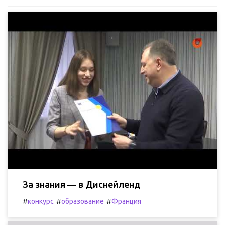
За знания — в Диснейленд
#
#
#
конкурс
образование
Франция