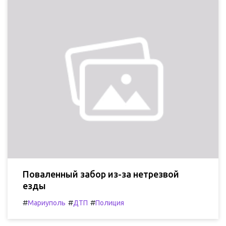
Поваленный забор из-за нетрезвой
езды
#
#
#
Мариуполь
ДТП
Полиция