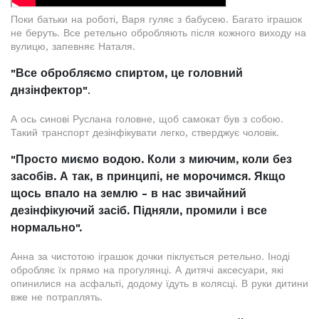
Поки батьки на роботі, Варя гуляє з бабусею. Багато іграшок
не беруть. Все ретельно обробляють після кожного виходу на
вулицю, запевняє Наталя.
"Все обробляємо спиртом, це головний
днзінфектор"
.
А ось синові Руслана головне, щоб самокат був з собою.
Такий транспорт дезінфікувати легко, стверджує чоловік.
"Просто миємо водою. Коли з миючим, коли без
засобів. А так, в принципі, не морочимся. Якщо
щось впало на землю - в нас звичайний
дезінфікуючий засіб. Підняли, промили і все
нормально".
Анна за чистотою іграшок дочки піклується ретельно. Іноді
обробляє їх прямо на прогулянці. А дитячі аксесуари, які
опинилися на асфальті, додому їдуть в колясці. В руки дитини
вже не потраплять.