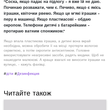
"Соска, якщо падає на підлогу - я вже їй не даю.
Починаю розважати, чим є. Печиво, якщо є якісь
іграшки, квіточки рвемо. Якщо це м'які іграшки -
перу в машинці. Якщо пластмасові - обдаю
окропом. Телефони дитячі з батарейками -
протираю ватним спонжиком."
Якщо впала пластикова іграшка, а дитині вона вкрай
необхідна, можна обробити її на місці: протерти вологою
серветкою, а потім окропити антисептиком. Головне
використовувати неагресивні засоби, радять медики. Щоб не
нашкодити малюкові. А краще взагалі не виносити іграшки на
вулицю, - кажуть фахівці.
#
#
діти
Дезинфекция
Читайте також