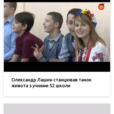
Олександр Лашин станцював танок
живота з учнями 52 школи