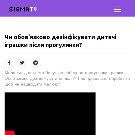
SIGMA
TV
Чи обов'язково дезінфікувати дитячі
іграшки після прогулянки?
Маленькі діти часто беруть із собою на прогулянку іграшки.
Обов'язково дезінфікувати їх після? І як правильно обробляти
щоб не нашкодити малюку?