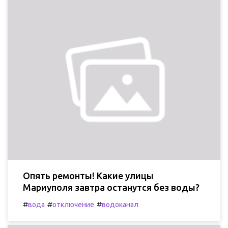
Опять ремонты! Какие улицы
Мариуполя завтра останутся без воды?
#
#
#
вода
отключение
водоканал