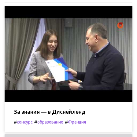
За знания — в Диснейленд
#
#
#
конкурс
образование
Франция