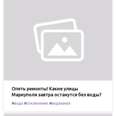
Опять ремонты! Какие улицы
Мариуполя завтра останутся без воды?
#
#
#
вода
отключение
водоканал