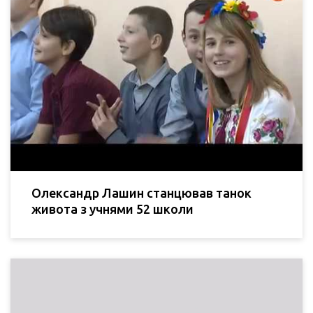
Олександр Лашин станцював танок
живота з учнями 52 школи