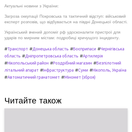
Актуальні новини з України:
Загроза оккупації Покровська та тактичний відступ: військовий
експерт розповів, що відбувається на півдні Донецької області.
Український вчений допоміг рф удосконалити пристрої для
ударів по мирним містам: подробиці кричущого інциденту.
#
#
#
#
Транспорт
Донецька область
Боєприпаси
Чернігівська
#
#
область
Дніпропетровська область
Артилерія
#
#
#
Нікопольський район
Роздрібний магазин
Безпілотний
#
#
#
літальний апарат
Інфраструктура
Суми
Нікополь, Україна
#
#
Автоматичний гранатомет
Міномет (зброя)
Читайте також