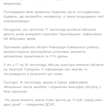
медзаклад.
Постраждали вісім приватних будинків, шість господарських
будівель, дві автомобілі, екскаватор, а також пошкоджено лінії
електропередач.
Нагадуємо, що протягом 17 листопада російські військові
дев'ять разів атакували територію Чернігівщини, зафіксовано
88 вибухових звуків.
Противник здійснив обстріл Новгорода-Сіверського району,
використовуючи артилерійські установки, міномети,
автоматичні гранатомети та FPV-дрони.
У ніч з 17 на 18 листопада, війська агресора вчинили обстріли
на території Сумщини. Є інформація про жертви та
постраждалих в результаті цієї атаки.
Сьогодні, 18 листопада, вранці в Сумах зафіксували
збільшення числа загиблих і поранених внаслідок обстрілу з
боку окупантів.
"На ранок кількість жертв атаки зросла до 11 осіб, серед яких
двоє дітей", - повідомляє ДСНС.