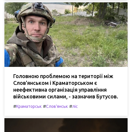
Головною проблемою на території між
Слов'янськом і Краматорськом є
неефективна організація управління
військовими силами, - зазначив Бутусов.
#
#
#
Краматорськ
Слов'янськ
ліс