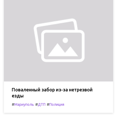
Поваленный забор из-за нетрезвой
езды
#
#
#
Мариуполь
ДТП
Полиция