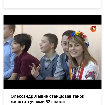
Олександр Лашин станцював танок
живота з учнями 52 школи