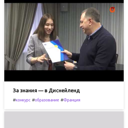
За знания — в Диснейленд
#
#
#
конкурс
образование
Франция