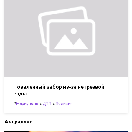
Поваленный забор из-за нетрезвой
езды
#
#
#
Мариуполь
ДТП
Полиция
Актуальне