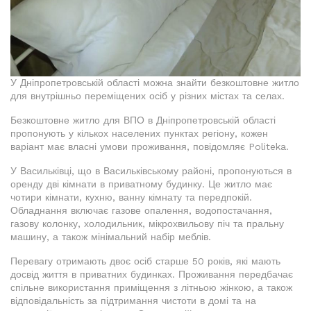
У Дніпропетровській області можна знайти безкоштовне житло
для внутрішньо переміщених осіб у різних містах та селах.
Безкоштовне житло для ВПО в Дніпропетровській області
пропонують у кількох населених пунктах регіону, кожен
варіант має власні умови проживання, повідомляє Politeka.
У Васильківці, що в Васильківському районі, пропонуються в
оренду дві кімнати в приватному будинку. Це житло має
чотири кімнати, кухню, ванну кімнату та передпокій.
Обладнання включає газове опалення, водопостачання,
газову колонку, холодильник, мікрохвильову піч та пральну
машину, а також мінімальний набір меблів.
Перевагу отримають двоє осіб старше 50 років, які мають
досвід життя в приватних будинках. Проживання передбачає
спільне використання приміщення з літньою жінкою, а також
відповідальність за підтримання чистоти в домі та на