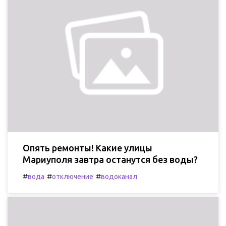
Опять ремонты! Какие улицы
Мариуполя завтра останутся без воды?
#
#
#
вода
отключение
водоканал