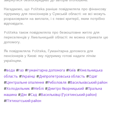
звернутися безпосередньо до авторів оголошень.
Нагадаємо, що Politeka раніше повідомляла про фінансову
підтримку для пенсіонерів у Сумській області: не всі можуть
розраховувати на виплати, і є певні критерії, яким потрібно
відповідати.
Politeka також повідомляла про безкоштовне житло для
переселенців у Хмельницькій області: як можна отримати цю
допомогу.
Як повідомляла Politeka, Гуманітарна допомога для
пенсіонерів у Києві: яку підтримку готові надати літнім
українцям.
#
#
#
#
#
вода
газ
гуманітарна допомога
Київ
Хмельницька
#
#
#
область
Українці
Дніпропетровська область
Одяг
#
#
#
Центральне опалення
Риболовля
Васильківський район
#
#
#
#
Холодильник
Меблі
Дмитро Яворницький
Пральна
#
#
#
машина
Дім
Сад
Васильківці (Гусятинський район)
#
П'ятихатський район