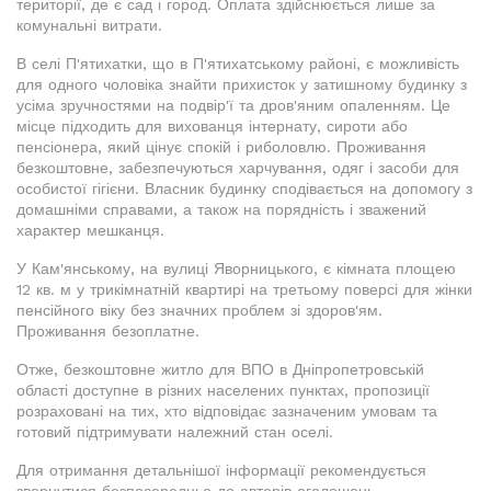
території, де є сад і город. Оплата здійснюється лише за
комунальні витрати.
В селі П'ятихатки, що в П'ятихатському районі, є можливість
для одного чоловіка знайти прихисток у затишному будинку з
усіма зручностями на подвір'ї та дров'яним опаленням. Це
місце підходить для вихованця інтернату, сироти або
пенсіонера, який цінує спокій і риболовлю. Проживання
безкоштовне, забезпечуються харчування, одяг і засоби для
особистої гігієни. Власник будинку сподівається на допомогу з
домашніми справами, а також на порядність і зважений
характер мешканця.
У Кам'янському, на вулиці Яворницького, є кімната площею
12 кв. м у трикімнатній квартирі на третьому поверсі для жінки
пенсійного віку без значних проблем зі здоров'ям.
Проживання безоплатне.
Отже, безкоштовне житло для ВПО в Дніпропетровській
області доступне в різних населених пунктах, пропозиції
розраховані на тих, хто відповідає зазначеним умовам та
готовий підтримувати належний стан оселі.
Для отримання детальнішої інформації рекомендується