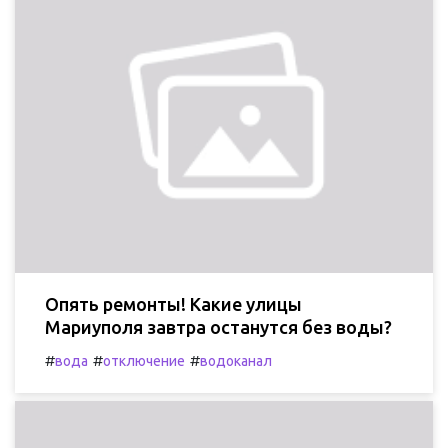
Опять ремонты! Какие улицы
Мариуполя завтра останутся без воды?
#
#
#
вода
отключение
водоканал