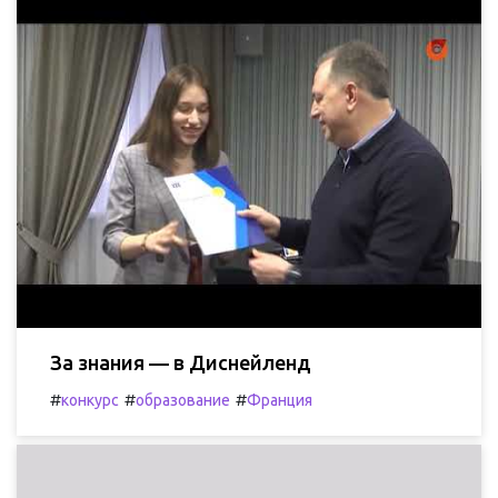
За знания — в Диснейленд
#
#
#
конкурс
образование
Франция