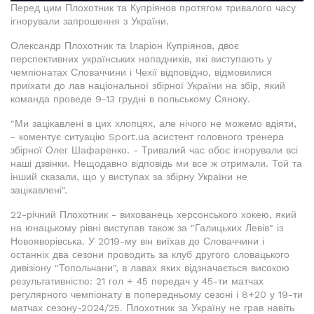
Перед цим Плохотник та Купріянов протягом тривалого часу
ігнорували запрошення з України.
Олександр Плохотник та Іларіон Купріянов, двоє
перспективних українських нападників, які виступають у
чемпіонатах Словаччини і Чехії відповідно, відмовилися
приїхати до лав національної збірної України на збір, який
команда проведе 9-13 грудні в польському Сяноку.
"Ми зацікавлені в цих хлопцях, але нічого не можемо вдіяти,
- коментує ситуацію Sport.ua асистент головного тренера
збірної Олег Шафаренко. - Тривалий час обоє ігнорували всі
наші дзвінки. Нещодавно відповідь ми все ж отримали. Той та
інший сказали, що у виступах за збірну України не
зацікавлені".
22-річний Плохотник - вихованець херсонського хокею, який
на юнацькому рівні виступав також за "Галицьких Левів" із
Новояворівська. У 2019-му він виїхав до Словаччини і
останніх два сезони проводить за клуб другого словацького
дивізіону "Топольчани", в лавах яких відзначається високою
результативністю: 21 гол + 45 передач у 45-ти матчах
регулярного чемпіонату в попередньому сезоні і 8+20 у 19-ти
матчах сезону-2024/25. Плохотник за Україну не грав навіть