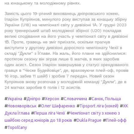
на юнацькому та молодіжному рівнях.
Замість цього 19-річний вихованець дніпровського хокею,
Іларіон Купріянов, минулого року виступав за юнацьку збірну
України (U18) на чемпіонаті світу у дивізіоні 1А. У грудні 2023
року тренерський штаб молодіжної збірної (U20) покладав
великі сподівання на його участь у чемпіонаті світу в дивізіоні
1В. Проте, гравець не зміг приїхати, оскільки прагнув
виступити у другому дивізіоні дорослого чемпіонату Чехії в
складі "Дукли" з Їґлави. На жаль, його плани не здійснилися:
протягом сезону він зіграв лише 8 матчів, в яких заробив
один асист. Сезон Іларіон завершував у статусі орендованого
гравця в "Ческе Будейовіце", де, враховуючи плей-оф, провів
16 ігор, забив 11 шайб і зробив 7 передач. Новий сезон
Купріянов знову розпочав у молодіжній команді "Дукли", де в
24 матчах заробив 6 голів і 12 асистів.
#
#
#
#
#
Україна
Дніпро
Херсон
Словаччина
Санок, Польща
#
#
#
#
Новояворівськ
Олег Шафаренко
Tipsport ліга (хокей)
ХК
#
#
Дукла Їглава
Перша ліга Чехії
Чемпіонат світу з хокею з
#
#
шайбою серед юніорів до 18 років
Dukla Prague
Плей-офф
#
Topoľčany