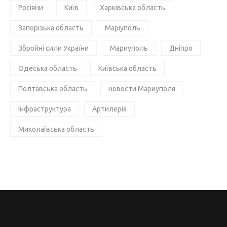
Росіяни
Київ
Харківська область
Запорізька область
Маріуполь
Збройні сили України
Мариуполь
Дніпро
Одеська область
Київська область
Полтавська область
новости Мариуполя
Інфраструктура
Артилерія
Миколаївська область