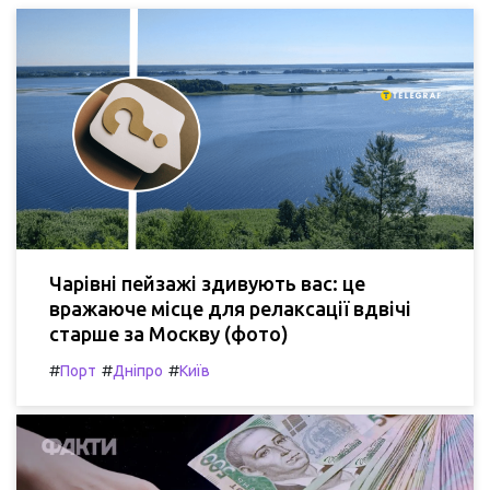
Чарівні пейзажі здивують вас: це
вражаюче місце для релаксації вдвічі
старше за Москву (фото)
#
#
#
Порт
Дніпро
Київ