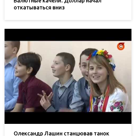
Валютные качели. Доллар начал
откатываться вниз
Олександр Лашин станцював танок