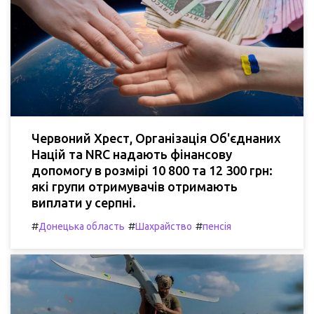
Червоний Хрест, Організація Об'єднаних
Націй та NRC надають фінансову
допомогу в розмірі 10 800 та 12 300 грн:
які групи отримувачів отримають
виплати у серпні.
#
#
#
Донецька область
Шахрайство
пенсія