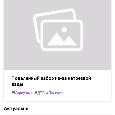
Поваленный забор из-за нетрезвой
езды
#
#
#
Мариуполь
ДТП
Полиция
Актуальне