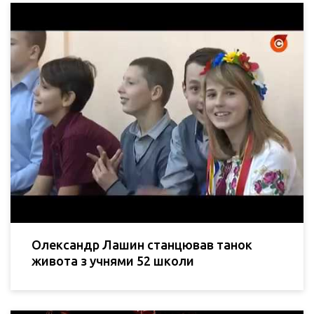
Олександр Лашин станцював танок
живота з учнями 52 школи