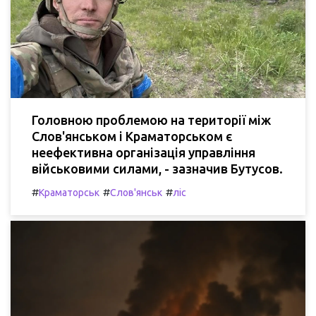
Головною проблемою на території між
Слов'янськом і Краматорськом є
неефективна організація управління
військовими силами, - зазначив Бутусов.
#
#
#
Краматорськ
Слов'янськ
ліс