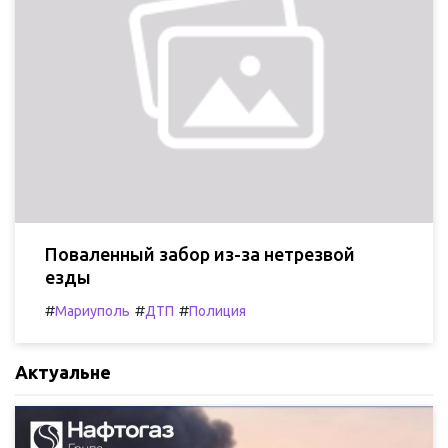
Поваленный забор из-за нетрезвой
езды
#
#
#
Мариуполь
ДТП
Полиция
Актуальне