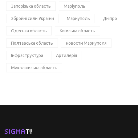
Запорізька область
Маріуполь
Збройні сили України
Мариуполь
Дніпро
Одеська область
Київська область
Полтавська область
новости Мариуполя
Інфраструктура
Артилерія
Миколаївська область
SIGMA
TV