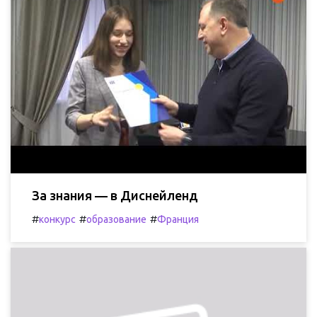
За знания — в Диснейленд
#
#
#
конкурс
образование
Франция