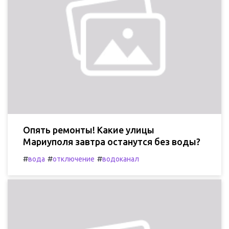
Опять ремонты! Какие улицы
Мариуполя завтра останутся без воды?
#
#
#
вода
отключение
водоканал