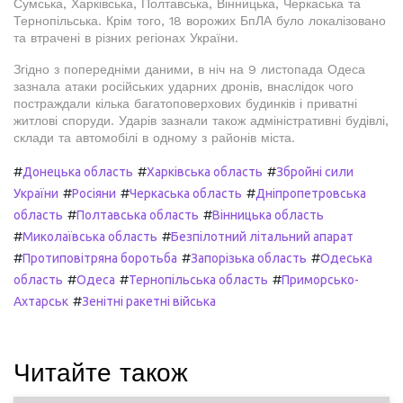
Сумська, Харківська, Полтавська, Вінницька, Черкаська та
Тернопільська. Крім того, 18 ворожих БпЛА було локалізовано
та втрачені в різних регіонах України.
Згідно з попередніми даними, в ніч на 9 листопада Одеса
зазнала атаки російських ударних дронів, внаслідок чого
постраждали кілька багатоповерхових будинків і приватні
житлові споруди. Ударів зазнали також адміністративні будівлі,
склади та автомобілі в одному з районів міста.
#
#
#
Донецька область
Харківська область
Збройні сили
#
#
#
України
Росіяни
Черкаська область
Дніпропетровська
#
#
область
Полтавська область
Вінницька область
#
#
Миколаївська область
Безпілотний літальний апарат
#
#
#
Протиповітряна боротьба
Запорізька область
Одеська
#
#
#
область
Одеса
Тернопільська область
Приморсько-
#
Ахтарськ
Зенітні ракетні війська
Читайте також