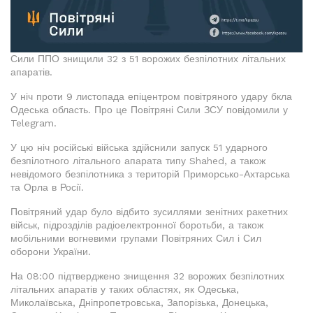
Сили ППО знищили 32 з 51 ворожих безпілотних літальних
апаратів.
У ніч проти 9 листопада епіцентром повітряного удару бкла
Одеська область. Про це Повітряні Сили ЗСУ повідомили у
Telegram.
У цю ніч російські війська здійснили запуск 51 ударного
безпілотного літального апарата типу Shahed, а також
невідомого безпілотника з територій Приморсько-Ахтарська
та Орла в Росії.
Повітряний удар було відбито зусиллями зенітних ракетних
військ, підрозділів радіоелектронної боротьби, а також
мобільними вогневими групами Повітряних Сил і Сил
оборони України.
На 08:00 підтверджено знищення 32 ворожих безпілотних
літальних апаратів у таких областях, як Одеська,
Миколаївська, Дніпропетровська, Запорізька, Донецька,