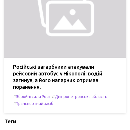
Російські загарбники атакували
рейсовий автобус у Нікополі: водій
загинув, а його напарник отримав
поранення.
#
#
Збройні сили Росії
Дніпропетровська область
#
Транспортний засіб
Теги