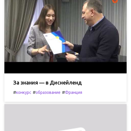
За знания — в Диснейленд
#
#
#
конкурс
образование
Франция