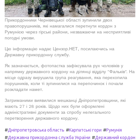
Прикордонники Чернівецької області зупинили двох
правопорушників, які намагалися перетнути кордон з
Румунією через гірські райони, незважаючи на несприятливі
погодні умови.
Цю інформацію надає Цензор.НЕТ, посилаючись на
Державну прикордонну службу.
Як зазначається, фотопастка зафіксувала рух чоловіків у
напрямку державного кордону на ділянці відділу "Фальків". На
місце одразу вирушила група реагування, яка перехопила
порушників, коли ті зупинилися на перепочинок і почали
розкладати намет.
Затриманими виявилися мешканці Дніпропетровщини, які
мають 27 і 28 років. Щодо них були оформлені
адміністративні документи за спробу нелегального
перетворення державного кордону.
#
#
#
Дніпропетровська область
Карпатські гори
Румунія
#
#
Державна прикордонна служба України
Державний кордон