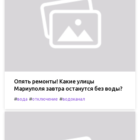
Опять ремонты! Какие улицы
Мариуполя завтра останутся без воды?
#
#
#
вода
отключение
водоканал