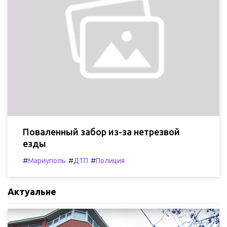
Поваленный забор из-за нетрезвой
езды
#
#
#
Мариуполь
ДТП
Полиция
Актуальне