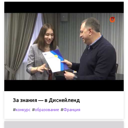
За знания — в Диснейленд
#
#
#
конкурс
образование
Франция