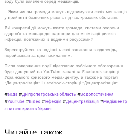
воду були виявлені серед мешканців.
- Яким чином громади можуть підтримувати своїх мешканців
у прийнятті безпечних рішень під час кризових обставин.
Які конкретні дії можуть вжити громади, системи охорони
здоров'я та міжнародні партнери для мінімізації ризиків
інфекцій, пов'язаних із водними ресурсами?
Зареєструйтесь та надішліть свої запитання заздалегідь,
перейшовши за цим посиланням.
Після завершення події відеозапис публічного обговорення
буде доступний на YouTube-каналі та Facebook-сторінці
Українського кризового медіа-центру, а також на порталі
"Децентралізація" і Facebook-сторінці "Децентралізація".
#
#
#
вода
Дніпропетровська область
Водопостачання
#
#
#
#
#
YouTube
Відео
Інфекція
Децентралізація
Медіацентр
з питань кризи в Україні
Читайте також