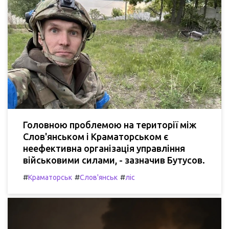
Головною проблемою на території між
Слов'янськом і Краматорськом є
неефективна організація управління
військовими силами, - зазначив Бутусов.
#
#
#
Краматорськ
Слов'янськ
ліс