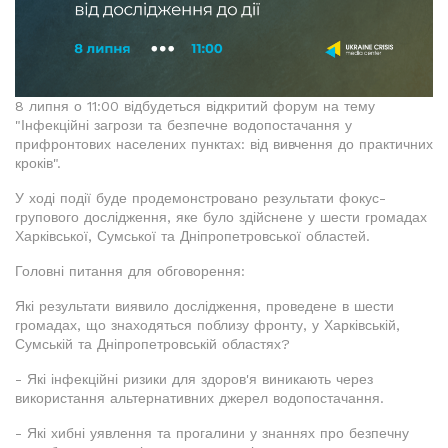
8 липня о 11:00 відбудеться відкритий форум на тему
"Інфекційні загрози та безпечне водопостачання у
прифронтових населених пунктах: від вивчення до практичних
кроків".
У ході події буде продемонстровано результати фокус-
групового дослідження, яке було здійснене у шести громадах
Харківської, Сумської та Дніпропетровської областей.
Головні питання для обговорення:
Які результати виявило дослідження, проведене в шести
громадах, що знаходяться поблизу фронту, у Харківській,
Сумській та Дніпропетровській областях?
- Які інфекційні ризики для здоров'я виникають через
використання альтернативних джерел водопостачання.
- Які хибні уявлення та прогалини у знаннях про безпечну