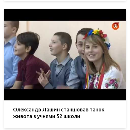
Олександр Лашин станцював танок
живота з учнями 52 школи