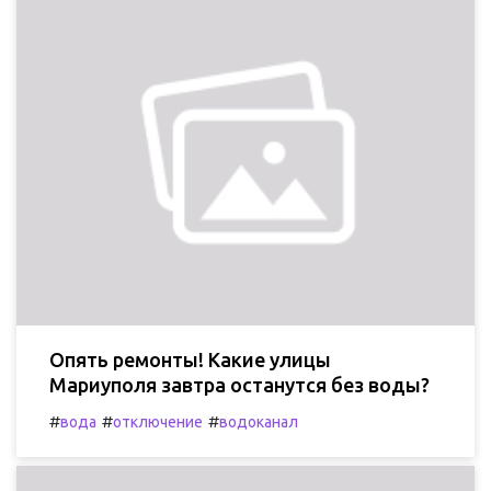
Опять ремонты! Какие улицы
Мариуполя завтра останутся без воды?
#
#
#
вода
отключение
водоканал