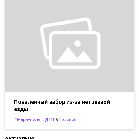
Поваленный забор из-за нетрезвой
езды
#
#
#
Мариуполь
ДТП
Полиция
Актуальне