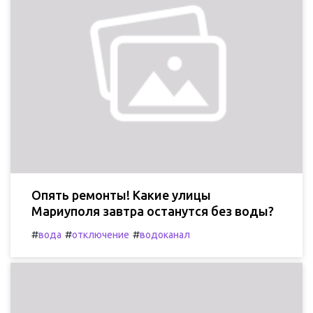
Опять ремонты! Какие улицы
Мариуполя завтра останутся без воды?
#
#
#
вода
отключение
водоканал