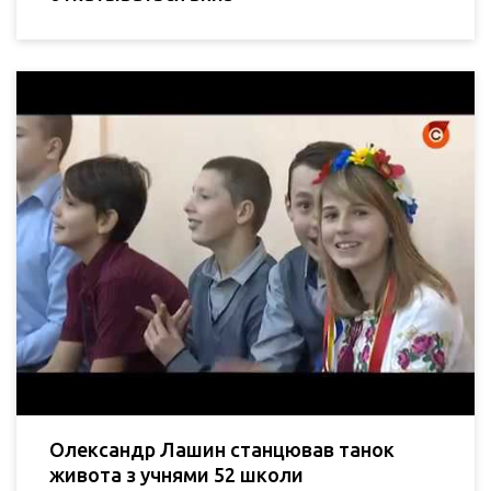
Олександр Лашин станцював танок
живота з учнями 52 школи