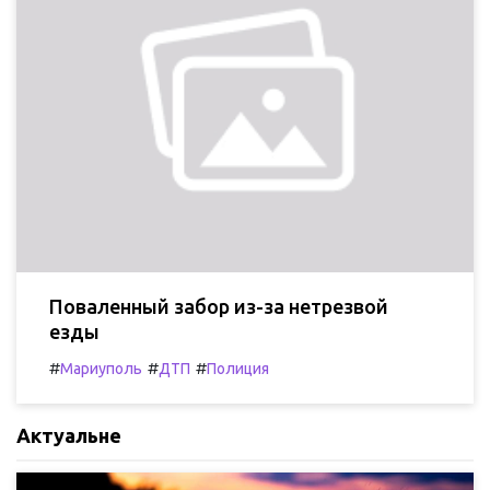
Поваленный забор из-за нетрезвой
езды
#
#
#
Мариуполь
ДТП
Полиция
Актуальне