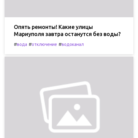
Опять ремонты! Какие улицы
Мариуполя завтра останутся без воды?
#
#
#
вода
отключение
водоканал