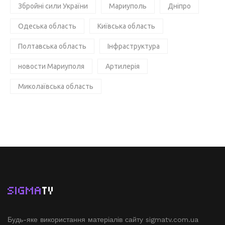
Збройні сили України
Мариуполь
Дніпро
Одеська область
Київська область
Полтавська область
Інфраструктура
новости Мариуполя
Артилерія
Миколаївська область
SIGMA
TV
Будь-яке використання матеріалів сайту sigmatv.com.ua