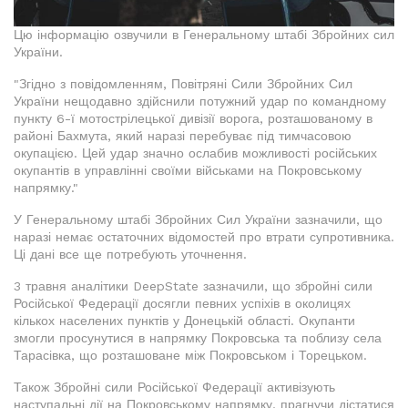
Цю інформацію озвучили в Генеральному штабі Збройних сил
України.
"Згідно з повідомленням, Повітряні Сили Збройних Сил
України нещодавно здійснили потужний удар по командному
пункту 6-ї мотострілецької дивізії ворога, розташованому в
районі Бахмута, який наразі перебуває під тимчасовою
окупацією. Цей удар значно ослабив можливості російських
окупантів в управлінні своїми військами на Покровському
напрямку."
У Генеральному штабі Збройних Сил України зазначили, що
наразі немає остаточних відомостей про втрати супротивника.
Ці дані все ще потребують уточнення.
3 травня аналітики DeepState зазначили, що збройні сили
Російської Федерації досягли певних успіхів в околицях
кількох населених пунктів у Донецькій області. Окупанти
змогли просунутися в напрямку Покровська та поблизу села
Тарасівка, що розташоване між Покровськом і Торецьком.
Також Збройні сили Російської Федерації активізують
наступальні дії на Покровському напрямку, прагнучи дістатися