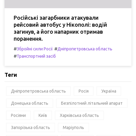
Російські загарбники атакували
рейсовий автобус у Нікополі: водій
загинув, а його напарник отримав
поранення.
#
#
Збройні сили Росії
Дніпропетровська область
#
Транспортний засіб
Теги
Дніпропетровська область
Росія
Україна
Донецька область
Безпілотний літальний апарат
Росіяни
Київ
Харківська область
Запорізька область
Маріуполь