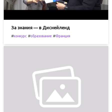
За знания — в Диснейленд
#
#
#
конкурс
образование
Франция