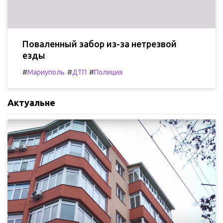
Поваленный забор из-за нетрезвой
езды
#
#
#
Мариуполь
ДТП
Полиция
Актуальне