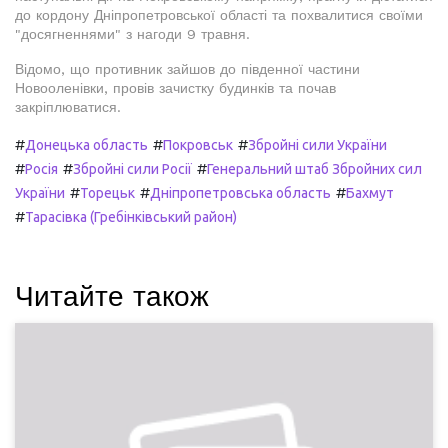
до кордону Дніпропетровської області та похвалитися своїми
"досягненнями" з нагоди 9 травня.
Відомо, що противник зайшов до південної частини
Новооленівки, провів зачистку будинків та почав
закріплюватися.
#
#
#
Донецька область
Покровськ
Збройні сили України
#
#
#
Росія
Збройні сили Росії
Генеральний штаб Збройних сил
#
#
#
України
Торецьк
Дніпропетровська область
Бахмут
#
Тарасівка (Гребінківський район)
Читайте також