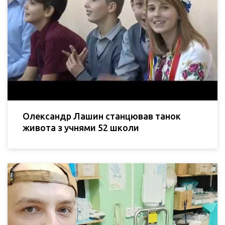
Олександр Лашин станцював танок
живота з учнями 52 школи