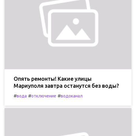
Опять ремонты! Какие улицы
Мариуполя завтра останутся без воды?
#
#
#
вода
отключение
водоканал