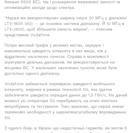
близько 6500 БС), так і розширення мережевої ємності та
оптимізаційні заходи щодо спектра.
"Наразі ми використовуємо ширину смуги 20 МГц у діапазоні
LTE-1800 (4G) -- це основна частина діапазону. Й 10 МГц в
LTE-2600, щоб збільшити ємність мережі", -- пояснив
представник Vodafone.
Попри високий трафік у великих містах, середня і
максимальна швидкість інтернету в них вища, ніж у
віддалених населених пунктах. Справа в можливості
агрегувати декілька діапазонів, які використовуються на
місцевих БС. У маленьких населених пунктах може бути
достатньо одного діапазону.
Vodafone займається перевіркою швидкості мобільного
інтернету, зокрема в рамках технології 5G, яка здатна
забезпечити швидкість передачі даних до 1,5 Гбіт/с. На даний
момент усі оператори 5G перебувають на етапі пілотних
випробувань та тестування. Ткач зазначає, що наразі немає
термінової необхідності у широкомасштабному впровадженні
5G.
З одного боку, в Україні ще недостатньо гаджетів, які могли б