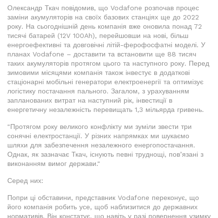
Олександр Ткач повідомив, що Vodafone розпочав процес
заміни акумуляторів на своїх базових станціях ще до 2022
року. На сьогоднішній день компанія вже оновила понад 72
тисячі батарей (12V 100Ah), перейшовши на нові, більш
енергоефективні та довговічні літій-ферофосфатні моделі. У
планах Vodafone – доставити та встановити ще 88 тисяч
таких акумуляторів протягом цього та наступного року. Перед
зимовими місяцями компанія також інвестує в додаткові
стаціонарні мобільні генератори електроенергії та оптимізує
логістику постачання пального. Загалом, з урахуванням
запланованих витрат на наступний рік, інвестиції в
енергетичну незалежність перевищать 1,3 мільярда гривень.
"Протягом року великого конфлікту ми зуміли звести три
сонячні електростанції. У різних напрямках ми шукаємо
шляхи для забезпечення незалежного енергопостачання.
Однак, як зазначає Ткач, існують певні труднощі, пов’язані з
виконанням вимог держави."
Серед них:
Попри ці обставини, представник Vodafone переконує, що
його компанія робить усе, щоб наблизитися до державних
нормативів. Він констатує, що навіть у разі повернення узимку