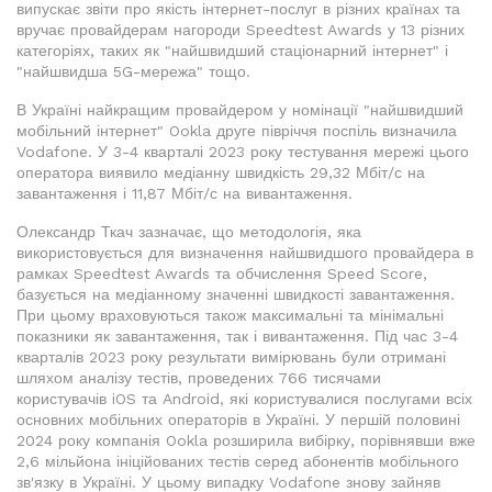
випускає звіти про якість інтернет-послуг в різних країнах та
вручає провайдерам нагороди Speedtest Awards у 13 різних
категоріях, таких як "найшвидший стаціонарний інтернет" і
"найшвидша 5G-мережа" тощо.
В Україні найкращим провайдером у номінації "найшвидший
мобільний інтернет" Ookla друге півріччя поспіль визначила
Vodafone. У 3-4 кварталі 2023 року тестування мережі цього
оператора виявило медіанну швидкість 29,32 Мбіт/с на
завантаження і 11,87 Мбіт/с на вивантаження.
Олександр Ткач зазначає, що методологія, яка
використовується для визначення найшвидшого провайдера в
рамках Speedtest Awards та обчислення Speed Score,
базується на медіанному значенні швидкості завантаження.
При цьому враховуються також максимальні та мінімальні
показники як завантаження, так і вивантаження. Під час 3-4
кварталів 2023 року результати вимірювань були отримані
шляхом аналізу тестів, проведених 766 тисячами
користувачів iOS та Android, які користувалися послугами всіх
основних мобільних операторів в Україні. У першій половині
2024 року компанія Ookla розширила вибірку, порівнявши вже
2,6 мільйона ініційованих тестів серед абонентів мобільного
зв'язку в Україні. У цьому випадку Vodafone знову зайняв