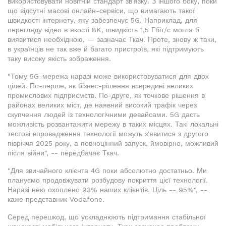
використовувати новітній стандарт зв'язку. З іншого боку, поки
що відсутні масові онлайн-сервіси, що вимагають такої
швидкості інтернету, яку забезпечує 5G. Наприклад, для
перегляду відео в якості 8K, швидкість 1,5 Гбіт/с могла б
виявитися необхідною, — зазначає Ткач. Проте, знову ж таки,
в українців не так вже й багато пристроїв, які підтримують
таку високу якість зображення.
"Тому 5G-мережа наразі може використовуватися для двох
цілей. По-перше, як бізнес-рішення всередині великих
промислових підприємств. По-друге, як точкове рішення в
районах великих міст, де наявний високий трафік через
скупчення людей із технологічними девайсами. 5G дасть
можливість розвантажити мережу в таких місцях. Такі локальні
тестові впровадження технології можуть з'явитися з другого
півріччя 2025 року, а повноцінний запуск, ймовірно, можливий
після війни", -- передбачає Ткач.
"Для звичайного клієнта 4G поки абсолютно достатньо. Ми
плануємо продовжувати розбудову покриття цієї технології.
Наразі нею охоплено 93% наших клієнтів. Ціль -- 95%", --
каже представник Vodafone.
Серед перешкод, що ускладнюють підтримання стабільної