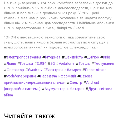
На кінець вересня 2024 року Vodafone забезпечив доступ до
GPON приблизно 1,2 мільйона домогосподарств, що є на 40%
більше в порівнянні з груднем 2023 року. У 2025 році
компанія має намір розширити охоплення та надати послугу
більш ніж 2 мільйонам домогосподарств. Найбільше абонентів
GPON зареєстровано в Києві, Дніпрі та Львові.
"GPON є інноваційною технологією, яка зберігатиме свою
значущість, навіть якщо в Україні нормалізується ситуація з
електропостачанням," -- підкреслює Олександр Ткач.
#
#
#
#
#
електропостачання
інтернет
швидкість
Дніпро
Київ
#
#
#
#
#
#
#
Львів
Графіка
G.984
5G
Vodafone
Трафік
Тестування
#
#
#
#
Оператор
Ємність
Електрична батарея
Пілот літака
#
#
#
Vodafone Україна
Передача інформації
Базова
#
#
приймально-передавальна станція
Спектр
Android
#
#
(операційна система)
Акумуляторна батарея
Друга світова
війна
Читайте також