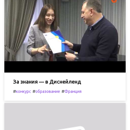
За знания — в Диснейленд
#
#
#
конкурс
образование
Франция