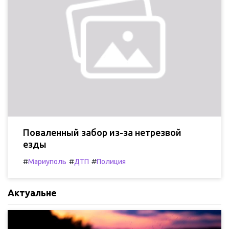
Поваленный забор из-за нетрезвой
езды
#
#
#
Мариуполь
ДТП
Полиция
Актуальне