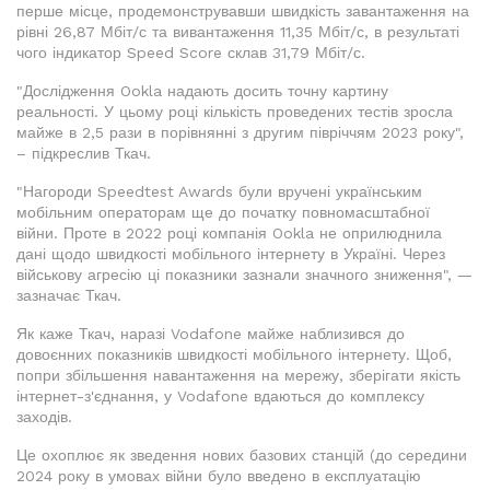
перше місце, продемонструвавши швидкість завантаження на
рівні 26,87 Мбіт/с та вивантаження 11,35 Мбіт/с, в результаті
чого індикатор Speed Score склав 31,79 Мбіт/с.
"Дослідження Ookla надають досить точну картину
реальності. У цьому році кількість проведених тестів зросла
майже в 2,5 рази в порівнянні з другим півріччям 2023 року",
– підкреслив Ткач.
"Нагороди Speedtest Awards були вручені українським
мобільним операторам ще до початку повномасштабної
війни. Проте в 2022 році компанія Ookla не оприлюднила
дані щодо швидкості мобільного інтернету в Україні. Через
військову агресію ці показники зазнали значного зниження", —
зазначає Ткач.
Як каже Ткач, наразі Vodafone майже наблизився до
довоєнних показників швидкості мобільного інтернету. Щоб,
попри збільшення навантаження на мережу, зберігати якість
інтернет-з'єднання, у Vodafone вдаються до комплексу
заходів.
Це охоплює як зведення нових базових станцій (до середини
2024 року в умовах війни було введено в експлуатацію