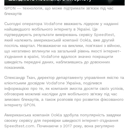
GPON -- технологія, що може підтримати зв'язок під час
блекаутів
Сьогодні оператора Vodafone вважають лідером у наданні
найшвидшого мобільного інтернету в Україні. Це
підтверджують результати вимірювань сервісу Speedtest,
який належить американській компанії Ookla, вже другий
поспіль квартал. Незважаючи на виклики, пов'язані з війною,
що негативно вплинули на загальний рівень якості інтернет-
з'єднання в країні, Vodafone вдалося значно покращити
швидкість передачі даних, наблизившись до довоєнних
показників.
Олександр Ткач, директор департаменту управління якістю та
клієнтським досвідом Vodafone Україна, поділився
інформацією про те, як компанія змогла досягти своїх успіхів,
обговорив можливі наслідки для мобільного зв'язку під час
зимових блекаутів, а також розповів про розвиток фіксованого
інтернету GPON.
Американська компанія Ookla здобула популярність завдяки
своєму сервісу для перевірки швидкості інтернет-з'єднання
Speedtest.com. Починаючи з 2017 року, вона регулярно