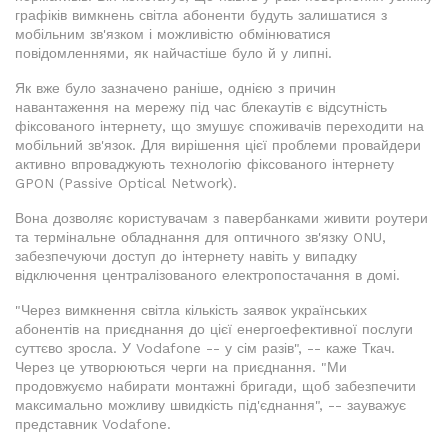
графіків вимкнень світла абоненти будуть залишатися з
мобільним зв'язком і можливістю обмінюватися
повідомленнями, як найчастіше було й у липні.
Як вже було зазначено раніше, однією з причин
навантаження на мережу під час блекаутів є відсутність
фіксованого інтернету, що змушує споживачів переходити на
мобільний зв'язок. Для вирішення цієї проблеми провайдери
активно впроваджують технологію фіксованого інтернету
GPON (Passive Optical Network).
Вона дозволяє користувачам з павербанками живити роутери
та термінальне обладнання для оптичного зв'язку ONU,
забезпечуючи доступ до інтернету навіть у випадку
відключення централізованого електропостачання в домі.
"Через вимкнення світла кількість заявок українських
абонентів на приєднання до цієї енергоефективної послуги
суттєво зросла. У Vodafone -- у сім разів", -- каже Ткач.
Через це утворюються черги на приєднання. "Ми
продовжуємо набирати монтажні бригади, щоб забезпечити
максимально можливу швидкість під'єднання", -- зауважує
представник Vodafone.