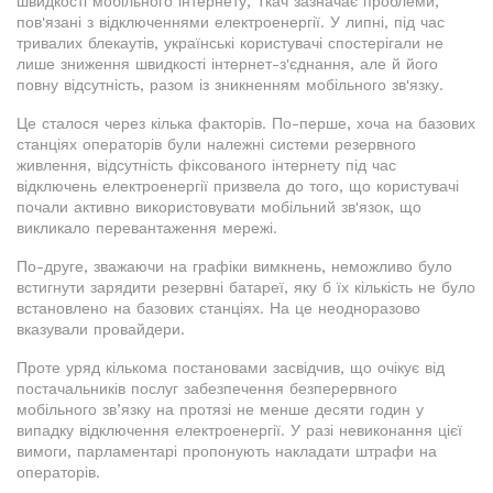
швидкості мобільного інтернету, Ткач зазначає проблеми,
пов'язані з відключеннями електроенергії. У липні, під час
тривалих блекаутів, українські користувачі спостерігали не
лише зниження швидкості інтернет-з'єднання, але й його
повну відсутність, разом із зникненням мобільного зв'язку.
Це сталося через кілька факторів. По-перше, хоча на базових
станціях операторів були належні системи резервного
живлення, відсутність фіксованого інтернету під час
відключень електроенергії призвела до того, що користувачі
почали активно використовувати мобільний зв'язок, що
викликало перевантаження мережі.
По-друге, зважаючи на графіки вимкнень, неможливо було
встигнути зарядити резервні батареї, яку б їх кількість не було
встановлено на базових станціях. На це неодноразово
вказували провайдери.
Проте уряд кількома постановами засвідчив, що очікує від
постачальників послуг забезпечення безперервного
мобільного зв’язку на протязі не менше десяти годин у
випадку відключення електроенергії. У разі невиконання цієї
вимоги, парламентарі пропонують накладати штрафи на
операторів.