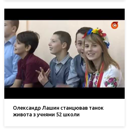
Олександр Лашин станцював танок
живота з учнями 52 школи