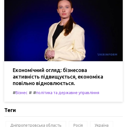
Економічний огляд: бізнесова
активність підвищується, економіка
повільно відновлюється.
#
#
#
Бізнес
політика та державне управління
Теги
Дніпропетровська область
Росія
Україна