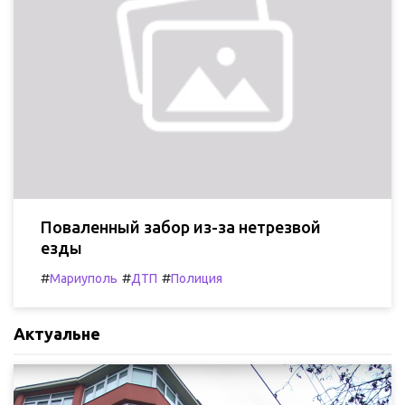
Поваленный забор из-за нетрезвой
езды
#
#
#
Мариуполь
ДТП
Полиция
Актуальне