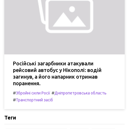
Російські загарбники атакували
рейсовий автобус у Нікополі: водій
загинув, а його напарник отримав
поранення.
#
#
Збройні сили Росії
Дніпропетровська область
#
Транспортний засіб
Теги