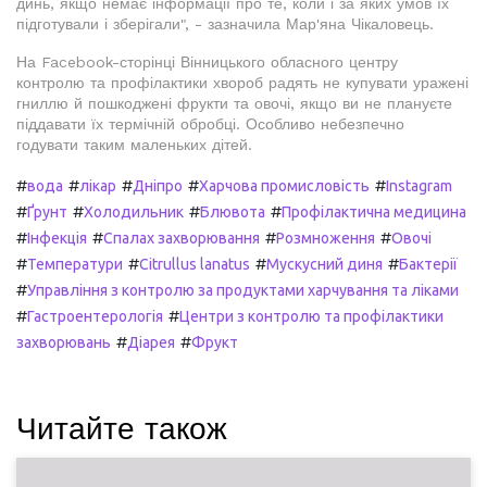
динь, якщо немає інформації про те, коли і за яких умов їх
підготували і зберігали", - зазначила Мар'яна Чікаловець.
На Facebook-сторінці Вінницького обласного центру
контролю та профілактики хвороб радять не купувати уражені
гниллю й пошкоджені фрукти та овочі, якщо ви не плануєте
піддавати їх термічній обробці. Особливо небезпечно
годувати таким маленьких дітей.
#
#
#
#
#
вода
лікар
Дніпро
Харчова промисловість
Instagram
#
#
#
#
Ґрунт
Холодильник
Блювота
Профілактична медицина
#
#
#
#
Інфекція
Спалах захворювання
Розмноження
Овочі
#
#
#
#
Температури
Citrullus lanatus
Мускусний диня
Бактерії
#
Управління з контролю за продуктами харчування та ліками
#
#
Гастроентерологія
Центри з контролю та профілактики
#
#
захворювань
Діарея
Фрукт
Читайте також