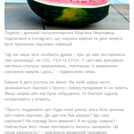
Педіатр і дитячий гастроентеролог Мар'яна Чікаловець
поділилася в Instagram, що нарізані кавуни та дині можуть
бути причиною харчових інфекцій.
"Це не лише моя особиста думка - про це вже застерігають
такі організації, як CDC, FDA та EFSA. У світі вже фіксували
численні спалахи захворювань, пов'язаних із вживанням
нарізаних кавунів і динь," - підкреслила лікар.
Кавуни й дині ростуть на землі. На їхній шкірці часто
залишаються бактерії з ґрунту і перед продажем їх не миють.
Якщо шкірка або ніж були забруднені, то бактерії одразу
потрапляють у м'якоть.
"Просто подумайте про будь-який ринок, кіоск біля зупинки
або навіть магазин. Де цей ніж був раніше? Що ним
нарізали? Чи справді його вимили? А як щодо кавуна?
Найчастіше його лише протирають якоюсь ганчіркою. Це
наша реальність," - зазначила медичний працівник.