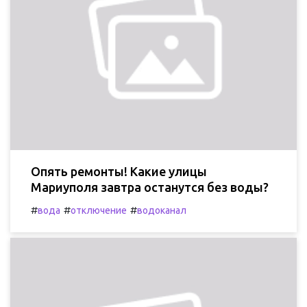
Опять ремонты! Какие улицы
Мариуполя завтра останутся без воды?
#
#
#
вода
отключение
водоканал