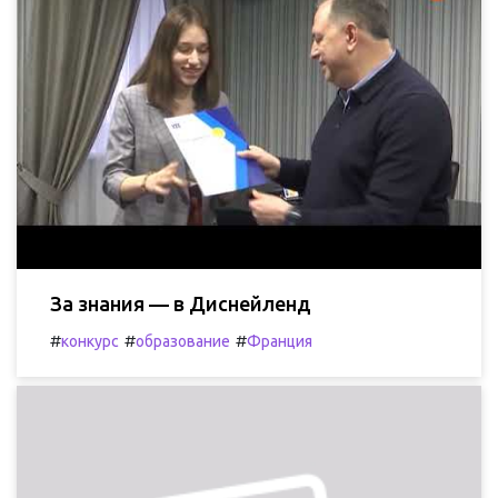
За знания — в Диснейленд
#
#
#
конкурс
образование
Франция