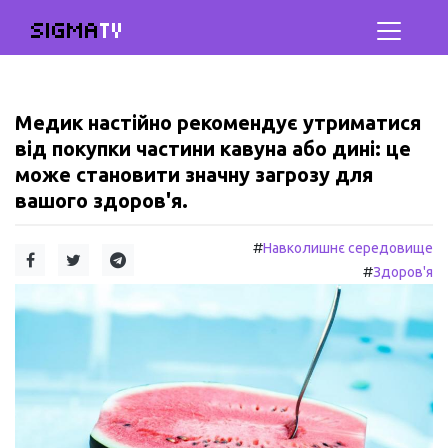
SIGMA
TV
Медик настійно рекомендує утриматися
від покупки частини кавуна або дині: це
може становити значну загрозу для
вашого здоров'я.
#
Навколишнє середовище
#
Здоров'я