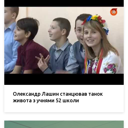
Олександр Лашин станцював танок
живота з учнями 52 школи