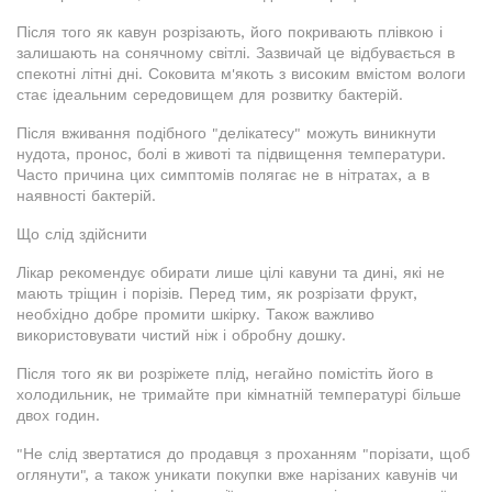
Після того як кавун розрізають, його покривають плівкою і
залишають на сонячному світлі. Зазвичай це відбувається в
спекотні літні дні. Соковита м'якоть з високим вмістом вологи
стає ідеальним середовищем для розвитку бактерій.
Після вживання подібного "делікатесу" можуть виникнути
нудота, пронос, болі в животі та підвищення температури.
Часто причина цих симптомів полягає не в нітратах, а в
наявності бактерій.
Що слід здійснити
Лікар рекомендує обирати лише цілі кавуни та дині, які не
мають тріщин і порізів. Перед тим, як розрізати фрукт,
необхідно добре промити шкірку. Також важливо
використовувати чистий ніж і обробну дошку.
Після того як ви розріжете плід, негайно помістіть його в
холодильник, не тримайте при кімнатній температурі більше
двох годин.
"Не слід звертатися до продавця з проханням "порізати, щоб
оглянути", а також уникати покупки вже нарізаних кавунів чи