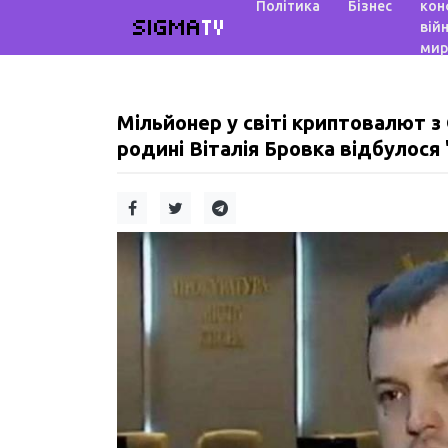
Політика
Бізнес
кон
SIGMA
TV
війн
мир
Мільйонер у світі криптовалют з
родині Віталія Бровка відбулося