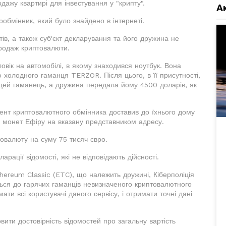
ажу квартирі для інвестування у "крипту".
А
обмінник, який було знайдено в інтернеті.
в, а також суб'єкт декларування та його дружина не
 продаж криптовалюти.
ловік на автомобілі, в якому знаходився ноутбук. Вона
холодного гаманця TERZOR. Після цього, в її присутності,
 цей гаманець, а дружина передала йому 4500 доларів, як
гент криптовалютного обмінника доставив до їхнього дому
0 монет Ефіру на вказану представником адресу.
овалюту на суму 75 тисяч євро.
арації відомості, які не відповідають дійсності.
ereum Classic (ETC), що належить дружині, Кіберполіція
ться до гарячих гаманців невизначеного криптовалютного
ати всі користувачі даного сервісу, і отримати точні дані
вити достовірність відомостей про загальну вартість