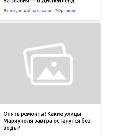
За знания — в Диснейленд
#
#
#
конкурс
образование
Франция
Опять ремонты! Какие улицы
Мариуполя завтра останутся без
воды?