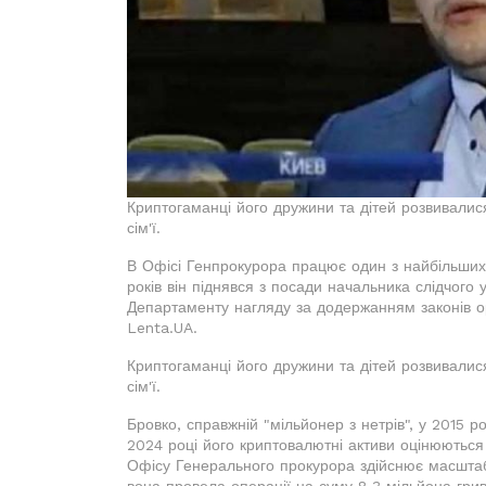
Криптогаманці його дружини та дітей розвивалис
сім'ї.
В Офісі Генпрокурора працює один з найбільших д
років він піднявся з посади начальника слідчого 
Департаменту нагляду за додержанням законів 
Lenta.UA.
Криптогаманці його дружини та дітей розвивалис
сім'ї.
Бровко, справжній "мільйонер з нетрів", у 2015 
2024 році його криптовалютні активи оцінюються
Офісу Генерального прокурора здійснює масштаб
вона провела операції на суму 8,3 мільйона грив