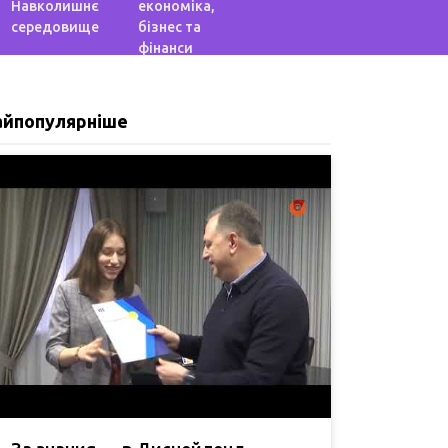
Навколишнє
економіка,
середовище
бізнес та
фінанси
айпопулярніше