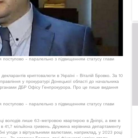
я поступово - паралельно з підвищенням статусу глави
екларантів криптовалюти в Україні - Віталій Бровко. За 10
управління у прокуратурі Донецької області до начальника
органами ДБР Офісу Генпрокурора. Про це пише видання
я поступово - паралельно з підвищенням статусу глави
році володів лише 63-метровою квартирою в Дніпрі, а вже в
 в 41,7 мільйона гривень. Дружина керівника департаменту
ні угоди з віртуальними валютами, наприклад, у 2023 році
ень. За словами Бровка, такі фінансові успіхи стали