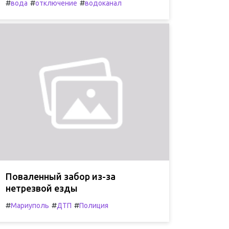
#
#
#
вода
отключение
водоканал
Поваленный забор из-за
нетрезвой езды
#
#
#
Мариуполь
ДТП
Полиция