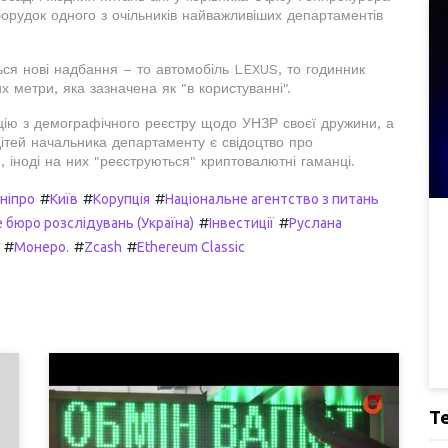
борудок одного з очільників найважливіших департаментів
ься нові надбання – то автомобіль LEXUS, то годинник
х метри, яка зазначена як "в користуванні".
цію з демографічного реєстру щодо УНЗР своєї дружини, а
 дітей начальника департаменту є свідоцтво про
 іноді на них "реєструються" криптовалютні гаманці.
#
#
#
ніпро
Київ
Корупція
Національне агентство з питань
#
#
бюро розслідувань (Україна)
Інвестиції
Руслана
#
#
#
Монеро.
Zcash
Ethereum Classic
Т