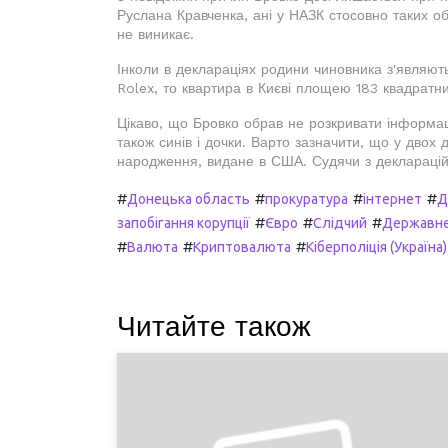
Руслана Кравченка, ані у НАЗК стосовно таких о
не виникає.
Інколи в деклараціях родини чиновника з'являют
Rolex, то квартира в Києві площею 183 квадратни
Цікаво, що Бровко обрав не розкривати інформа
також синів і дочки. Варто зазначити, що у двох
народження, видане в США. Судячи з декларацій,
#
#
#
#
Донецька область
прокуратура
інтернет
Д
#
#
#
запобігання корупції
Євро
Слідчий
Державне 
#
#
#
Валюта
Криптовалюта
Кіберполіція (Україна)
Читайте також