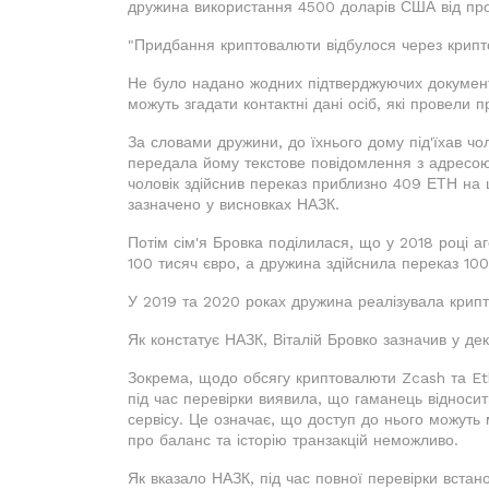
дружина використання 4500 доларів США від прод
"Придбання криптовалюти відбулося через крипто
Не було надано жодних підтверджуючих документі
можуть згадати контактні дані осіб, які провели
За словами дружини, до їхнього дому під'їхав чо
передала йому текстове повідомлення з адресою 
чоловік здійснив переказ приблизно 409 ЕТН на
зазначено у висновках НАЗК.
Потім сім'я Бровка поділилася, що у 2018 році а
100 тисяч євро, а дружина здійснила переказ 10
У 2019 та 2020 роках дружина реалізувала крипт
Як констатує НАЗК, Віталій Бровко зазначив у декл
Зокрема, щодо обсягу криптовалюти Zcash та Eth
під час перевірки виявила, що гаманець відноси
сервісу. Це означає, що доступ до нього можуть м
про баланс та історію транзакцій неможливо.
Як вказало НАЗК, під час повної перевірки встано