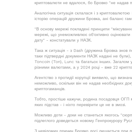
криптовалюти не вдалося, бо Бровко "не надав п
Аналогічна ситуація склалася і з криптовалютою 
історію операцій дружини Бровка, ані баланс гам
"В основу мережі покладені принципи "міксування
мережі, що унеможливлює об'єктивно оцінювати р
дату" - констатували у НАЗК.
Така ж ситуація - з Dash (дружина Бровка знов п
таки підтвердні документи НАЗК надані не були),
Toncoin (Ton), Lunc та багатьох інших. Загалом у
різними валютами, а у 2024 році - вже 22 крипто
Агентство з протидії корупції виявило, що визнач
неможливо, оскільки він не надав необхідних док
криптогаманців.
Тобто, простіше кажучи, родина посадовця ОГП м
яких підстав - і ніхто перевірити це не в змозі.
Можливо доти - доки не станеться якогось "сюрпр
підлеглого доведеться новому Генпрокурору Рус
З невідомих причин Бровко досі лишається при п