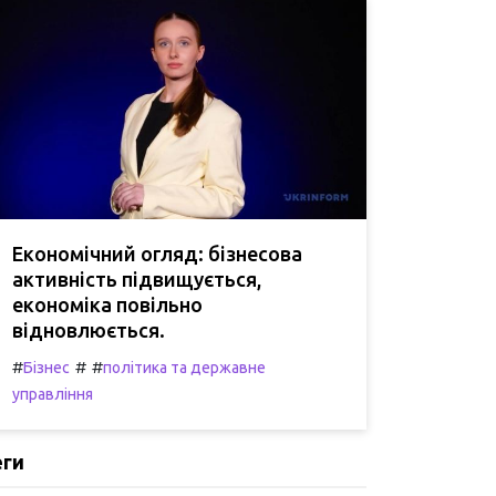
Економічний огляд: бізнесова
активність підвищується,
економіка повільно
відновлюється.
#
#
#
Бізнес
політика та державне
управління
еги