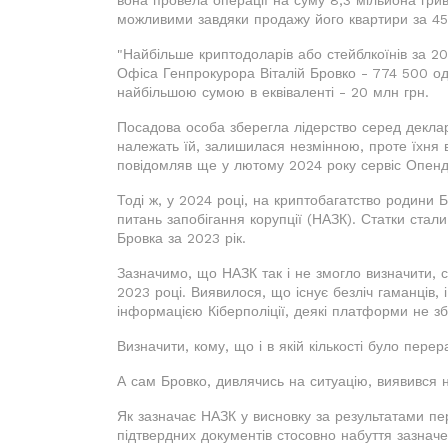
можливими завдяки продажу його квартири за 4
"Найбільше криптодоларів або стейблкоїнів за 2
Офіса Генпрокурора Віталій Бровко - 774 500 о
найбільшою сумою в еквіваленті - 20 млн грн.
Посадова особа зберегла лідерство серед деклара
належать їй, залишилася незмінною, проте їхня в
повідомляв ще у лютому 2024 року сервіс Опенд
Тоді ж, у 2024 році, на криптобагатство родини 
питань запобігання корупції (НАЗК). Статки ста
Бровка за 2023 рік.
Зазначимо, що НАЗК так і не змогло визначити, 
2023 році. Виявилося, що існує безліч гаманців, 
інформацією Кіберполіції, деякі платформи не збе
Визначити, кому, що і в якій кількості було пер
А сам Бровко, дивлячись на ситуацію, виявився
Як зазначає НАЗК у висновку за результатами пе
підтвердних документів стосовно набуття зазначе