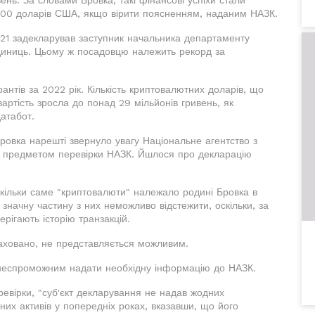
500 доларів США, якщо вірити поясненням, наданим НАЗК.
021 задекларував заступник начальника департаменту
диниць. Цьому ж посадовцю належить рекорд за
нтів за 2022 рік. Кількість криптовалютних доларів, що
артість зросла до понад 29 мільйонів гривень, як
атабот.
Бровка нарешті звернуло увагу Національне агентство з
ли предметом перевірки НАЗК. Йшлося про декларацію
скільки саме "криптовалюти" належало родині Бровка в
і значну частину з них неможливо відстежити, оскільки, за
рігають історію транзакцій.
ераховано, не представляється можливим.
 неспроможним надати необхідну інформацію до НАЗК.
ревірки, "суб'єкт декларування не надав жодних
них активів у попередніх роках, вказавши, що його