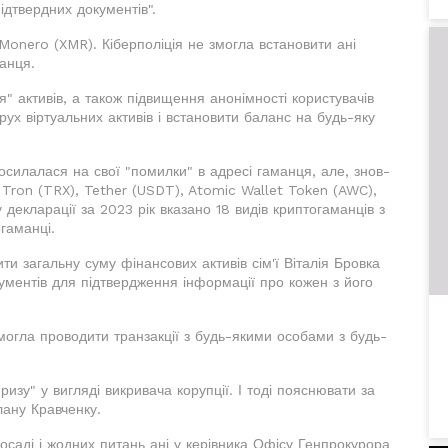
ідтвердних документів".
Monero (XMR). Кіберполіція не змогла встановити ані
анця.
" активів, а також підвищення анонімності користувачів
ух віртуальних активів і встановити баланс на будь-яку
осилалася на свої "помилки" в адресі гаманця, але, знов-
 Tron (TRX), Tether (USDT), Atomic Wallet Token (AWC),
 декларації за 2023 рік вказано 18 видів криптогаманців з
гаманці.
ити загальну суму фінансових активів сім'ї Віталія Бровка
ументів для підтвердження інформації про кожен з його
огла проводити транзакції з будь-якими особами з будь-
изу" у вигляді викривача корупції. І тоді пояснювати за
лану Кравченку.
осаді і жодних питань ані у керівника Офісу Генпрокурора