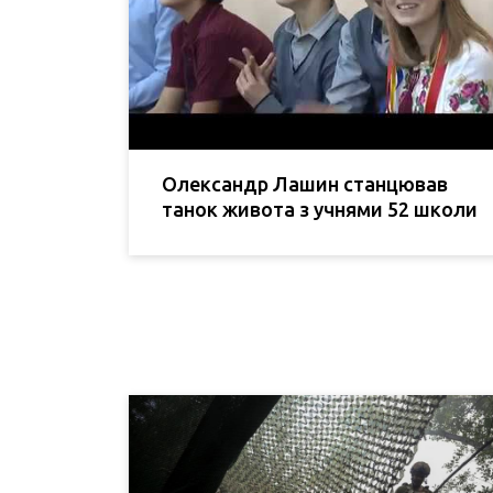
Олександр Лашин станцював
танок живота з учнями 52 школи