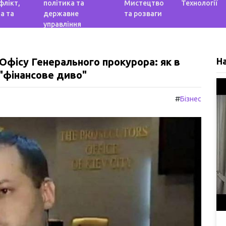
флікт,
політика та
Мистецтво
Технології
а та
державне
та розваги
управління
 Офісу Генерального прокурора: як в
Н
 "фінансове диво"
#
Бізнес