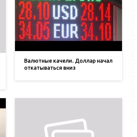
Валютные качели. Доллар начал
откатываться вниз