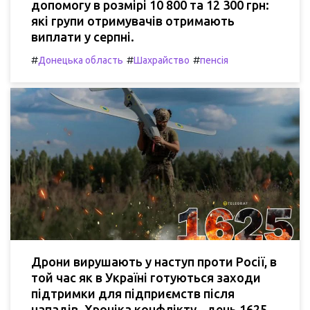
допомогу в розмірі 10 800 та 12 300 грн:
які групи отримувачів отримають
виплати у серпні.
#
#
#
Донецька область
Шахрайство
пенсія
Дрони вирушають у наступ проти Росії, в
той час як в Україні готуються заходи
підтримки для підприємств після
нападів. Хроніка конфлікту - день 1625.