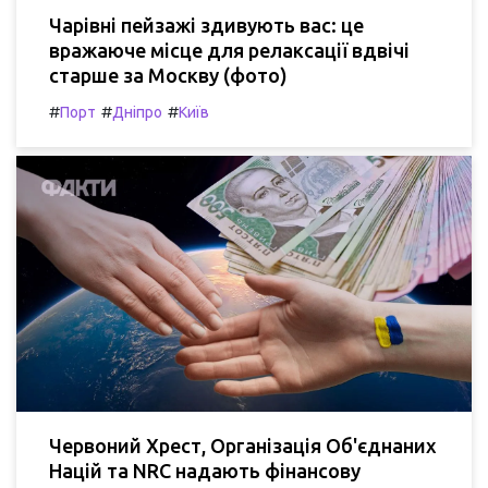
Чарівні пейзажі здивують вас: це
вражаюче місце для релаксації вдвічі
старше за Москву (фото)
#
#
#
Порт
Дніпро
Київ
Червоний Хрест, Організація Об'єднаних
Націй та NRC надають фінансову