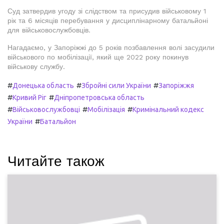
Суд затвердив угоду зі слідством та присудив військовому 1
рік та 6 місяців перебування у дисциплінарному батальйоні
для військовослужбовців.
Нагадаємо, у Запоріжжі до 5 років позбавлення волі засудили
військового по мобілізації, який ще 2022 року покинув
військову службу.
#
#
#
Донецька область
Збройні сили України
Запоріжжя
#
#
Кривий Ріг
Дніпропетровська область
#
#
#
Військовослужбовці
Мобілізація
Кримінальний кодекс
#
України
Батальйон
Читайте також