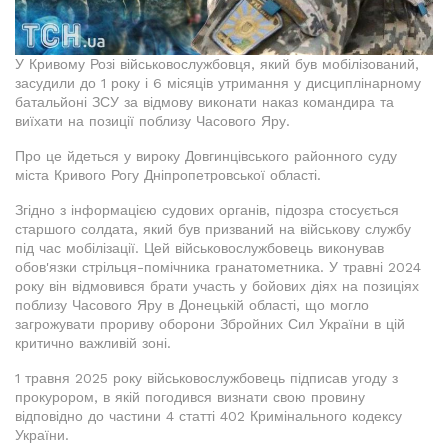
У Кривому Розі військовослужбовця, який був мобілізований,
засудили до 1 року і 6 місяців утримання у дисциплінарному
батальйоні ЗСУ за відмову виконати наказ командира та
виїхати на позиції поблизу Часового Яру.
Про це йдеться у вироку Довгинцівського районного суду
міста Кривого Рогу Дніпропетровської області.
Згідно з інформацією судових органів, підозра стосується
старшого солдата, який був призваний на військову службу
під час мобілізації. Цей військовослужбовець виконував
обов'язки стрільця-помічника гранатометника. У травні 2024
року він відмовився брати участь у бойових діях на позиціях
поблизу Часового Яру в Донецькій області, що могло
загрожувати прориву оборони Збройних Сил України в цій
критично важливій зоні.
1 травня 2025 року військовослужбовець підписав угоду з
прокурором, в якій погодився визнати свою провину
відповідно до частини 4 статті 402 Кримінального кодексу
України.