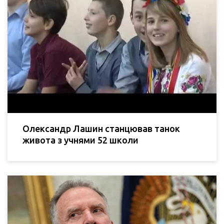
Олександр Лашин станцював танок
живота з учнями 52 школи