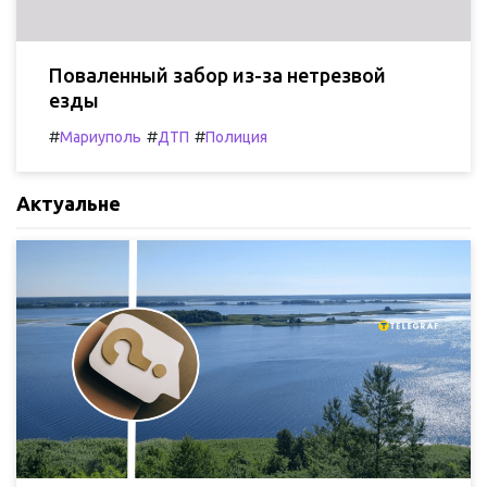
Поваленный забор из-за нетрезвой
езды
#
#
#
Мариуполь
ДТП
Полиция
Актуальне