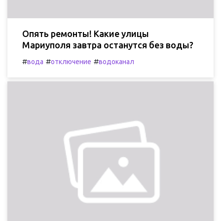
Опять ремонты! Какие улицы
Мариуполя завтра останутся без воды?
#
#
#
вода
отключение
водоканал