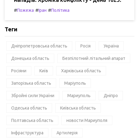
#
#
#
Пожежа
Іран
Політика
Теги
Дніпропетровська область
Росія
Україна
Донецька область
Безпілотний літальний апарат
Росіяни
Київ
Харківська область
Запорізька область
Маріуполь
Збройні сили України
Мариуполь
Дніпро
Одеська область
Київська область
Полтавська область
новости Мариуполя
Інфраструктура
Артилерія