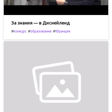
За знания — в Диснейленд
#
#
#
конкурс
образование
Франция