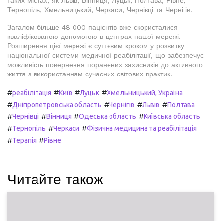
таких містах, як Львів, Вінниця, Луцьк, Полтава, Рівне,
Тернопіль, Хмельницький, Черкаси, Чернівці та Чернігів.
Загалом більше 48 000 пацієнтів вже скористалися
кваліфікованою допомогою в центрах нашої мережі.
Розширення цієї мережі є суттєвим кроком у розвитку
національної системи медичної реабілітації, що забезпечує
можливість повернення поранених захисників до активного
життя з використанням сучасних світових практик.
#
#
#
#
реабілітація
Київ
Луцьк
Хмельницький, Україна
#
#
#
#
Дніпропетровська область
Чернігів
Львів
Полтава
#
#
#
#
Чернівці
Вінниця
Одеська область
Київська область
#
#
#
Тернопіль
Черкаси
Фізична медицина та реабілітація
#
#
Терапія
Рівне
Читайте також