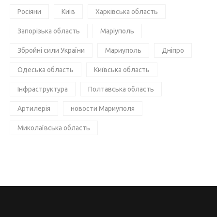
Росіяни
Київ
Харківська область
Запорізька область
Маріуполь
Збройні сили України
Мариуполь
Дніпро
Одеська область
Київська область
Інфраструктура
Полтавська область
Артилерія
новости Мариуполя
Миколаївська область