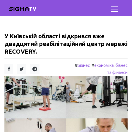
SIGMA
TV
У Київській області відкрився вже
двадцятий реабілітаційний центр мережі
RECOVERY.
#
#
Бізнес
економіка, бізнес
та фінанси