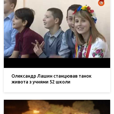
Олександр Лашин станцював танок
живота з учнями 52 школи