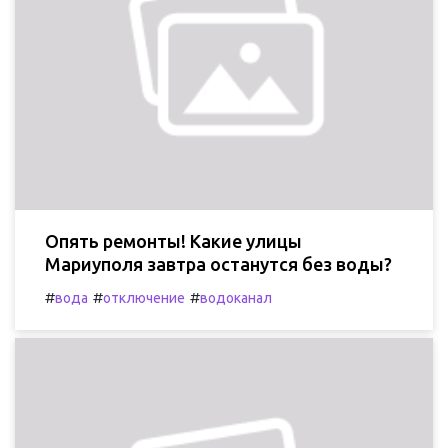
Опять ремонты! Какие улицы
Мариуполя завтра останутся без воды?
#
#
#
вода
отключение
водоканал