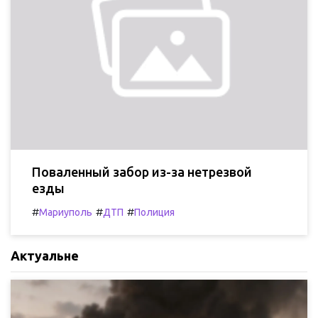
Поваленный забор из-за нетрезвой
езды
#
#
#
Мариуполь
ДТП
Полиция
Актуальне