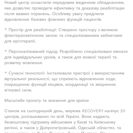
Новий центр оснастили передовим медичним обладнанням,
яке дозволяє проводити ефективну та доказову реабілітацію
після важких поранень. Особливу увагу приділили
відновленню базових фізичних функцій пацієнтів.
* Простір для реабілітації: Створено простору з великою
фізіотерапевтичною залою та спеціалізованими кабінетами
для ерготерапії.
* Персоналізований підхід: Розроблено спеціалізовані кімнати
для індивідуальних уроків, а також для мовної терапії та
розвитку мовлення.
* Сучасні технології: Інсталювали пристрої з використанням
віртуальної реальності, що сприяють відновленню ходи,
покращенню функцій кінцівок, координації та зміцненню
м'язової сили.
Масштаби проєкту та значення для країни
Станом на сьогоднішній день, мережа RECOVERY налічує 20
центрів, розташованих по всій Україні. Вони надають
безкоштовну підтримку військовим у Києві та Київському
регіоні, а також у Дніпропетровській, Одеській областях, та