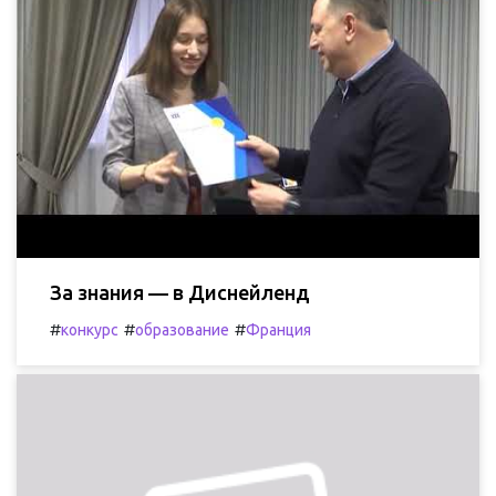
За знания — в Диснейленд
#
#
#
конкурс
образование
Франция