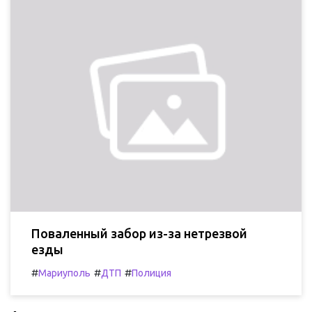
Поваленный забор из-за нетрезвой
езды
#
#
#
Мариуполь
ДТП
Полиция