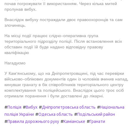
почав погрожувати її використанням. Через кілька митей
пролунав вибух.
Внаслідок вибуху постраждали двоє правоохоронців та сам
злочинець.
На місці події працює слідчо-оперативна група
територіального підрозділу поліції. Після встановлення всіх
обставин події їй буде надано відповідну правову
кваліфікацію
Нагадуємо
У Кам'янському, що на Дніпропетровщині, під час перевірки
військово-облікових документів один із чоловіків вчинив напад,
кинувши гранату в бік співробітників територіального центру
комплектування та поліцейського. Внаслідок цього троє осіб
отримали поранення і були доставлені до лікарні.
#
#
#
#
Поліція
Вибух
Дніпропетровська область
Національна
#
#
поліція України
Одеська область
Подільський район
#
#
#
Правила дорожнього руху
Каміанське
Гранати