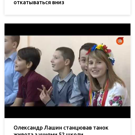
откатываться вниз
Олександр Лашин станцював танок
живота з учнями 52 школи