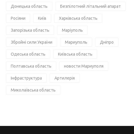
Донецька область
Безпілотний літальний апарат
Росіяни
Київ
Харківська область
Запорізька область
Маріуполь
Збройні сили України
Мариуполь
Дніпро
Одеська область
Київська область
Полтавська область
новости Мариуполя
Інфраструктура
Артилерія
Миколаївська область