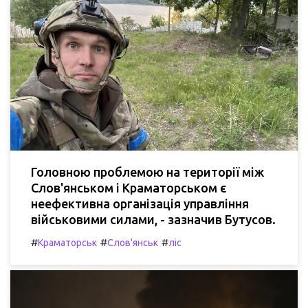
Головною проблемою на території між
Слов'янськом і Краматорськом є
неефективна організація управління
військовими силами, - зазначив Бутусов.
#
#
#
Краматорськ
Слов'янськ
ліс