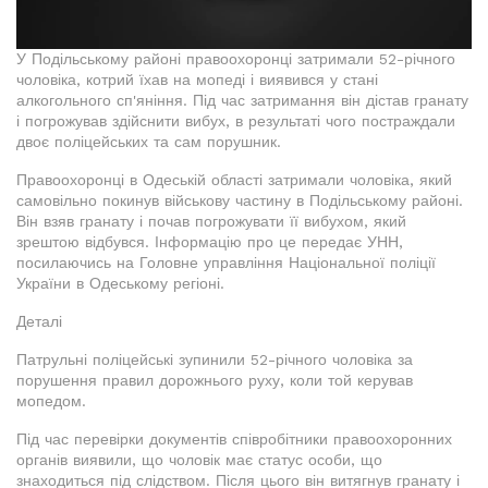
У Подільському районі правоохоронці затримали 52-річного
чоловіка, котрий їхав на мопеді і виявився у стані
алкогольного сп'яніння. Під час затримання він дістав гранату
і погрожував здійснити вибух, в результаті чого постраждали
двоє поліцейських та сам порушник.
Правоохоронці в Одеській області затримали чоловіка, який
самовільно покинув військову частину в Подільському районі.
Він взяв гранату і почав погрожувати її вибухом, який
зрештою відбувся. Інформацію про це передає УНН,
посилаючись на Головне управління Національної поліції
України в Одеському регіоні.
Деталі
Патрульні поліцейські зупинили 52-річного чоловіка за
порушення правил дорожнього руху, коли той керував
мопедом.
Під час перевірки документів співробітники правоохоронних
органів виявили, що чоловік має статус особи, що
знаходиться під слідством. Після цього він витягнув гранату і