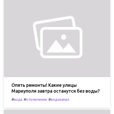
Опять ремонты! Какие улицы
Мариуполя завтра останутся без воды?
#
#
#
вода
отключение
водоканал