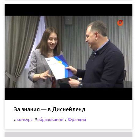
За знания — в Диснейленд
#
#
#
конкурс
образование
Франция