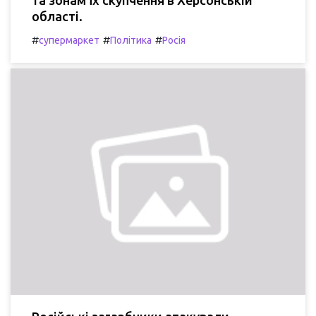
та зонам їх скупчення в Херсонській
області.
#
#
#
супермаркет
Політика
Росія