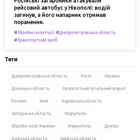
Російські загарбники атакували
рейсовий автобус у Нікополі: водій
загинув, а його напарник отримав
поранення.
#
#
Збройні сили Росії
Дніпропетровська область
#
Транспортний засіб
Теги
Дніпропетровська область
Росія
Україна
Донецька область
Безпілотний літальний апарат
Росіяни
Київ
Харківська область
Запорізька область
Маріуполь
Збройні сили України
Мариуполь
Дніпро
Одеська область
Київська область