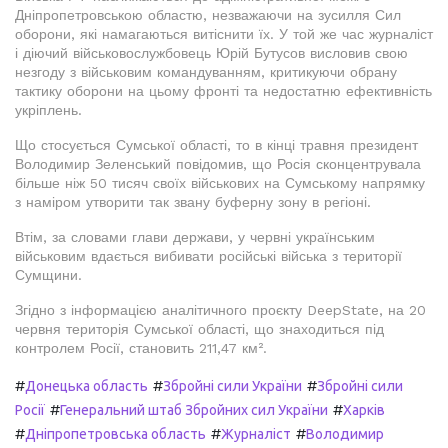
Дніпропетровською областю, незважаючи на зусилля Сил
оборони, які намагаються витіснити їх. У той же час журналіст
і діючий військовослужбовець Юрій Бутусов висловив свою
незгоду з військовим командуванням, критикуючи обрану
тактику оборони на цьому фронті та недостатню ефективність
укріплень.
Що стосується Сумської області, то в кінці травня президент
Володимир Зеленський повідомив, що Росія сконцентрувала
більше ніж 50 тисяч своїх військових на Сумському напрямку
з наміром утворити так звану буферну зону в регіоні.
Втім, за словами глави держави, у червні українським
військовим вдається вибивати російські війська з території
Сумщини.
Згідно з інформацією аналітичного проєкту DeepState, на 20
червня територія Сумської області, що знаходиться під
контролем Росії, становить 211,47 км².
#
#
#
Донецька область
Збройні сили України
Збройні сили
#
#
Росії
Генеральний штаб Збройних сил України
Харків
#
#
#
Дніпропетровська область
Журналіст
Володимир