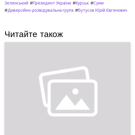
#
#
#
Зеленський
Президент України
Курськ
Суми
#
#
Диверсійно-розвідувальна група
Бутусов Юрій Євгенович
Читайте також