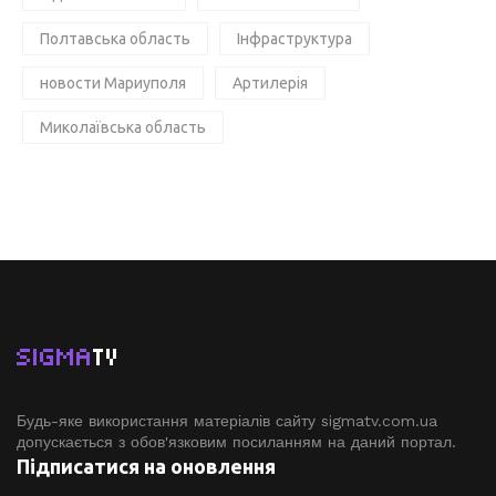
Полтавська область
Інфраструктура
новости Мариуполя
Артилерія
Миколаївська область
SIGMA
TV
Будь-яке використання матеріалів сайту sigmatv.com.ua
допускається з обов'язковим посиланням на даний портал.
Підписатися на оновлення