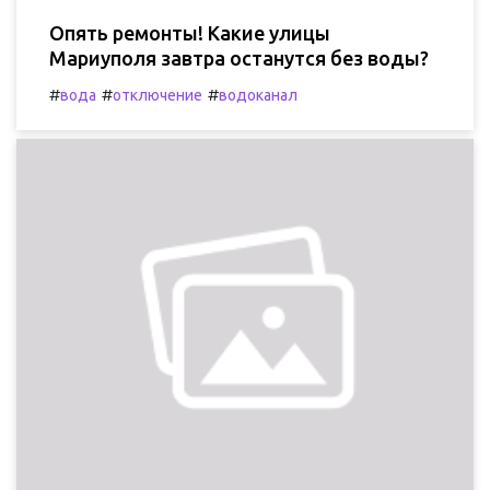
Опять ремонты! Какие улицы
Мариуполя завтра останутся без воды?
#
#
#
вода
отключение
водоканал