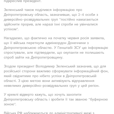
підкреслив президент.
Зеленський також поділився інформацією про
Дніпропетровську область, зазначивши, що 2-4 особи з
диверсійно-розвідувальних груп "постійно намагаються
здійснити прорив, але наразі їхні спроби не увінчалися
успіхом".
Нагадаємо, що фактично на початку червня росія заявила,
що її війська перетнули адмінкордон Донеччини з
Дніпропетровською областю. У Генштабі ЗСУ цю інформацію
спростували, але підтвердили, що окупанти не полишають
спроб зайти на Дніпропетровщину.
Згодом президент Володимир Зеленський зазначив, що для
російської сторони важливо сформувати інформаційний фон,
який свідчитиме про нібито успіхи в Дніпропетровській
області. З цією метою вони активізують відправлення
невеликих диверсійно-розвідувальних груп у цей регіон.
У кремлі відверто кажуть, що хочуть захопити
Дніпропетровську область і зробити її так званою "буферною
зоною".
Війська РФ наближаються до адміністративної межі з