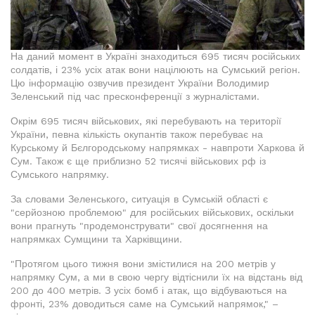
На даний момент в Україні знаходиться 695 тисяч російських
солдатів, і 23% усіх атак вони націлюють на Сумський регіон.
Цю інформацію озвучив президент України Володимир
Зеленський під час пресконференції з журналістами.
Окрім 695 тисяч військових, які перебувають на території
України, певна кількість окупантів також перебуває на
Курському й Бєлгородському напрямках - навпроти Харкова й
Сум. Також є ще приблизно 52 тисячі військових рф із
Сумського напрямку.
За словами Зеленського, ситуація в Сумській області є
"серйозною проблемою" для російських військових, оскільки
вони прагнуть "продемонструвати" свої досягнення на
напрямках Сумщини та Харківщини.
"Протягом цього тижня вони змістилися на 200 метрів у
напрямку Сум, а ми в свою чергу відтіснили їх на відстань від
200 до 400 метрів. З усіх бомб і атак, що відбуваються на
фронті, 23% доводиться саме на Сумський напрямок," –