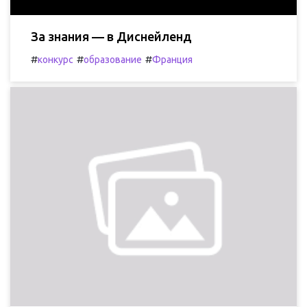
За знания — в Диснейленд
#
#
#
конкурс
образование
Франция