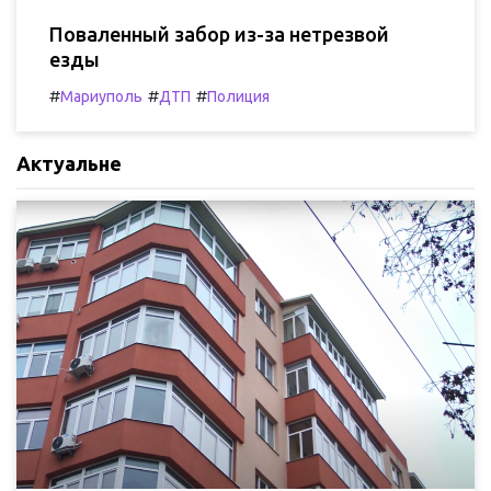
Поваленный забор из-за нетрезвой
езды
#
#
#
Мариуполь
ДТП
Полиция
Актуальне