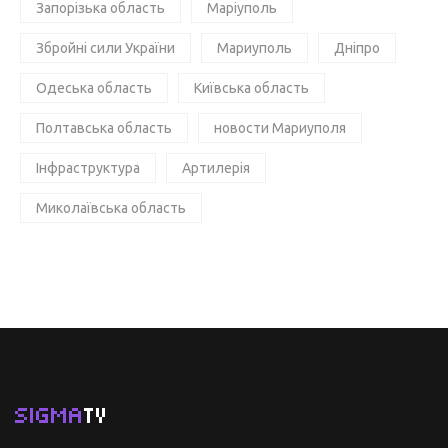
Запорізька область
Маріуполь
Збройні сили України
Мариуполь
Дніпро
Одеська область
Київська область
Полтавська область
новости Мариуполя
Інфраструктура
Артилерія
Миколаївська область
SIGMA
TV