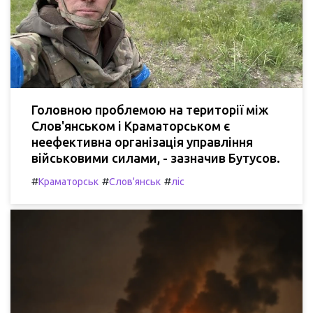
Головною проблемою на території між
Слов'янськом і Краматорськом є
неефективна організація управління
військовими силами, - зазначив Бутусов.
#
#
#
Краматорськ
Слов'янськ
ліс