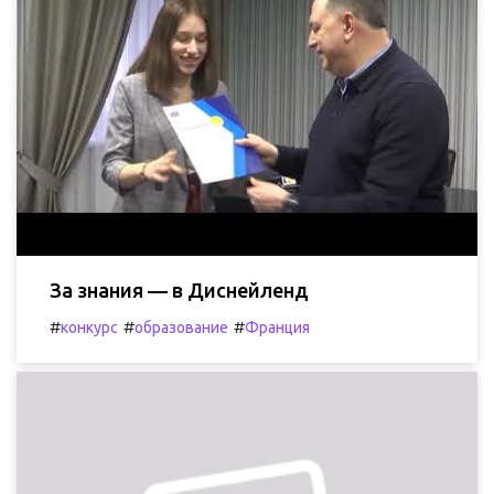
За знания — в Диснейленд
#
#
#
конкурс
образование
Франция