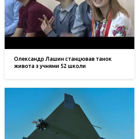
Олександр Лашин станцював танок
живота з учнями 52 школи