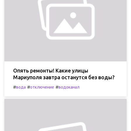
Опять ремонты! Какие улицы
Мариуполя завтра останутся без воды?
#
#
#
вода
отключение
водоканал