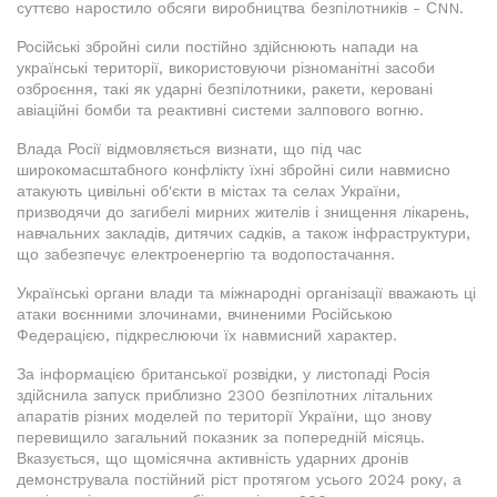
суттєво наростило обсяги виробництва безпілотників - СNN.
Російські збройні сили постійно здійснюють напади на
українські території, використовуючи різноманітні засоби
озброєння, такі як ударні безпілотники, ракети, керовані
авіаційні бомби та реактивні системи залпового вогню.
Влада Росії відмовляється визнати, що під час
широкомасштабного конфлікту їхні збройні сили навмисно
атакують цивільні об'єкти в містах та селах України,
призводячи до загибелі мирних жителів і знищення лікарень,
навчальних закладів, дитячих садків, а також інфраструктури,
що забезпечує електроенергію та водопостачання.
Українські органи влади та міжнародні організації вважають ці
атаки воєнними злочинами, вчиненими Російською
Федерацією, підкреслюючи їх навмисний характер.
За інформацією британської розвідки, у листопаді Росія
здійснила запуск приблизно 2300 безпілотних літальних
апаратів різних моделей по території України, що знову
перевищило загальний показник за попередній місяць.
Вказується, що щомісячна активність ударних дронів
демонструвала постійний ріст протягом усього 2024 року, а