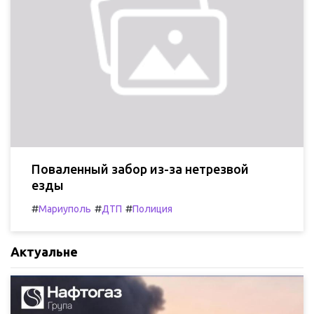
Поваленный забор из-за нетрезвой
езды
#
#
#
Мариуполь
ДТП
Полиция
Актуальне