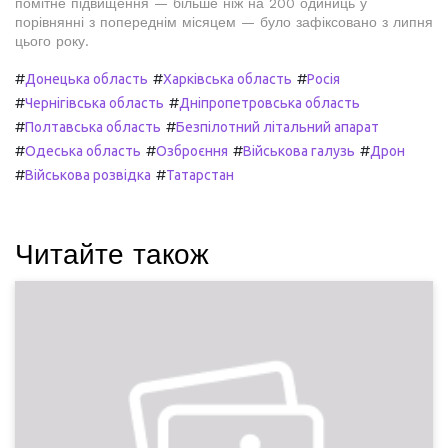
помітне підвищення — більше ніж на 200 одиниць у
порівнянні з попереднім місяцем — було зафіксовано з липня
цього року.
#
#
#
Донецька область
Харківська область
Росія
#
#
Чернігівська область
Дніпропетровська область
#
#
Полтавська область
Безпілотний літальний апарат
#
#
#
#
Одеська область
Озброєння
Військова галузь
Дрон
#
#
Військова розвідка
Татарстан
Читайте також