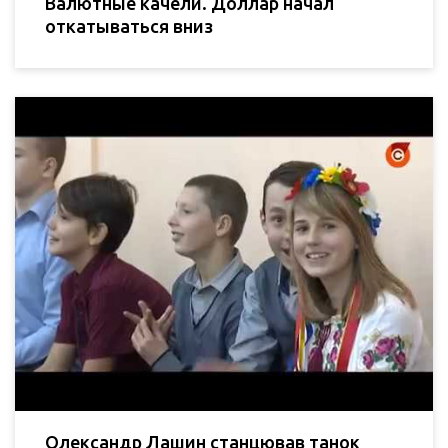
Валютные качели. Доллар начал
откатываться вниз
Олександр Лашин станцював танок