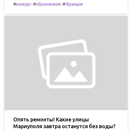
#
#
#
конкурс
образование
Франция
Опять ремонты! Какие улицы
Мариуполя завтра останутся без воды?