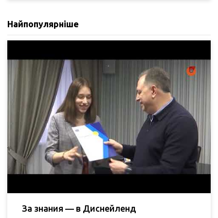
Найпопулярніше
За знания — в Диснейленд