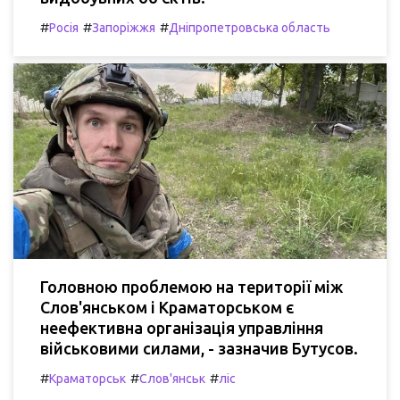
#
#
#
Росія
Запоріжжя
Дніпропетровська область
Головною проблемою на території між
Слов'янськом і Краматорськом є
неефективна організація управління
військовими силами, - зазначив Бутусов.
#
#
#
Краматорськ
Слов'янськ
ліс