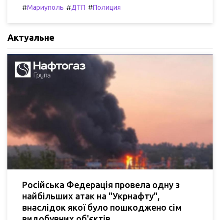
#
#
#
Мариуполь
ДТП
Полиция
Актуальне
Російська Федерація провела одну з
найбільших атак на "Укрнафту",
внаслідок якої було пошкоджено сім
видобувних об'єктів.