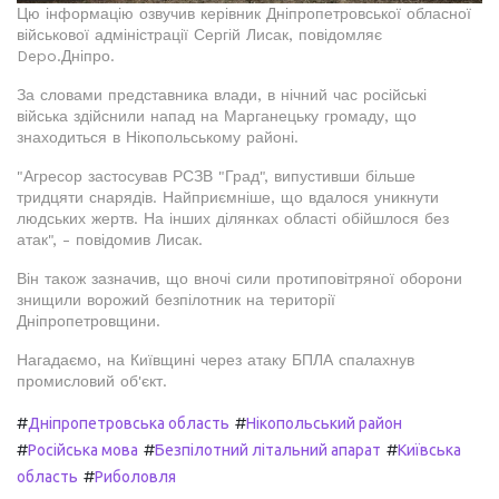
Цю інформацію озвучив керівник Дніпропетровської обласної
військової адміністрації Сергій Лисак, повідомляє
Depo.Дніпро.
За словами представника влади, в нічний час російські
війська здійснили напад на Марганецьку громаду, що
знаходиться в Нікопольському районі.
"Агресор застосував РСЗВ "Град", випустивши більше
тридцяти снарядів. Найприємніше, що вдалося уникнути
людських жертв. На інших ділянках області обійшлося без
атак", - повідомив Лисак.
Він також зазначив, що вночі сили протиповітряної оборони
знищили ворожий безпілотник на території
Дніпропетровщини.
Нагадаємо, на Київщині через атаку БПЛА спалахнув
промисловий об'єкт.
#
#
Дніпропетровська область
Нікопольський район
#
#
#
Російська мова
Безпілотний літальний апарат
Київська
#
область
Риболовля