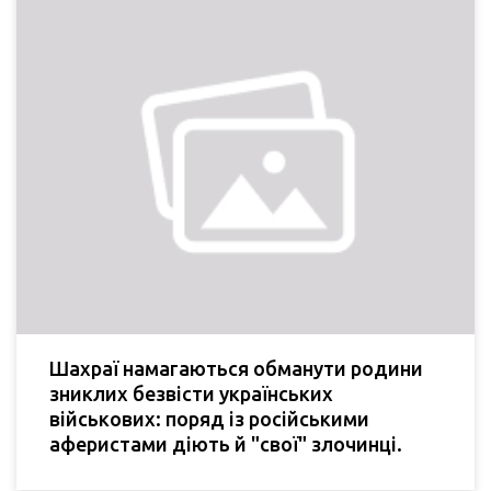
Шахраї намагаються обманути родини
зниклих безвісти українських
військових: поряд із російськими
аферистами діють й "свої" злочинці.