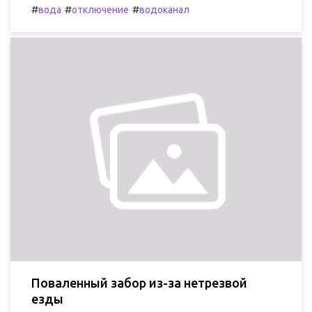
#
#
#
вода
отключение
водоканал
Поваленный забор из-за нетрезвой
езды