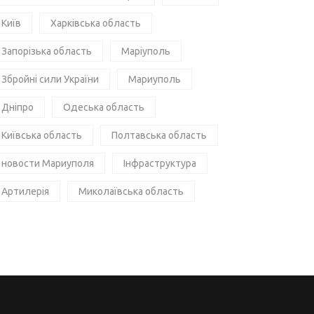
Київ
Харківська область
Запорізька область
Маріуполь
Збройні сили України
Мариуполь
Дніпро
Одеська область
Київська область
Полтавська область
новости Мариуполя
Інфраструктура
Артилерія
Миколаївська область