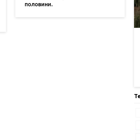
половини.
Т