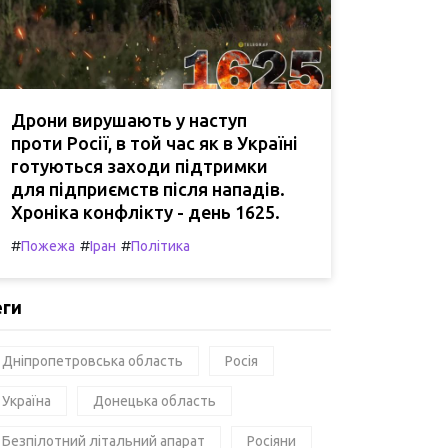
Дрони вирушають у наступ
проти Росії, в той час як в Україні
готуються заходи підтримки
для підприємств після нападів.
Хроніка конфлікту - день 1625.
#
#
#
Пожежа
Іран
Політика
еги
Дніпропетровська область
Росія
Україна
Донецька область
Безпілотний літальний апарат
Росіяни