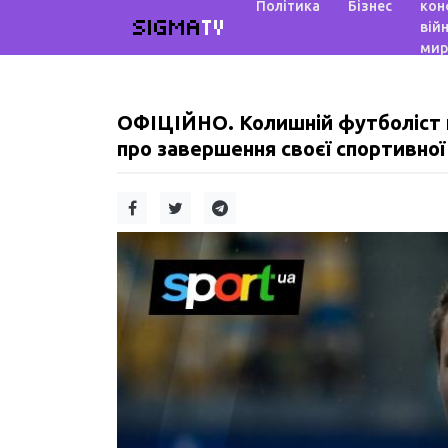
Політика
Бізнес
кон
SIGMA
TV
війн
мир
ОФІЦІЙНО. Колишній футболіст на
про завершення своєї спортивної 