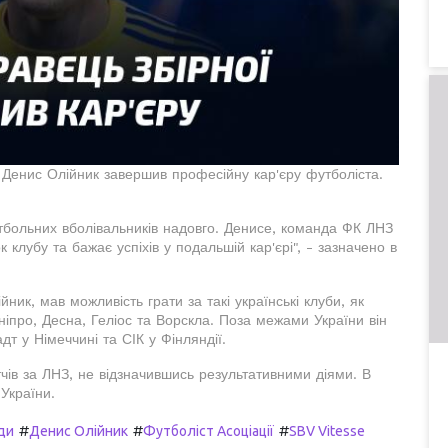
и Денис Олійник завершив професійну кар'єру футболіста.
тбольних вболівальників надовго. Денисе, команда ФК ЛНЗ
к клубу та бажає успіхів у подальшій кар'єрі", - зазначено в
йник, мав можливість грати за такі українські клуби, як
іпро, Десна, Геліос та Ворскла. Поза межами України він
т у Німеччині та СІК у Фінляндії.
чів за ЛНЗ, не відзначившись результативними діями. В
 України.
#
#
#
ди
Денис Олійник
Футболіст Асоціації
SBV Vitesse