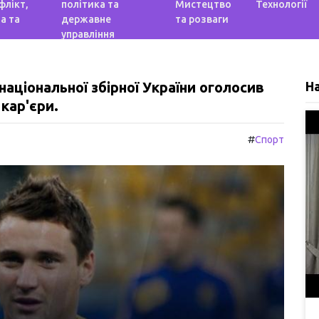
флікт,
політика та
Мистецтво
Технології
а та
державне
та розваги
управління
ціональної збірної України оголосив
Н
кар'єри.
#
Спорт