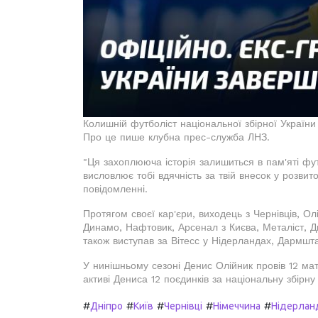
Колишній футболіст національної збірної Україн
Про це пише клубна прес-служба ЛНЗ.
"Ця захоплююча історія залишиться в пам'яті фу
висловлює тобі вдячність за твій внесок у розвито
повідомленні.
Протягом своєї кар'єри, виходець з Чернівців, Олі
Динамо, Нафтовик, Арсенал з Києва, Металіст, Дн
також виступав за Вітесс у Нідерландах, Дармштад
У нинішньому сезоні Денис Олійник провів 12 мат
активі Дениса 12 поєдинків за національну збірну
#
#
#
#
#
Дніпро
Київ
Чернівці
Німеччина
Нідерлан