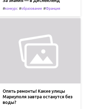
За знания — в Диснейленд
#
#
#
конкурс
образование
Франция
Опять ремонты! Какие улицы
Мариуполя завтра останутся без
воды?