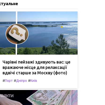
ктуальне
Чарівні пейзажі здивують вас: це
вражаюче місце для релаксації
вдвічі старше за Москву (фото)
#
#
#
Порт
Дніпро
Київ