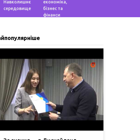
Навколишнє
економіка,
середовище
бізнес та
фінанси
айпопулярніше