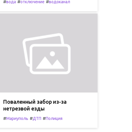
#
#
#
вода
отключение
водоканал
Поваленный забор из-за
нетрезвой езды
#
#
#
Мариуполь
ДТП
Полиция