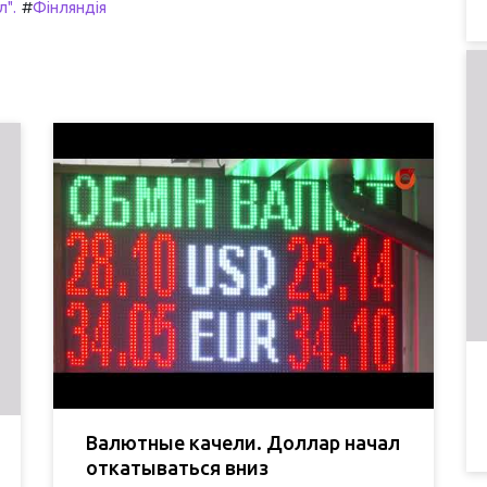
#
л".
Фінляндія
Валютные качели. Доллар начал
откатываться вниз