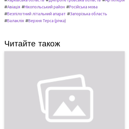
Харківська область
Дніпропетровська область
Артилерія
#
#
#
Авіація
Нікопольський район
Російська мова
#
#
Безпілотний літальний апарат
Запорізька область
#
#
Балаклія
Верхня Терса (річка)
Читайте також