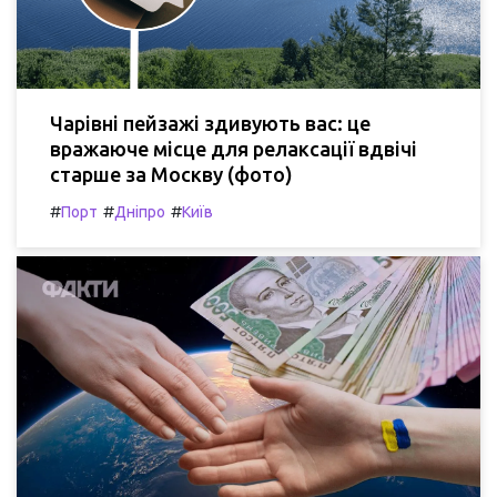
Чарівні пейзажі здивують вас: це
вражаюче місце для релаксації вдвічі
старше за Москву (фото)
#
#
#
Порт
Дніпро
Київ