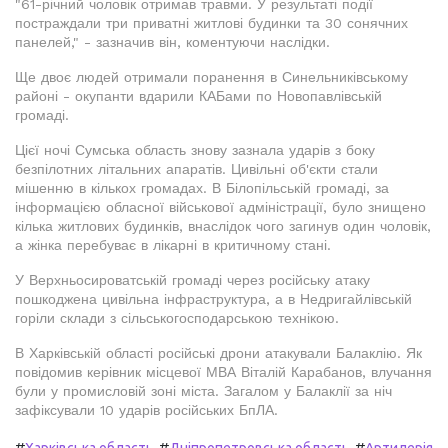
"61-річний чоловік отримав травми. У результаті події
постраждали три приватні житлові будинки та 30 сонячних
панелей," - зазначив він, коментуючи наслідки.
Ще двоє людей отримали поранення в Синельниківському
районі - окупанти вдарили КАБами по Новопавлівській
громаді.
Цієї ночі Сумська область знову зазнала ударів з боку
безпілотних літальних апаратів. Цивільні об'єкти стали
мішенню в кількох громадах. В Білопільській громаді, за
інформацією обласної військової адміністрації, було знищено
кілька житлових будинків, внаслідок чого загинув один чоловік,
а жінка перебуває в лікарні в критичному стані.
У Верхньосироватській громаді через російську атаку
пошкоджена цивільна інфраструктура, а в Недригайлівській
горіли склади з сільськогосподарською технікою.
В Харківській області російські дрони атакували Балаклію. Як
повідомив керівник місцевої МВА Віталій Карабанов, влучання
були у промисловій зоні міста. Загалом у Балаклії за ніч
зафіксували 10 ударів російських БпЛА.
#
#
#