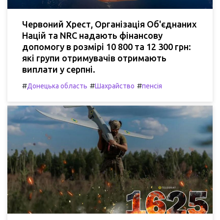
Червоний Хрест, Організація Об'єднаних
Націй та NRC надають фінансову
допомогу в розмірі 10 800 та 12 300 грн:
які групи отримувачів отримають
виплати у серпні.
#
#
#
Донецька область
Шахрайство
пенсія