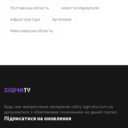
Полтавська область
новости Мариуполя
Інфраструктура
Артилерія
Миколаївська область
SIGMA
TV
Будь-яке використання матеріалів сайту sigmatv.com.ua
допускається з обов'язковим посиланням на даний портал.
Підписатися на оновлення