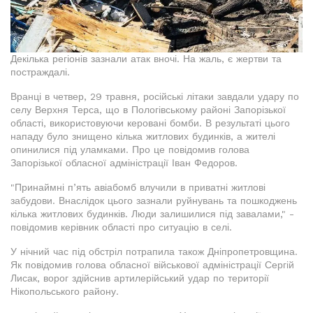
Декілька регіонів зазнали атак вночі. На жаль, є жертви та
постраждалі.
Вранці в четвер, 29 травня, російські літаки завдали удару по
селу Верхня Терса, що в Пологівському районі Запорізької
області, використовуючи керовані бомби. В результаті цього
нападу було знищено кілька житлових будинків, а жителі
опинилися під уламками. Про це повідомив голова
Запорізької обласної адміністрації Іван Федоров.
"Принаймні п’ять авіабомб влучили в приватні житлові
забудови. Внаслідок цього зазнали руйнувань та пошкоджень
кілька житлових будинків. Люди залишилися під завалами," -
повідомив керівник області про ситуацію в селі.
У нічний час під обстріл потрапила також Дніпропетровщина.
Як повідомив голова обласної військової адміністрації Сергій
Лисак, ворог здійснив артилерійський удар по території
Нікопольського району.