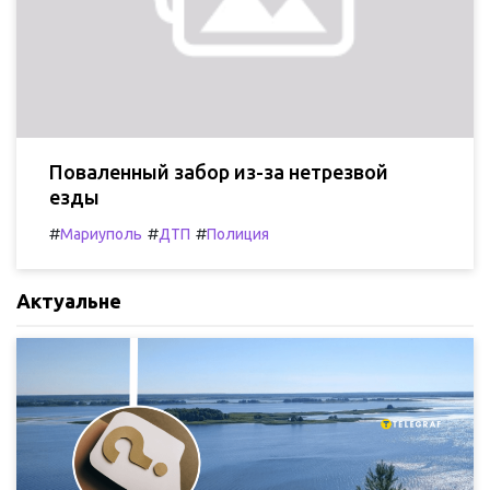
Поваленный забор из-за нетрезвой
езды
#
#
#
Мариуполь
ДТП
Полиция
Актуальне