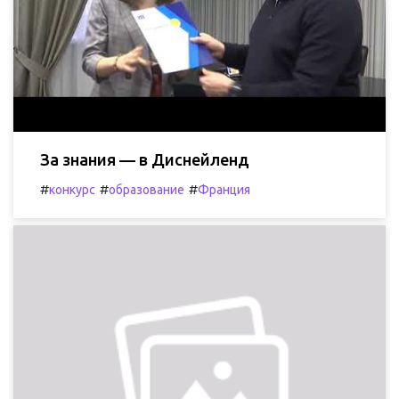
За знания — в Диснейленд
#
#
#
конкурс
образование
Франция