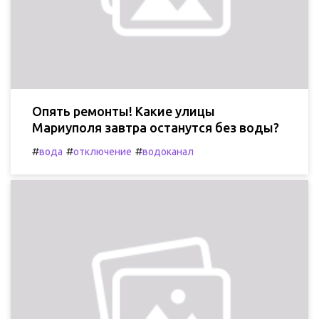
Опять ремонты! Какие улицы
Мариуполя завтра останутся без воды?
#
#
#
вода
отключение
водоканал