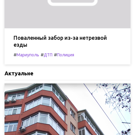
Поваленный забор из-за нетрезвой
езды
#
#
#
Мариуполь
ДТП
Полиция
Актуальне