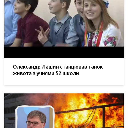
Олександр Лашин станцював танок
живота з учнями 52 школи