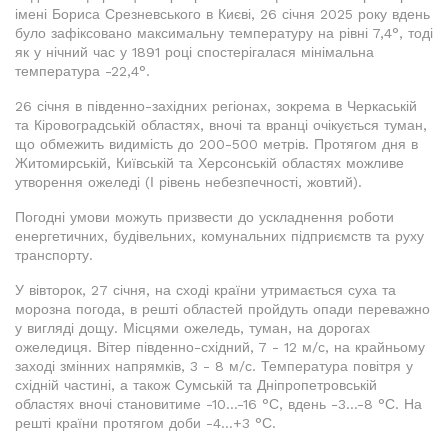
імені Бориса Срезневського в Києві, 26 січня 2025 року вдень
було зафіксовано максимальну температуру на рівні 7,4°, тоді
як у нічний час у 1891 році спостерігалася мінімальна
температура -22,4°.
26 січня в південно-західних регіонах, зокрема в Черкаській
та Кіровоградській областях, вночі та вранці очікується туман,
що обмежить видимість до 200-500 метрів. Протягом дня в
Житомирській, Київській та Херсонській областях можливе
утворення ожеледі (І рівень небезпечності, жовтий).
Погодні умови можуть призвести до ускладнення роботи
енергетичних, будівельних, комунальних підприємств та руху
транспорту.
У вівторок, 27 січня, на сході країни утримається суха та
морозна погода, в решті областей пройдуть опади переважно
у вигляді дощу. Місцями ожеледь, туман, на дорогах
ожеледиця. Вітер південно-східний, 7 - 12 м/с, на крайньому
заході змінних напрямків, 3 - 8 м/с. Температура повітря у
східній частині, а також Сумській та Дніпропетровській
областях вночі становитиме -10...-16 °С, вдень -3...-8 °С. На
решті країни протягом доби -4...+3 °С.