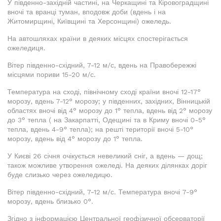
У південно-західній частині, на Черкащині та Кіровоградщині
вночі та вранці туман, вподовж доби (вдень і на
Житомирщині, Київщині та Херсонщині) ожеледь.
На автошляхах країни в деяких місцях спостерігається
ожеледиця.
Вітер південно-східний, 7-12 м/с, вдень на Правобережжі
місцями пориви 15-20 м/с.
Температура на сході, північному сході країни вночі 12-17°
морозу, вдень 7-12° морозу; у південних, західних, Вінницькій
областях вночі від 4° морозу до 1° тепла, вдень від 2° морозу
до 3° тепла ( на Закарпатті, Одещині та в Криму вночі 0-5°
тепла, вдень 4-9° тепла); на решті території вночі 5-10°
морозу, вдень від 4° морозу до 1° тепла.
У Києві 26 січня очікується невеликий сніг, а вдень — дощ;
також можливе утворення ожеледі. На деяких ділянках доріг
буде слизько через ожеледицю.
Вітер південно-східний, 7-12 м/с. Температура вночі 7-9°
морозу, вдень близько 0°.
Згідно з інформацією Центральної геофізичної обсерваторії