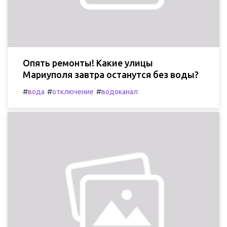
Опять ремонты! Какие улицы
Мариуполя завтра останутся без воды?
#
#
#
вода
отключение
водоканал