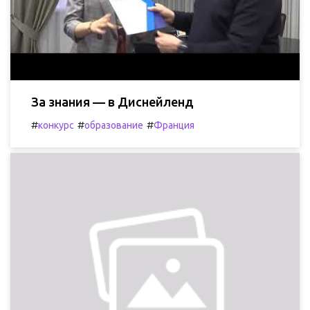
За знания — в Диснейленд
#
#
#
конкурс
образование
Франция