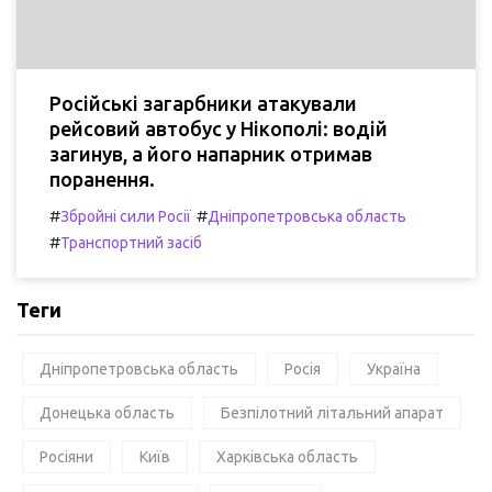
Російські загарбники атакували
рейсовий автобус у Нікополі: водій
загинув, а його напарник отримав
поранення.
#
#
Збройні сили Росії
Дніпропетровська область
#
Транспортний засіб
Теги
Дніпропетровська область
Росія
Україна
Донецька область
Безпілотний літальний апарат
Росіяни
Київ
Харківська область