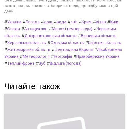
Цей день символізує відвагу, захист і вдячність. Крім того, ми
також розкрили ключові історичні події, що відбулися в цей
день.
#
#
#
#
#
#
#
#
Україна
Погода
дощ
вода
сніг
Крим
вітер
Київ
#
#
#
#
Опади
Антициклон
Мороз (температура)
Черкаська
#
#
область
Дніпропетровська область
Вінницька область
#
#
#
Херсонська область
Одеська область
Київська область
#
#
#
Житомирська область
Центральна Європа
Лівобережна
#
#
#
Україна
Метеорологія
Географія
Правобережна Україна
#
#
#
Теплий фронт
Зуб
Відлига (погода)
Читайте також