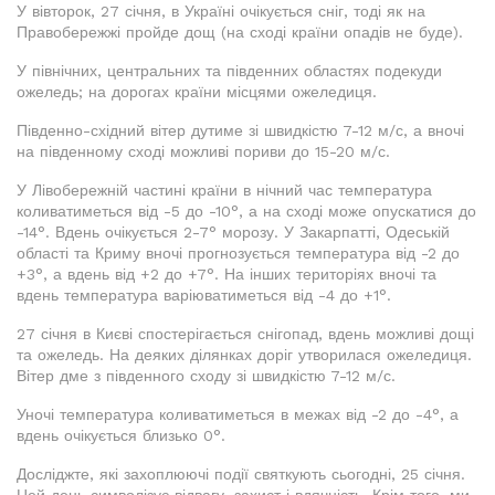
У вівторок, 27 січня, в Україні очікується сніг, тоді як на
Правобережжі пройде дощ (на сході країни опадів не буде).
У північних, центральних та південних областях подекуди
ожеледь; на дорогах країни місцями ожеледиця.
Південно-східний вітер дутиме зі швидкістю 7-12 м/с, а вночі
на південному сході можливі пориви до 15-20 м/с.
У Лівобережній частині країни в нічний час температура
коливатиметься від -5 до -10°, а на сході може опускатися до
-14°. Вдень очікується 2-7° морозу. У Закарпатті, Одеській
області та Криму вночі прогнозується температура від -2 до
+3°, а вдень від +2 до +7°. На інших територіях вночі та
вдень температура варіюватиметься від -4 до +1°.
27 січня в Києві спостерігається снігопад, вдень можливі дощі
та ожеледь. На деяких ділянках доріг утворилася ожеледиця.
Вітер дме з південного сходу зі швидкістю 7-12 м/с.
Уночі температура коливатиметься в межах від -2 до -4°, а
вдень очікується близько 0°.
Досліджте, які захоплюючі події святкують сьогодні, 25 січня.