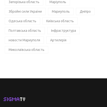
Запорізька область
Маріуполь
Збройні сили України
Мариуполь
Дніпро
Одеська область
Київська область
Полтавська область
Інфраструктура
новости Мариуполя
Артилерія
Миколаївська область
SIGMA
TV