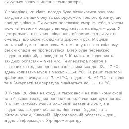
очікується знову зниження температури.
У понеділок, 26 січня, погода буде визначатися впливом
західного антициклону та малорухомого теплого фронту, що
прийде з півдня. Очікується переважно хмарне небо, з часом
можливі невеликі опади у вигляді снігу, а на півдні – дощ. У
центральних, північних і південних областях слід очікувати
ожеледь, що може ускладнити дорожній рух. Місцями
можливий туман і паморозь. Натомість у північно-східному
регіоні опадів не прогнозується. Вітер буде переважно
південно-східний, зі швидкістю 5-10 м/с, а в південних та
західних областях – 9-14 м/с. Температура повітря в
північних та східних регіонах вночі знизиться до -12...-17 °С,
вдень коливатиметься в межах -5...-11 °С. На решті території
країни вночі очікується -7...+1 °С, а вдень -4...+4 °С, на півдні
та в Закарпатті температура підніметься до +5...+9 °С.
В Україні 26 січня на сході, а також вночі на північному сході
та в більшості західних регіонах передбачається суха погода.
В інших частинах країни можливий невеликий сніг, а в
південних, західних областях, Вінниччині (вдень) та в
Житомирській, Київській і Кіровоградській областях - дощ,
згідно з інформацією Укргідрометцентру.