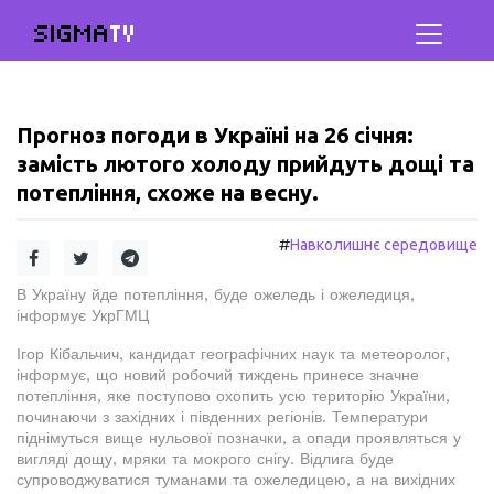
SIGMA
TV
Прогноз погоди в Україні на 26 січня:
замість лютого холоду прийдуть дощі та
потепління, схоже на весну.
#
Навколишнє середовище
В Україну йде потепління, буде ожеледь і ожеледиця,
інформує УкрГМЦ
Ігор Кібальчич, кандидат географічних наук та метеоролог,
інформує, що новий робочий тиждень принесе значне
потепління, яке поступово охопить усю територію України,
починаючи з західних і південних регіонів. Температури
піднімуться вище нульової позначки, а опади проявляться у
вигляді дощу, мряки та мокрого снігу. Відлига буде
супроводжуватися туманами та ожеледицею, а на вихідних