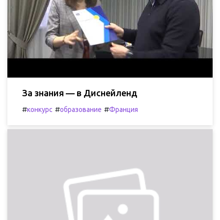
За знания — в Диснейленд
#
#
#
конкурс
образование
Франция