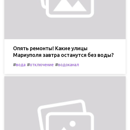
Опять ремонты! Какие улицы
Мариуполя завтра останутся без воды?
#
#
#
вода
отключение
водоканал