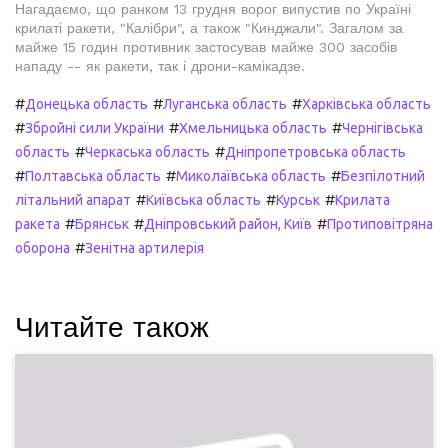
Нагадаємо, що ранком 13 грудня ворог випустив по Україні
крилаті ракети, "Калібри", а також "Кинджали". Загалом за
майже 15 годин противник застосував майже 300 засобів
нападу -- як ракети, так і дрони-камікадзе.
#
#
#
Донецька область
Луганська область
Харківська область
#
#
#
Збройні сили України
Хмельницька область
Чернігівська
#
#
область
Черкаська область
Дніпропетровська область
#
#
#
Полтавська область
Миколаївська область
Безпілотний
#
#
#
літальний апарат
Київська область
Курськ
Крилата
#
#
#
ракета
Брянськ
Дніпровський район, Київ
Протиповітряна
#
оборона
Зенітна артилерія
Читайте також