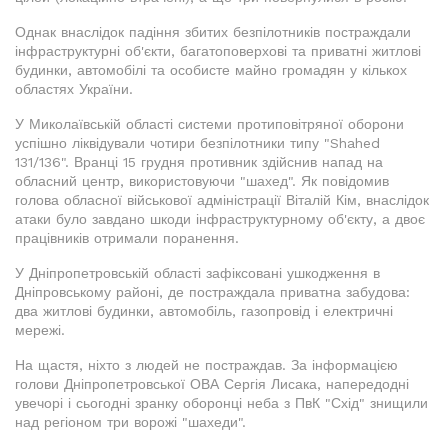
Однак внаслідок падіння збитих безпілотників постраждали
інфраструктурні об'єкти, багатоповерхові та приватні житлові
будинки, автомобілі та особисте майно громадян у кількох
областях України.
У Миколаївській області системи протиповітряної оборони
успішно ліквідували чотири безпілотники типу "Shahed
131/136". Вранці 15 грудня противник здійснив напад на
обласний центр, використовуючи "шахед". Як повідомив
голова обласної військової адміністрації Віталій Кім, внаслідок
атаки було завдано шкоди інфраструктурному об'єкту, а двоє
працівників отримали поранення.
У Дніпропетровській області зафіксовані ушкодження в
Дніпровському районі, де постраждала приватна забудова:
два житлові будинки, автомобіль, газопровід і електричні
мережі.
На щастя, ніхто з людей не постраждав. За інформацією
голови Дніпропетровської ОВА Сергія Лисака, напередодні
увечорі і сьогодні зранку оборонці неба з ПвК "Схід" знищили
над регіоном три ворожі "шахеди".