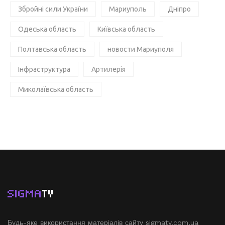
Збройні сили України
Мариуполь
Дніпро
Одеська область
Київська область
Полтавська область
новости Мариуполя
Інфраструктура
Артилерія
Миколаївська область
SIGMA
TV
Будь-яке використання матеріалів сайту sigmatv.com.ua