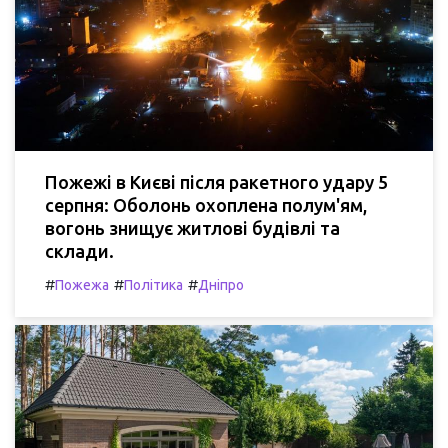
Пожежі в Києві після ракетного удару 5
серпня: Оболонь охоплена полум'ям,
вогонь знищує житлові будівлі та
склади.
#
#
#
Пожежа
Політика
Дніпро