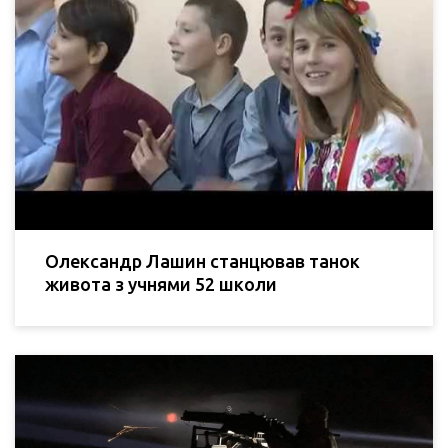
Олександр Лашин станцював танок
живота з учнями 52 школи