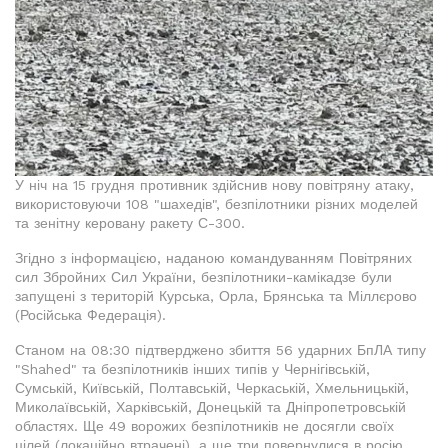
У ніч на 15 грудня противник здійснив нову повітряну атаку,
використовуючи 108 "шахедів", безпілотники різних моделей
та зенітну керовану ракету С-300.
Згідно з інформацією, наданою командуванням Повітряних
сил Збройних Сил України, безпілотники-камікадзе були
запущені з територій Курська, Орла, Брянська та Міллєрово
(Російська Федерація).
Станом на 08:30 підтверджено збиття 56 ударних БпЛА типу
"Shahed" та безпілотників інших типів у Чернігівській,
Сумській, Київській, Полтавській, Черкаській, Хмельницькій,
Миколаївській, Харківській, Донецькій та Дніпропетровській
областях. Ще 49 ворожих безпілотників не досягли своїх
цілей (локаційно втрачені), а ще три повернулися в росію.