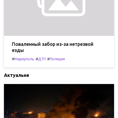
Поваленный забор из-за нетрезвой
езды
#
#
#
Мариуполь
ДТП
Полиция
Актуальне