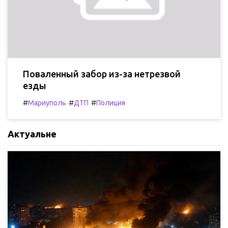
Поваленный забор из-за нетрезвой
езды
#
#
#
Мариуполь
ДТП
Полиция
Актуальне