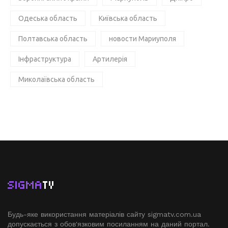
Одеська область
Київська область
Полтавська область
новости Мариуполя
Інфраструктура
Артилерія
Миколаївська область
SIGMA
TV
Будь-яке використання матеріалів сайту sigmatv.com.ua
допускається з обов'язковим посиланням на даний портал.