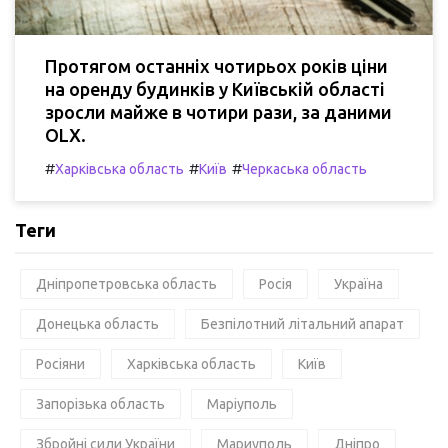
Протягом останніх чотирьох років ціни
на оренду будинків у Київській області
зросли майже в чотири рази, за даними
OLX.
#
#
#
Харківська область
Київ
Черкаська область
Теги
Дніпропетровська область
Росія
Україна
Донецька область
Безпілотний літальний апарат
Росіяни
Харківська область
Київ
Запорізька область
Маріуполь
Збройні сили України
Мариуполь
Дніпро