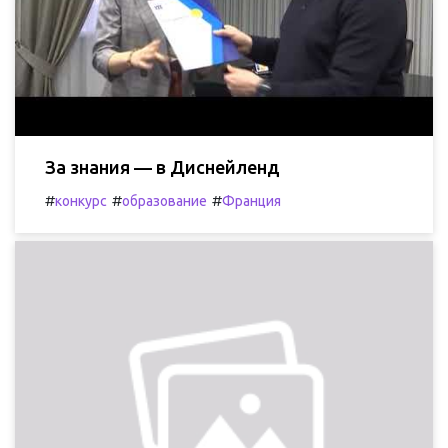
За знания — в Диснейленд
#
#
#
конкурс
образование
Франция