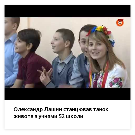
Олександр Лашин станцював танок
живота з учнями 52 школи