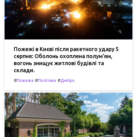
Пожежі в Києві після ракетного удару 5
серпня: Оболонь охоплена полум'ям,
вогонь знищує житлові будівлі та
склади.
#
#
#
Пожежа
Політика
Дніпро