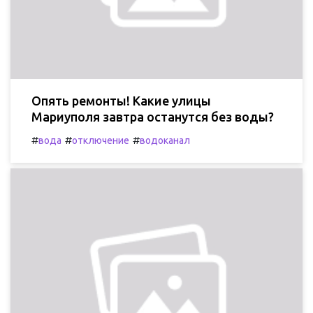
Опять ремонты! Какие улицы
Мариуполя завтра останутся без воды?
#
#
#
вода
отключение
водоканал