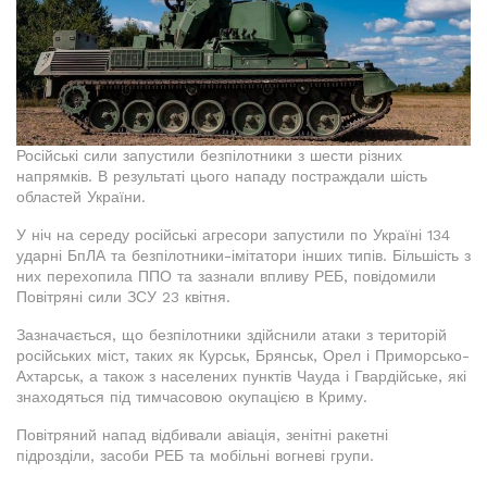
Російські сили запустили безпілотники з шести різних
напрямків. В результаті цього нападу постраждали шість
областей України.
У ніч на середу російські агресори запустили по Україні 134
ударні БпЛА та безпілотники-імітатори інших типів. Більшість з
них перехопила ППО та зазнали впливу РЕБ, повідомили
Повітряні сили ЗСУ 23 квітня.
Зазначається, що безпілотники здійснили атаки з територій
російських міст, таких як Курськ, Брянськ, Орел і Приморсько-
Ахтарськ, а також з населених пунктів Чауда і Гвардійське, які
знаходяться під тимчасовою окупацією в Криму.
Повітряний напад відбивали авіація, зенітні ракетні
підрозділи, засоби РЕБ та мобільні вогневі групи.