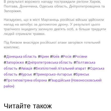
В результаті ворожого нападу постраждали регіони Харків,
Полтава, Донеччина, Одеська область, Дніпропетровщина та
Запоріжжя.
Нагадуємо, що в місті Марганець російські війська здійснили
напад на автобус за допомогою дрону. У результаті цього
трагічного інциденту загинуло дев'ять осіб, а більше тридцяти
людей отримали травми.
Під Києвом внаслідок російської атаки загорівся готельний
комплекс.
#
#
#
#
#
Донецька область
Крим
Київ
Росія
Росіяни
#
#
#
Запоріжжя
Дніпропетровська область
Полтавська
#
#
#
область
Авіація
Безпілотний літальний апарат
Одеська
#
#
#
область
Курськ
Приморсько-Ахтарськ
Брянськ
#
#
Протиповітряна оборона
Гвардійське (Новомосковський
район)
Читайте також