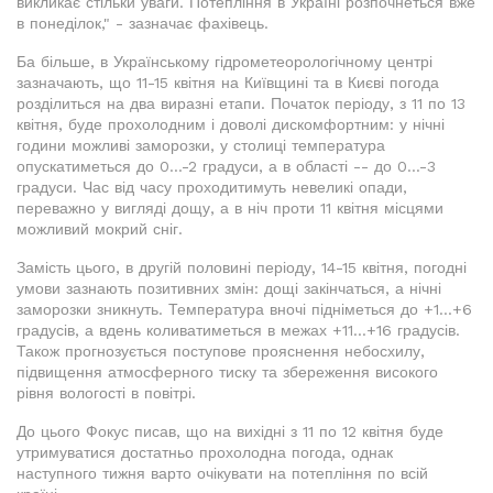
викликає стільки уваги. Потепління в Україні розпочнеться вже
в понеділок," - зазначає фахівець.
Ба більше, в Українському гідрометеорологічному центрі
зазначають, що 11-15 квітня на Київщині та в Києві погода
розділиться на два виразні етапи. Початок періоду, з 11 по 13
квітня, буде прохолодним і доволі дискомфортним: у нічні
години можливі заморозки, у столиці температура
опускатиметься до 0...-2 градуси, а в області -- до 0...-3
градуси. Час від часу проходитимуть невеликі опади,
переважно у вигляді дощу, а в ніч проти 11 квітня місцями
можливий мокрий сніг.
Замість цього, в другій половині періоду, 14-15 квітня, погодні
умови зазнають позитивних змін: дощі закінчаться, а нічні
заморозки зникнуть. Температура вночі підніметься до +1...+6
градусів, а вдень коливатиметься в межах +11...+16 градусів.
Також прогнозується поступове прояснення небосхилу,
підвищення атмосферного тиску та збереження високого
рівня вологості в повітрі.
До цього Фокус писав, що на вихідні з 11 по 12 квітня буде
утримуватися достатньо прохолодна погода, однак
наступного тижня варто очікувати на потепління по всій