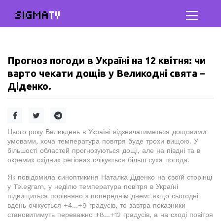
SIGMA
TV
Прогноз погоди в Україні на 12 квітня: чи
варто чекати дощів у Великодні свята –
Діденко.
Цього року Великдень в Україні відзначатиметься дощовими
умовами, хоча температура повітря буде трохи вищою. У
більшості областей прогнозуються дощі, але на півдні та в
окремих східних регіонах очікується більш суха погода.
Як повідомила синоптикиня Наталка Діденко на своїй сторінці
у Telegram, у неділю температура повітря в Україні
підвищиться порівняно з попереднім днем: якщо сьогодні
вдень очікується +4...+9 градусів, то завтра показники
становитимуть переважно +8...+12 градусів, а на сході повітря