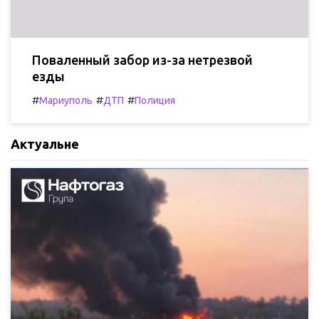
Поваленный забор из-за нетрезвой
езды
#
#
#
Мариуполь
ДТП
Полиция
Актуальне