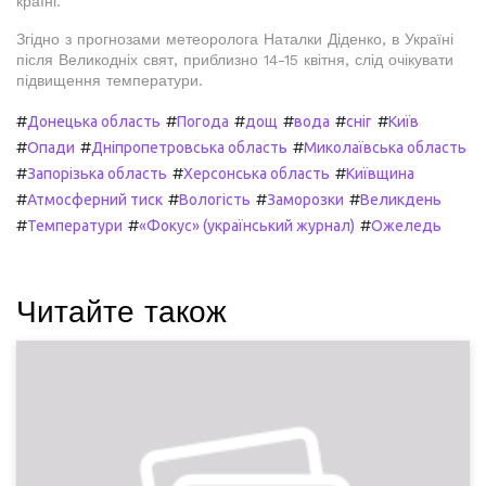
країні.
Згідно з прогнозами метеоролога Наталки Діденко, в Україні
після Великодніх свят, приблизно 14-15 квітня, слід очікувати
підвищення температури.
#
#
#
#
#
#
Донецька область
Погода
дощ
вода
сніг
Київ
#
#
#
Опади
Дніпропетровська область
Миколаївська область
#
#
#
Запорізька область
Херсонська область
Київщина
#
#
#
#
Атмосферний тиск
Вологість
Заморозки
Великдень
#
#
#
Температури
«Фокус» (український журнал)
Ожеледь
Читайте також