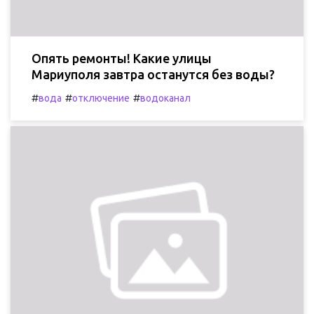
Опять ремонты! Какие улицы
Мариуполя завтра останутся без воды?
#
#
#
вода
отключение
водоканал