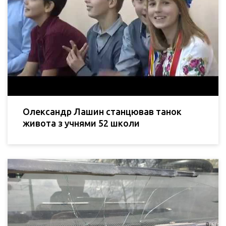
Олександр Лашин станцював танок
живота з учнями 52 школи