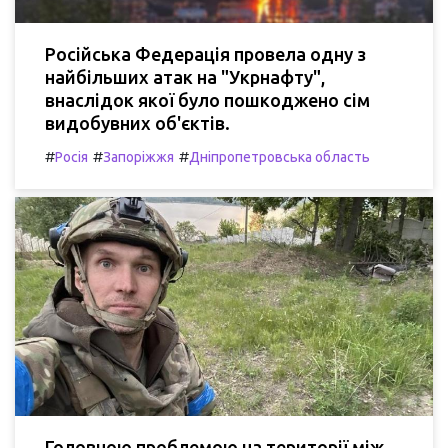
Російська Федерація провела одну з
найбільших атак на "Укрнафту",
внаслідок якої було пошкоджено сім
видобувних об'єктів.
#
#
#
Росія
Запоріжжя
Дніпропетровська область
Головною проблемою на території між