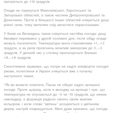
прогріється до +14 градусів.
Опади не торкнуться Миколаївської, Херсонської та
Запорізької областей, а також частини Дніпропетровської та
Донеччини. Проте в більшості інших областей очікуються дощі
різної сили, тому жителям слід запастися парасольками.
У Києві на Великдень також очікується нестійка погода: дощі
ймовірні переважно у другій половині дня, після обіду опади
можуть посилитися. Температура вночі становитиме +1...+3
градуси, а за умов прояснень можливі заморозки до 0...-2
градусів. У денний час у столиці прогнозується близько
+8...+9 градусів.
Синоптикиня зауважує, що попри не надто комфортні погодні
умови, потепління в Україні очікується вже з початку
наступного тижня.
"Як ви можете помітити, Паска не обіцяє надто затишної
погоди. Проте щоразу, коли я виходжу на вулицю і чую, що
температура не опускається до -5 чи -15 градусів, що немає
ожеледиці, а форзиція радісно світить своїм жовтим
кольором, і коли слово "квітень" асоціюється з цвітінням
дерев, настрій покращується. Мені дуже приємно, що погода