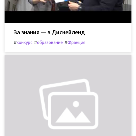
За знания — в Диснейленд
#
#
#
конкурс
образование
Франция