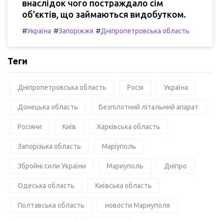
внаслідок чого постраждало сім
об'єктів, що займаються видобутком.
#
#
#
Україна
Запоріжжя
Дніпропетровська область
Теги
Дніпропетровська область
Росія
Україна
Донецька область
Безпілотний літальний апарат
Росіяни
Київ
Харківська область
Запорізька область
Маріуполь
Збройні сили України
Мариуполь
Дніпро
Одеська область
Київська область
Полтавська область
новости Мариуполя