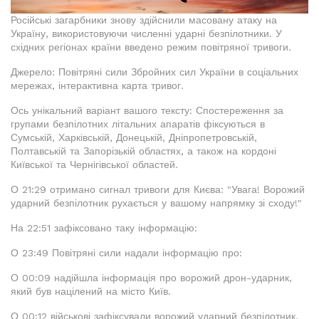
Російські загарбники знову здійснили масовану атаку на
Україну, використовуючи численні ударні безпілотники. У
східних регіонах країни введено режим повітряної тривоги.
Джерело: Повітряні сили Збройних сил України в соціальних
мережах, інтерактивна карта тривог.
Ось унікальний варіант вашого тексту: Спостереження за
групами безпілотних літальних апаратів фіксуються в
Сумській, Харківській, Донецькій, Дніпропетровській,
Полтавській та Запорізькій областях, а також на кордоні
Київської та Чернігівської областей.
О 21:29 отримано сигнал тривоги для Києва: "Увага! Ворожий
ударний безпілотник рухається у вашому напрямку зі сходу!"
На 22:51 зафіксовано таку інформацію:
О 23:49 Повітряні сили надали інформацію про:
О 00:09 надійшла інформація про ворожий дрон-ударник,
який був націлений на місто Київ.
О 00:12 військові зафіксували ворожий ударний безпілотник,