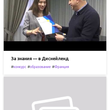
За знания — в Диснейленд
#
#
#
конкурс
образование
Франция