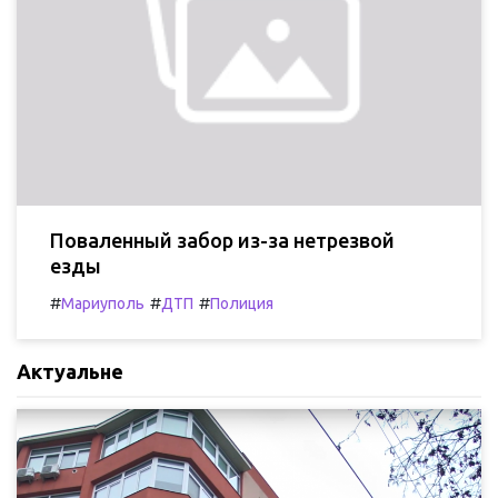
Поваленный забор из-за нетрезвой
езды
#
#
#
Мариуполь
ДТП
Полиция
Актуальне