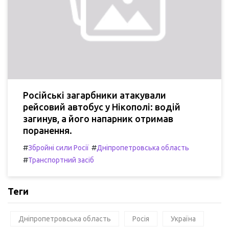
Російські загарбники атакували
рейсовий автобус у Нікополі: водій
загинув, а його напарник отримав
поранення.
#
#
Збройні сили Росії
Дніпропетровська область
#
Транспортний засіб
Теги
Дніпропетровська область
Росія
Україна