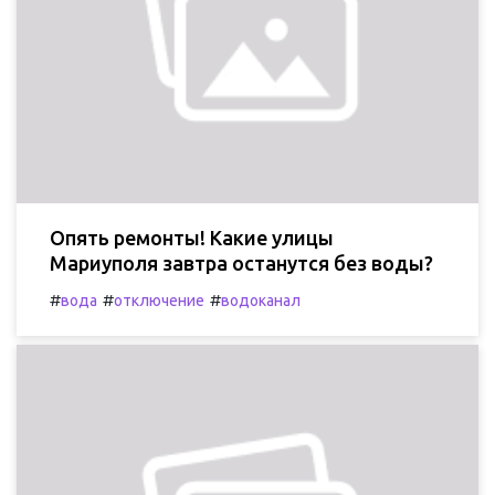
Опять ремонты! Какие улицы
Мариуполя завтра останутся без воды?
#
#
#
вода
отключение
водоканал