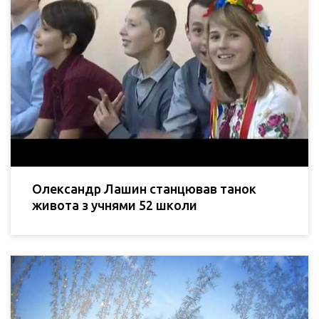
Олександр Лашин станцював танок
живота з учнями 52 школи