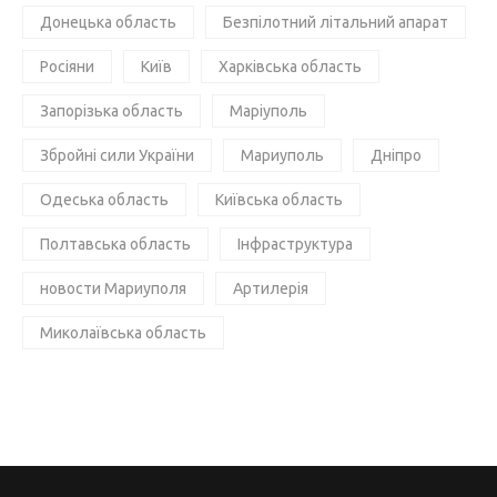
Донецька область
Безпілотний літальний апарат
Росіяни
Київ
Харківська область
Запорізька область
Маріуполь
Збройні сили України
Мариуполь
Дніпро
Одеська область
Київська область
Полтавська область
Інфраструктура
новости Мариуполя
Артилерія
Миколаївська область