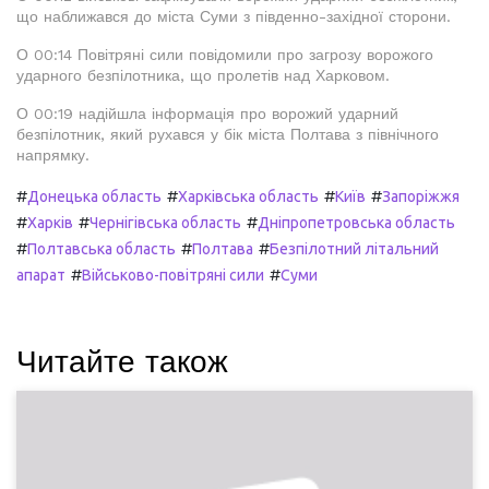
що наближався до міста Суми з південно-західної сторони.
О 00:14 Повітряні сили повідомили про загрозу ворожого
ударного безпілотника, що пролетів над Харковом.
О 00:19 надійшла інформація про ворожий ударний
безпілотник, який рухався у бік міста Полтава з північного
напрямку.
#
#
#
#
Донецька область
Харківська область
Київ
Запоріжжя
#
#
#
Харків
Чернігівська область
Дніпропетровська область
#
#
#
Полтавська область
Полтава
Безпілотний літальний
#
#
апарат
Військово-повітряні сили
Суми
Читайте також