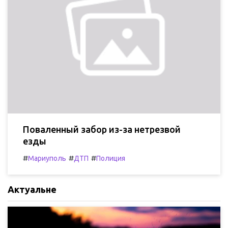
Поваленный забор из-за нетрезвой
езды
#
#
#
Мариуполь
ДТП
Полиция
Актуальне