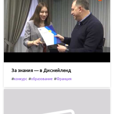
За знания — в Диснейленд
#
#
#
конкурс
образование
Франция