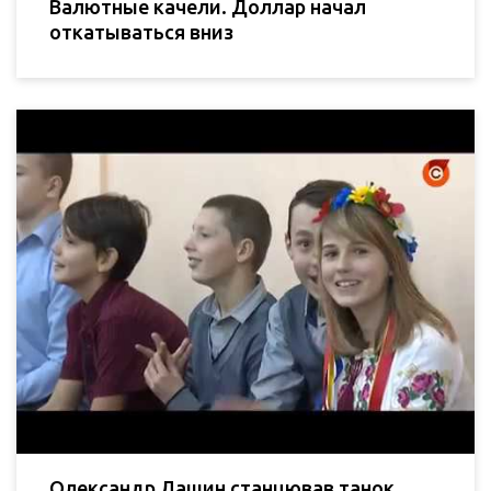
Валютные качели. Доллар начал
откатываться вниз
Олександр Лашин станцював танок