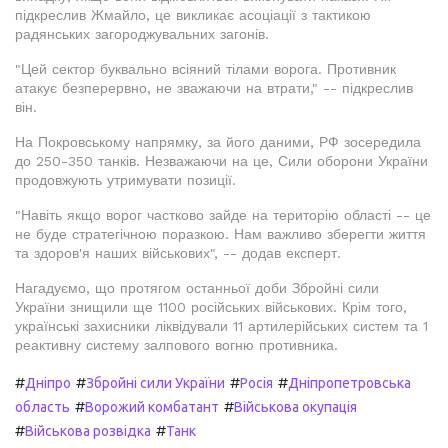
підкреслив Жмайло, це викликає асоціації з тактикою
радянських загороджувальних загонів.
"Цей сектор буквально всіяний тілами ворога. Противник
атакує безперервно, не зважаючи на втрати," -- підкреслив
він.
На Покровському напрямку, за його даними, РФ зосередила
до 250-350 танків. Незважаючи на це, Сили оборони України
продовжують утримувати позиції.
"Навіть якщо ворог частково зайде на територію області -- це
не буде стратегічною поразкою. Нам важливо зберегти життя
та здоров'я наших військових", -- додав експерт.
Нагадуємо, що протягом останньої доби Збройні сили
України знищили ще 1100 російських військових. Крім того,
українські захисники ліквідували 11 артилерійських систем та 1
реактивну систему залпового вогню противника.
#
#
#
#
Дніпро
Збройні сили України
Росія
Дніпропетровська
#
#
область
Ворожий комбатант
Військова окупація
#
#
Військова розвідка
Танк