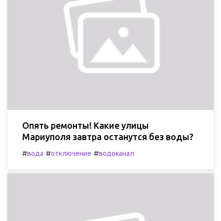
Опять ремонты! Какие улицы
Мариуполя завтра останутся без воды?
#
#
#
вода
отключение
водоканал