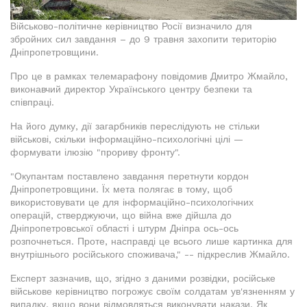
Військово-політичне керівництво Росії визначило для
збройних сил завдання – до 9 травня захопити територію
Дніпропетровщини.
Про це в рамках телемарафону повідомив Дмитро Жмайло,
виконавчий директор Українського центру безпеки та
співпраці.
На його думку, дії загарбників переслідують не стільки
військові, скільки інформаційно-психологічні цілі —
формувати ілюзію "прориву фронту".
"Окупантам поставлено завдання перетнути кордон
Дніпропетровщини. Їх мета полягає в тому, щоб
використовувати це для інформаційно-психологічних
операцій, стверджуючи, що війна вже дійшла до
Дніпропетровської області і штурм Дніпра ось-ось
розпочнеться. Проте, насправді це всього лише картинка для
внутрішнього російського споживача," -- підкреслив Жмайло.
Експерт зазначив, що, згідно з даними розвідки, російське
військове керівництво погрожує своїм солдатам ув'язненням у
випадку, якщо вони відмовляться виконувати накази. Як