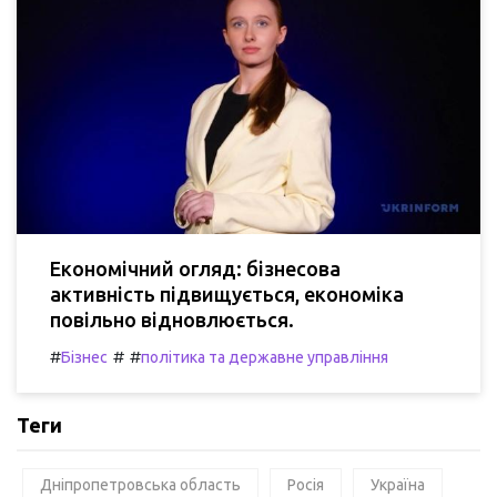
Економічний огляд: бізнесова
активність підвищується, економіка
повільно відновлюється.
#
#
#
Бізнес
політика та державне управління
Теги
Дніпропетровська область
Росія
Україна