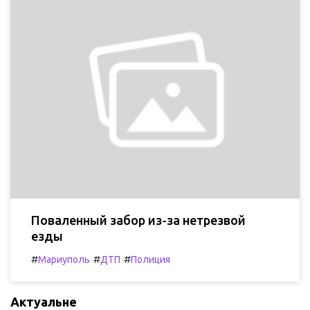
Поваленный забор из-за нетрезвой
езды
#
#
#
Мариуполь
ДТП
Полиция
Актуальне