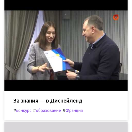
За знания — в Диснейленд
#
#
#
конкурс
образование
Франция