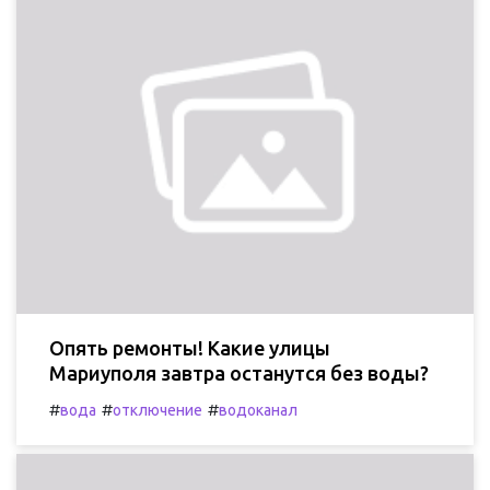
Опять ремонты! Какие улицы
Мариуполя завтра останутся без воды?
#
#
#
вода
отключение
водоканал