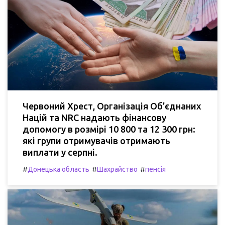
Червоний Хрест, Організація Об'єднаних
Націй та NRC надають фінансову
допомогу в розмірі 10 800 та 12 300 грн:
які групи отримувачів отримають
виплати у серпні.
#
#
#
Донецька область
Шахрайство
пенсія