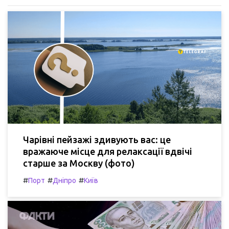
Чарівні пейзажі здивують вас: це
вражаюче місце для релаксації вдвічі
старше за Москву (фото)
#
#
#
Порт
Дніпро
Київ