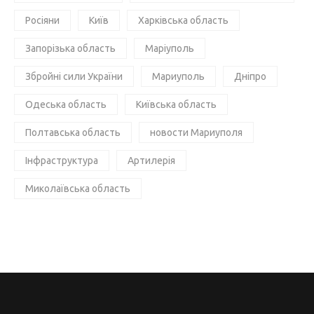
Росіяни
Київ
Харківська область
Запорізька область
Маріуполь
Збройні сили України
Мариуполь
Дніпро
Одеська область
Київська область
Полтавська область
новости Мариуполя
Інфраструктура
Артилерія
Миколаївська область