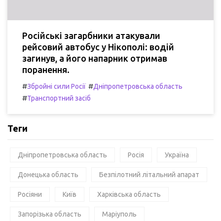
Російські загарбники атакували
рейсовий автобус у Нікополі: водій
загинув, а його напарник отримав
поранення.
#
#
Збройні сили Росії
Дніпропетровська область
#
Транспортний засіб
Теги
Дніпропетровська область
Росія
Україна
Донецька область
Безпілотний літальний апарат
Росіяни
Київ
Харківська область
Запорізька область
Маріуполь