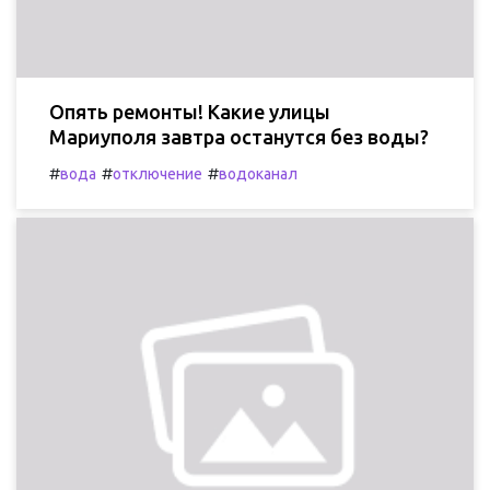
Опять ремонты! Какие улицы
Мариуполя завтра останутся без воды?
#
#
#
вода
отключение
водоканал