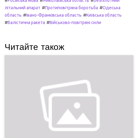
#
#
#
Російська мова
Миколаївська область
Безпілотний
#
#
літальний апарат
Протиповітряна боротьба
Одеська
#
#
область
Івано-Франківська область
Київська область
#
#
Балістична ракета
Військово-повітряні сили
Читайте також