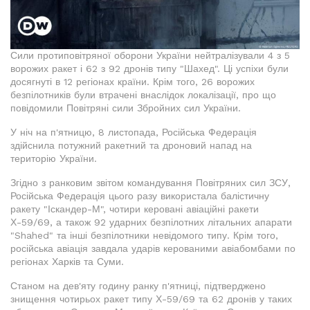
Сили протиповітряної оборони України нейтралізували 4 з 5
ворожих ракет і 62 з 92 дронів типу "Шахед". Ці успіхи були
досягнуті в 12 регіонах країни. Крім того, 26 ворожих
безпілотників були втрачені внаслідок локалізації, про що
повідомили Повітряні сили Збройних сил України.
У ніч на п'ятницю, 8 листопада, Російська Федерація
здійснила потужний ракетний та дроновий напад на
територію України.
Згідно з ранковим звітом командування Повітряних сил ЗСУ,
Російська Федерація цього разу використала балістичну
ракету "Іскандер-М", чотири керовані авіаційні ракети
Х-59/69, а також 92 ударних безпілотних літальних апарати
"Shahed" та інші безпілотники невідомого типу. Крім того,
російська авіація завдала ударів керованими авіабомбами по
регіонах Харків та Суми.
Станом на дев'яту годину ранку п'ятниці, підтверджено
знищення чотирьох ракет типу Х-59/69 та 62 дронів у таких