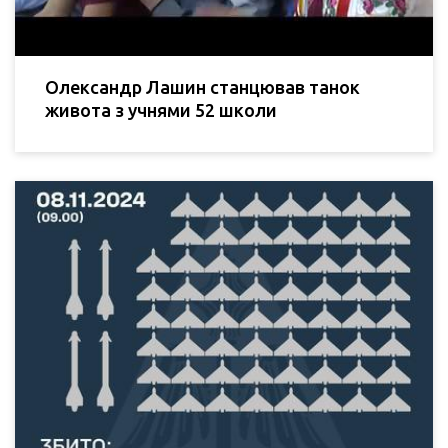
Олександр Лашин станцював танок
живота з учнями 52 школи