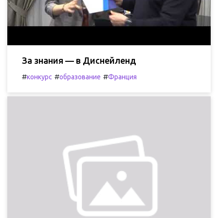
За знания — в Диснейленд
#
#
#
конкурс
образование
Франция