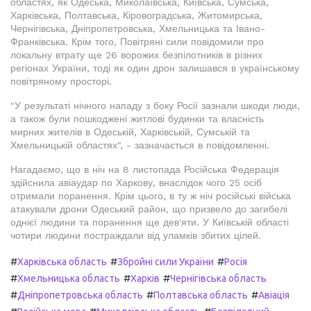
областях, як Одеська, Миколаївська, Київська, Сумська,
Харківська, Полтавська, Кіровоградська, Житомирська,
Чернігівська, Дніпропетровська, Хмельницька та Івано-
Франківська. Крім того, Повітряні сили повідомили про
локальну втрату ще 26 ворожих безпілотників в різних
регіонах України, тоді як один дрон залишався в українському
повітряному просторі.
"У результаті нічного нападу з боку Росії зазнали шкоди люди,
а також були пошкоджені житлові будинки та власність
мирних жителів в Одеській, Харківській, Сумській та
Хмельницькій областях", - зазначається в повідомленні.
Нагадаємо, що в ніч на 8 листопада Російська Федерація
здійснила авіаудар по Харкову, внаслідок чого 25 осіб
отримали поранення. Крім цього, в ту ж ніч російські війська
атакували дрони Одеський район, що призвело до загибелі
однієї людини та поранення ще дев'яти. У Київській області
чотири людини постраждали від уламків збитих цілей.
#
#
#
Харківська область
Збройні сили України
Росія
#
#
#
Хмельницька область
Харків
Чернігівська область
#
#
#
Дніпропетровська область
Полтавська область
Авіація