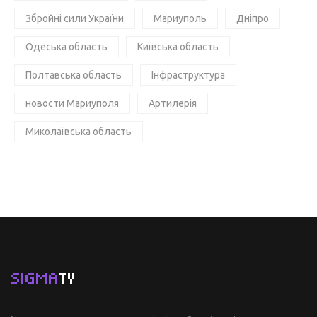
Збройні сили України
Мариуполь
Дніпро
Одеська область
Київська область
Полтавська область
Інфраструктура
новости Мариуполя
Артилерія
Миколаївська область
SIGMA
TV