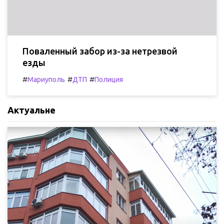
Поваленный забор из-за нетрезвой
езды
#
#
#
Мариуполь
ДТП
Полиция
Актуальне