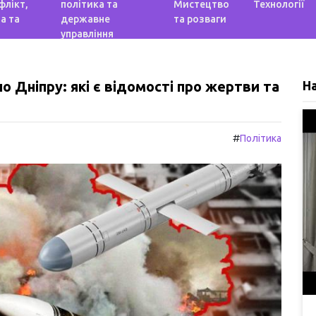
флікт,
політика та
Мистецтво
Технології
а та
державне
та розваги
управління
по Дніпру: які є відомості про жертви та
Н
#
Політика