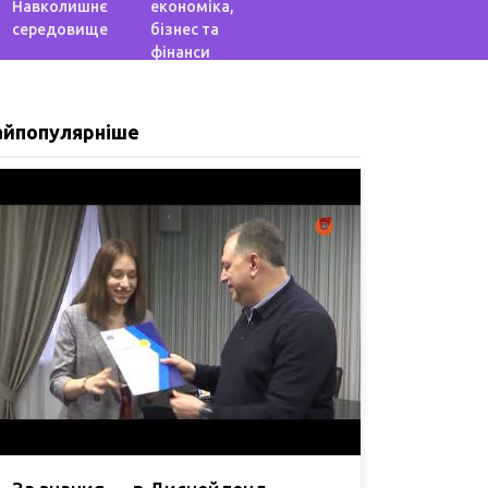
Навколишнє
економіка,
середовище
бізнес та
фінанси
айпопулярніше