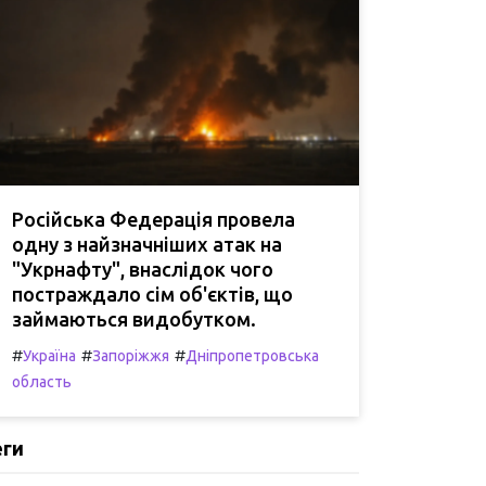
Російська Федерація провела
одну з найзначніших атак на
"Укрнафту", внаслідок чого
постраждало сім об'єктів, що
займаються видобутком.
#
#
#
Україна
Запоріжжя
Дніпропетровська
область
еги