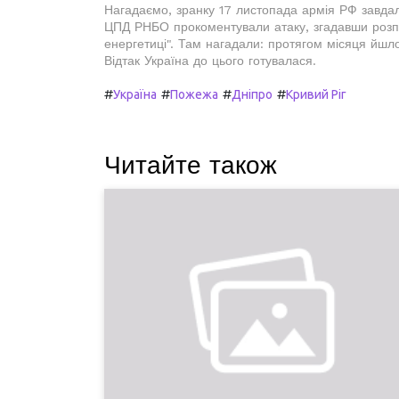
Нагадаємо, зранку 17 листопада армія РФ завда
ЦПД РНБО прокоментували атаку, згадавши розпов
енергетиці". Там нагадали: протягом місяця йшло
Відтак Україна до цього готувалася.
#
#
#
#
Україна
Пожежа
Дніпро
Кривий Ріг
Читайте також