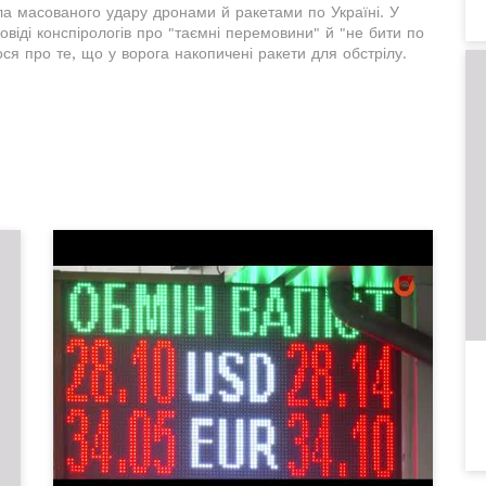
ла масованого удару дронами й ракетами по Україні. У
іді конспірологів про "таємні перемовини" й "не бити по
ся про те, що у ворога накопичені ракети для обстрілу.