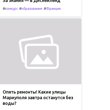
За знания — в Диснейленд
#
#
#
конкурс
образование
Франция
Опять ремонты! Какие улицы
Мариуполя завтра останутся без
воды?