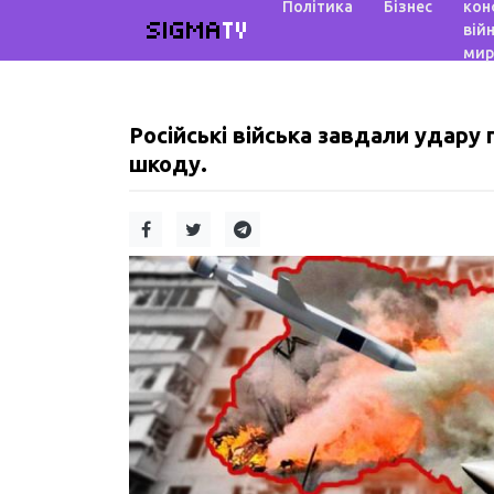
Політика
Бізнес
кон
SIGMA
TV
війн
мир
Російські війська завдали удару 
шкоду.