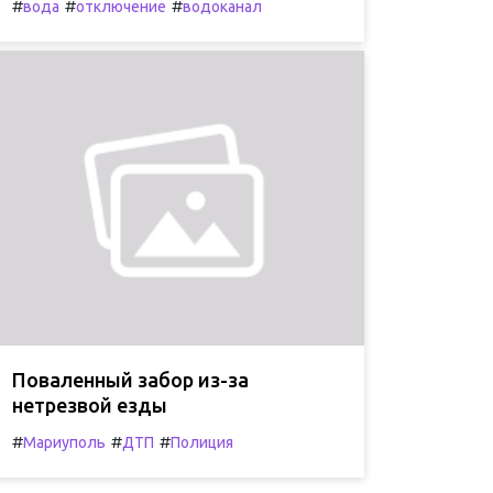
#
#
#
вода
отключение
водоканал
Поваленный забор из-за
нетрезвой езды
#
#
#
Мариуполь
ДТП
Полиция