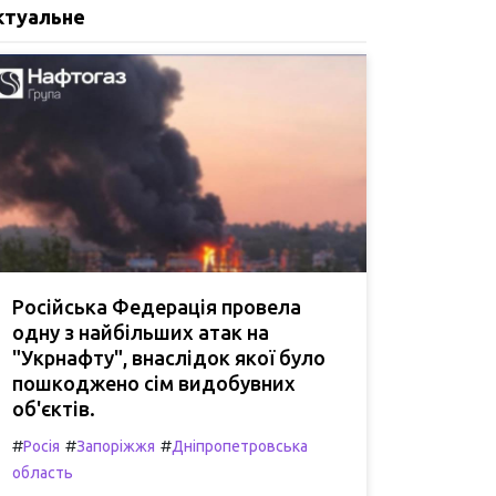
ктуальне
Російська Федерація провела
одну з найбільших атак на
"Укрнафту", внаслідок якої було
пошкоджено сім видобувних
об'єктів.
#
#
#
Росія
Запоріжжя
Дніпропетровська
область