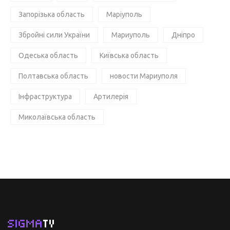
Запорізька область
Маріуполь
Збройні сили України
Мариуполь
Дніпро
Одеська область
Київська область
Полтавська область
новости Мариуполя
Інфраструктура
Артилерія
Миколаївська область
SIGMA
TV