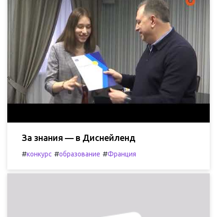
За знания — в Диснейленд
#
#
#
конкурс
образование
Франция