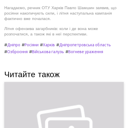
Нагадаємо, речник ОТУ Харків Павло Шамшин заявив, що
росіяни накопичують сили, і літня наступальна кампанія
фактично вже почалася.
Літня офензива загарбників: коли і де вона може
розпочатися, а також які в неї перспективи.
#
#
#
#
Дніпро
Росіяни
Харків
Дніпропетровська область
#
#
#
Озброєння
Військова галузь
Вогневе ураження
Читайте також