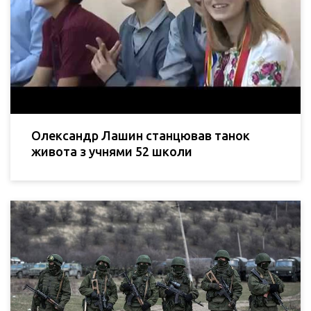
Олександр Лашин станцював танок
живота з учнями 52 школи