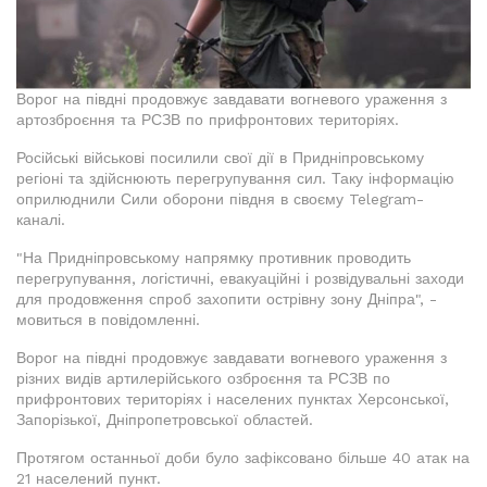
Ворог на півдні продовжує завдавати вогневого ураження з
артозброєння та РСЗВ по прифронтових територіях.
Російські військові посилили свої дії в Придніпровському
регіоні та здійснюють перегрупування сил. Таку інформацію
оприлюднили Сили оборони півдня в своєму Telegram-
каналі.
"На Придніпровському напрямку противник проводить
перегрупування, логістичні, евакуаційні і розвідувальні заходи
для продовження спроб захопити острівну зону Дніпра", -
мовиться в повідомленні.
Ворог на півдні продовжує завдавати вогневого ураження з
різних видів артилерійського озброєння та РСЗВ по
прифронтових територіях і населених пунктах Херсонської,
Запорізької, Дніпропетровської областей.
Протягом останньої доби було зафіксовано більше 40 атак на
21 населений пункт.