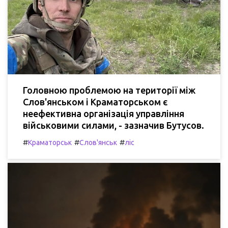
Головною проблемою на території між
Слов'янськом і Краматорськом є
неефективна організація управління
військовими силами, - зазначив Бутусов.
#
#
#
Краматорськ
Слов'янськ
ліс