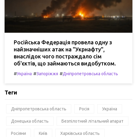
Російська Федерація провела одну з
найзначніших атак на "Укрнафту",
внаслідок чого постраждало сім
об'єктів, що займаються видобутком.
#
#
#
Україна
Запоріжжя
Дніпропетровська область
Теги
Дніпропетровська область
Росія
Україна
Донецька область
Безпілотний літальний апарат
Росіяни
Київ
Харківська область