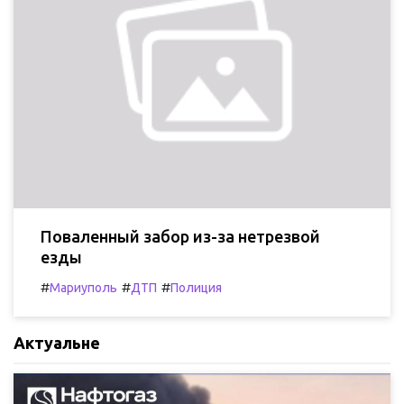
Поваленный забор из-за нетрезвой
езды
#
#
#
Мариуполь
ДТП
Полиция
Актуальне