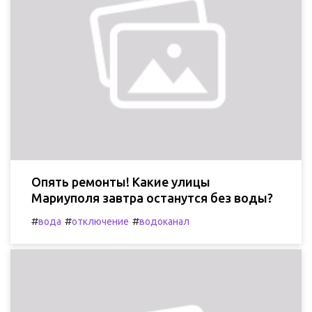
Опять ремонты! Какие улицы
Мариуполя завтра останутся без воды?
#
#
#
вода
отключение
водоканал