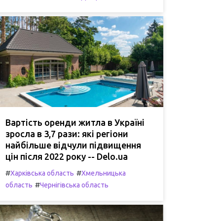
Вартість оренди житла в Україні
зросла в 3,7 рази: які регіони
найбільше відчули підвищення
цін після 2022 року -- Delo.ua
#
#
Харківська область
Хмельницька
#
область
Чернігівська область