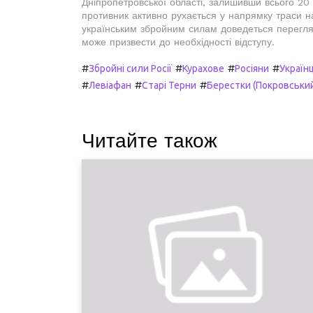
Дніпропетровської області, залишивши всього 20 
противник активно рухається у напрямку траси на
українським збройним силам доведеться переглян
може призвести до необхідності відступу.
#
#
#
#
Збройні сили Росії
Курахове
Росіяни
Українц
#
#
#
Левіафан
Старі Терни
Берестки (Покровський
Читайте також