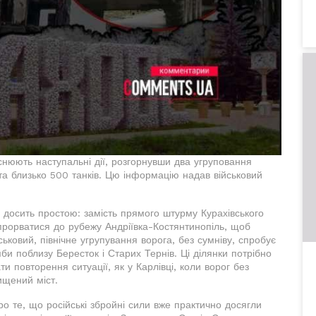
йснюють наступальні дії, розгорнувши два угруповання
та близько 500 танків. Цю інформацію надав військовий
 є досить простою: замість прямого штурму Курахівського
 прорватися до рубежу Андріївка-Костянтинопіль, щоб
ськовий, північне угрупування ворога, без сумніву, спробує
и поблизу Бересток і Старих Тернів. Ці ділянки потрібно
и повторення ситуації, як у Карлівці, коли ворог без
ищений міст.
о те, що російські збройні сили вже практично досягли