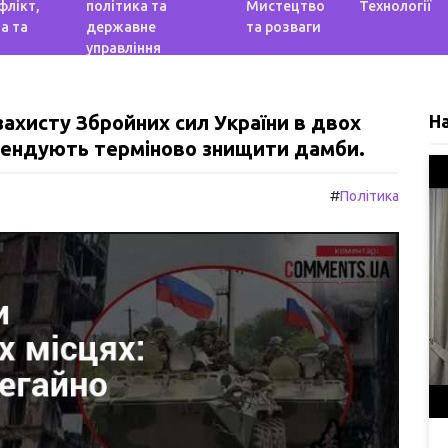
флікт,
політика та
Мистецтво
Технології
а та
державне
та розваги
управління
 захисту Збройних сил України в двох
Н
омендують терміново знищити дамби.
#
Політика