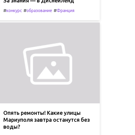
За знания — в Диснейленд
#
#
#
конкурс
образование
Франция
Опять ремонты! Какие улицы
Мариуполя завтра останутся без
воды?