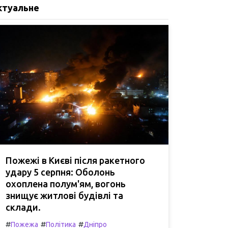
ктуальне
Пожежі в Києві після ракетного
удару 5 серпня: Оболонь
охоплена полум'ям, вогонь
знищує житлові будівлі та
склади.
#
#
#
Пожежа
Політика
Дніпро