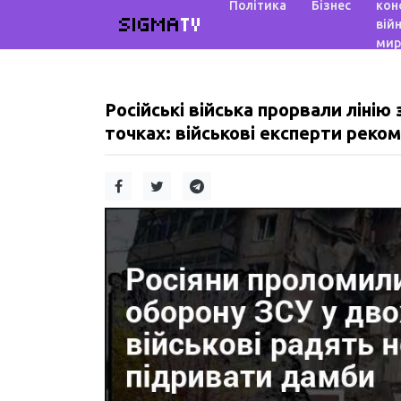
Політика
Бізнес
кон
SIGMA
TV
війн
мир
Російські війська прорвали лінію
точках: військові експерти рек