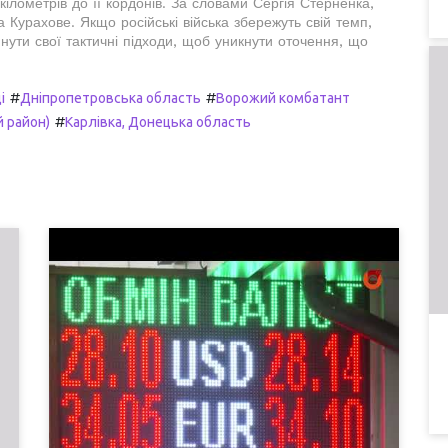
кілометрів до її кордонів. За словами Сергія Стерненка,
 Курахове. Якщо російські війська збережуть свій темп,
ути свої тактичні підходи, щоб уникнути оточення, що
#
#
і
Дніпропетровська область
Ворожий комбатант
#
 район)
Карлівка, Донецька область