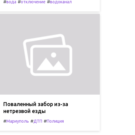
#
#
#
вода
отключение
водоканал
Поваленный забор из-за
нетрезвой езды
#
#
#
Мариуполь
ДТП
Полиция