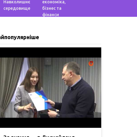
Навколишнє
економіка,
середовище
бізнес та
фінанси
айпопулярніше