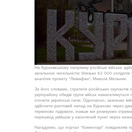
На Курахівському напрямку російські війська зді
загальною чисельністю близько 63 000 солдатів 
аналітик проекту "Левіафан", Микола Мельник.
За його словами, стратегія російських окупантів
укріпрайону обидві групи військ намагатимуться
оточити українські сили. Одночасно, зазначає вій
здійснити раптовий напад на Курахово через дамб
терміново підірвати, інакше ми ризикуємо отримат
перешкод увійшов у населений пункт через незн
Нагадуємо, що портал "Коментарі" повідомляв пр