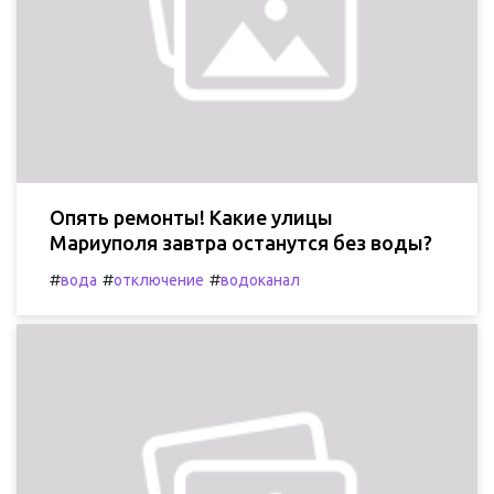
Опять ремонты! Какие улицы
Мариуполя завтра останутся без воды?
#
#
#
вода
отключение
водоканал