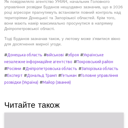
Як повідомляло агентство УНІАН, начальник Головного
управління розвідки Буданов нещодавно зазначив, що в 2026
році агресори прагнутимуть встановити повний контроль над
територіями Донецької та Запорізької областей. Крім того,
вони мають намір максимально просунутися в напрямку
Дніпропетровської області.
Тоді Буданов зазначав також, у лютому може з'явитися вікно
для досягнення мирної угоди.
#
#
#
#
Донецька область
військові
зброя
Українське
#
незалежне інформаційне агентство
Покровський район
#
#
#
Росіяни
Дніпропетровська область
Запорізька область
#
#
#
#
Експерт
Дональд Трамп
Гетьман
Головне управління
#
розвідки (Україна)
Майор (звання)
Читайте також