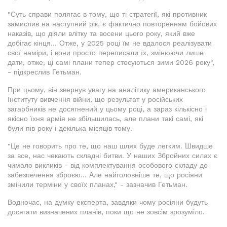
"Суть справи полягає в тому, що ті стратегії, які противник
замислив на наступний рік, є фактично повторенням бойових
наказів, що діяли влітку та восени цього року, який вже
добігає кінця... Отже, у 2025 році їм не вдалося реалізувати
свої наміри, і вони просто переписали їх, змінюючи лише
дати, отже, ці самі плани тепер стосуються зими 2026 року",
- підкреслив Гетьман.
При цьому, він звернув увагу на аналітику американського
Інституту вивчення війни, що результат у російських
загарбників не досягнений у цьому році, а зараз кількісно і
якісно їхня армія не збільшилась, але плани такі самі, які
були пів року і декілька місяців тому.
"Це не говорить про те, що наш шлях буде легким. Швидше
за все, нас чекають складні битви. У наших Збройних силах є
чимало викликів - від комплектування особового складу до
забезпечення зброєю... Але найголовніше те, що росіяни
змінили терміни у своїх планах," - зазначив Гетьман.
Водночас, на думку експерта, завдяки чому росіяни будуть
досягати визначених планів, поки що не зовсім зрозуміло.