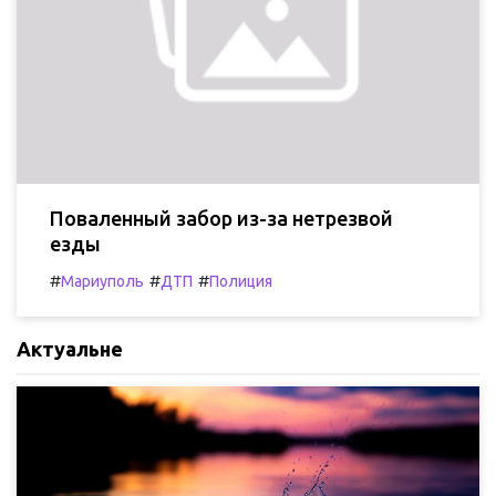
Поваленный забор из-за нетрезвой
езды
#
#
#
Мариуполь
ДТП
Полиция
Актуальне