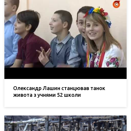
Олександр Лашин станцював танок
живота з учнями 52 школи