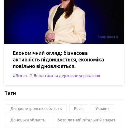
Економічний огляд: бізнесова
активність підвищується, економіка
повільно відновлюється.
#
#
#
Бізнес
політика та державне управління
Теги
Дніпропетровська область
Росія
Україна
Донецька область
Безпілотний літальний апарат