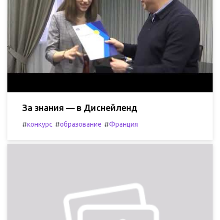
За знания — в Диснейленд
#
#
#
конкурс
образование
Франция