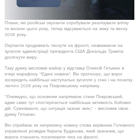
Плани, які російські окупанти спробували реалізувати влітку
та восени цього року, тепер відсуваються на зиму та весну
2026 року.
Окупанти продовжать тиснути на фронті, незважаючи на
зусилля адміністрації президента США Дональда Трампа
досягнути миру.
Таку думку висловив майор у відставці Олексій Гетьман в
етері марафону "Єдині новини". Він прогнозує, що ворог
зосередить найбільші наступальні зусилля у січні і на початку
лютого 2026 року на Покровському напрямку.
"Очевидно, що основним напрямком стане Покровський,
адже саме тут спостерігається найбільша активність бойових
дій. Сумніваюся, що ситуація зазнає змін," - висловив свою
думку Гетьман.
Він сприймає як неприємну новину слова керівника Головного
управління розвідки Кирила Буданова, який зазначив, що
вороги планують посилювати тиск на фронті.