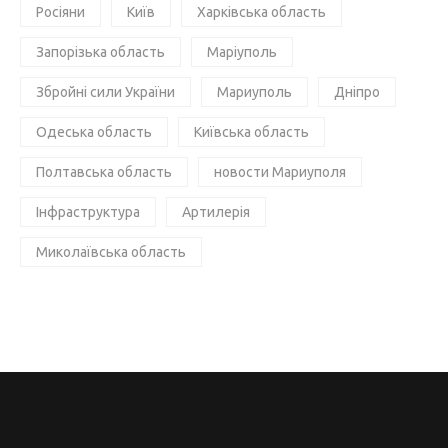
Росіяни
Київ
Харківська область
Запорізька область
Маріуполь
Збройні сили України
Мариуполь
Дніпро
Одеська область
Київська область
Полтавська область
новости Мариуполя
Інфраструктура
Артилерія
Миколаївська область