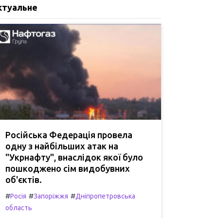
ктуальне
Російська Федерація провела
одну з найбільших атак на
"Укрнафту", внаслідок якої було
пошкоджено сім видобувних
об'єктів.
#
#
#
Росія
Запоріжжя
Дніпропетровська
область