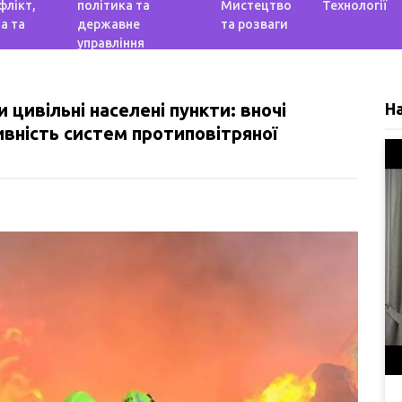
флікт,
політика та
Мистецтво
Технології
а та
державне
та розваги
управління
 цивільні населені пункти: вночі
Н
ивність систем протиповітряної