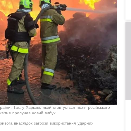
їни. Так, у Харкові, який оговтується після російського
квітня пролунав новий вибух.
тривога внаслідок загрози використання ударних