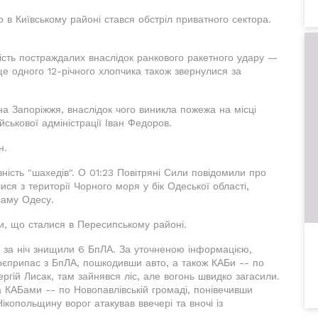
 в Київському районі стався обстріл приватного сектора.
ість постраждалих внаслідок ранкового ракетного удару —
 ще одного 12-річного хлопчика також звернулися за
 на Запоріжжя, внаслідок чого виникла пожежа на місці
йськової адміністрації Іван Федоров.
н.
ність "шахедів". О 01:23 Повітряні Сили повідомили про
ися з території Чорного моря у бік Одеської області,
саму Одесу.
, що сталися в Пересипському районі.
" за ніч знищили 6 БпЛА. За уточненою інформацією,
оєприпас з БпЛА, пошкодивши авто, а також КАБи -- по
ргій Лисак, там зайнявся ліс, але вогонь швидко загасили.
а КАБами -- по Новопавлівській громаді, понівечивши
копольщину ворог атакував ввечері та вночі із