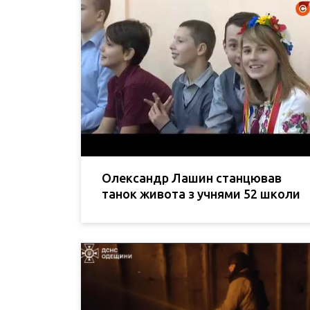
Олександр Лашин станцював
танок живота з учнями 52 школи