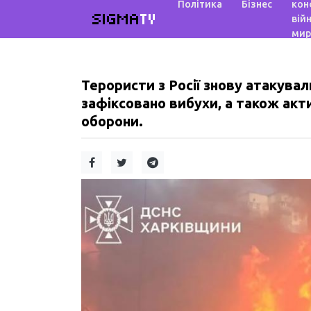
Політика
Бізнес
кон
SIGMA
TV
війн
мир
Терористи з Росії знову атакували
зафіксовано вибухи, а також акт
оборони.