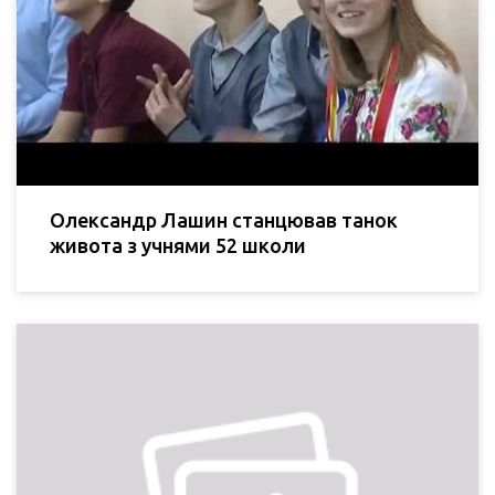
Олександр Лашин станцював танок
живота з учнями 52 школи