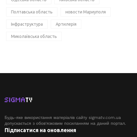
Полтавська область
новости Мариуполя
Інфраструктура
Артилерія
Миколаївська область
SIGMA
TV
Будь-яке використання матеріалів сайту sigmatv.com.ua
допускається з обов'язковим посиланням на даний портал.
Підписатися на оновлення