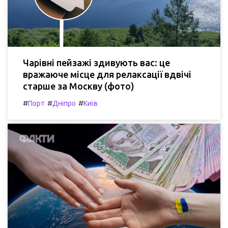
Чарівні пейзажі здивують вас: це
вражаюче місце для релаксації вдвічі
старше за Москву (фото)
#
#
#
Порт
Дніпро
Київ