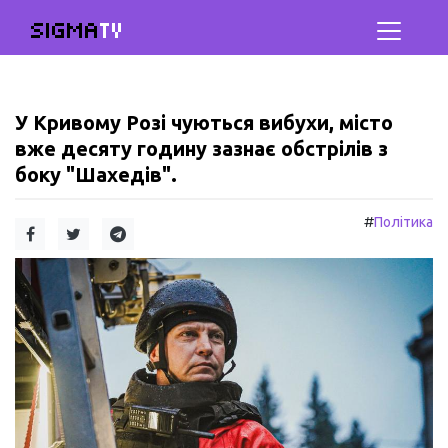
SIGMA
TV
У Кривому Розі чуються вибухи, місто
вже десяту годину зазнає обстрілів з
боку "Шахедів".
#
Політика