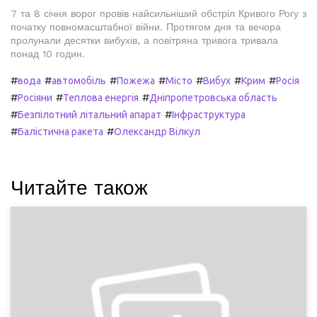
7 та 8 січня ворог провів найсильніший обстріл Кривого Рогу з
початку повномасштабної війни. Протягом дня та вечора
пролунали десятки вибухів, а повітряна тривога тривала
понад 10 годин.
#
#
#
#
#
#
#
вода
автомобіль
Пожежа
Місто
Вибух
Крим
Росія
#
#
#
Росіяни
Теплова енергія
Дніпропетровська область
#
#
Безпілотний літальний апарат
Інфраструктура
#
#
Балістична ракета
Олександр Вілкул
Читайте також