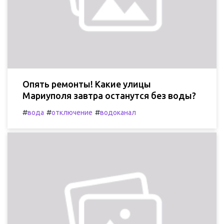
Опять ремонты! Какие улицы
Мариуполя завтра останутся без воды?
#
#
#
вода
отключение
водоканал