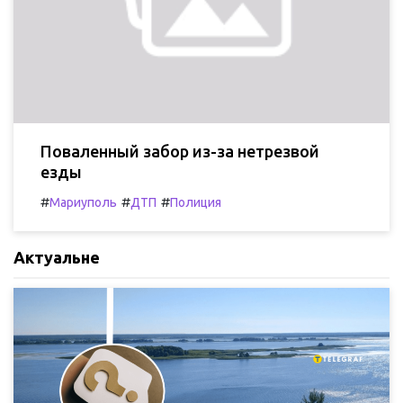
Поваленный забор из-за нетрезвой
езды
#
#
#
Мариуполь
ДТП
Полиция
Актуальне