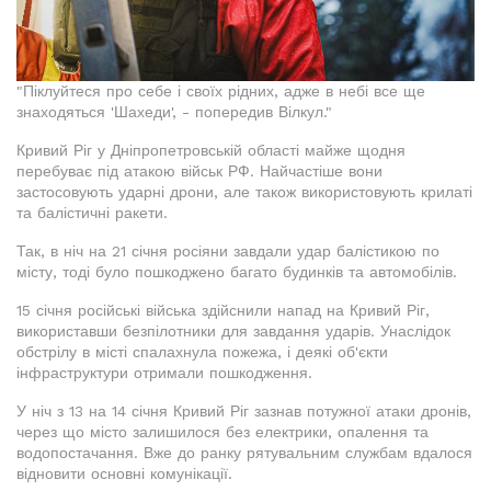
"Піклуйтеся про себе і своїх рідних, адже в небі все ще
знаходяться 'Шахеди', - попередив Вілкул."
Кривий Ріг у Дніпропетровській області майже щодня
перебуває під атакою військ РФ. Найчастіше вони
застосовують ударні дрони, але також використовують крилаті
та балістичні ракети.
Так, в ніч на 21 січня росіяни завдали удар балістикою по
місту, тоді було пошкоджено багато будинків та автомобілів.
15 січня російські війська здійснили напад на Кривий Ріг,
використавши безпілотники для завдання ударів. Унаслідок
обстрілу в місті спалахнула пожежа, і деякі об'єкти
інфраструктури отримали пошкодження.
У ніч з 13 на 14 січня Кривий Ріг зазнав потужної атаки дронів,
через що місто залишилося без електрики, опалення та
водопостачання. Вже до ранку рятувальним службам вдалося
відновити основні комунікації.