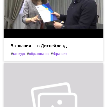
За знания — в Диснейленд
#
#
#
конкурс
образование
Франция