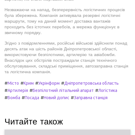
Незважаючи на напад, безперервність логістичних процесів
була збережена. Компанія активувала резервні логістичні
маршрути, тому на даний момент доставка вантажів
проходить без істотних перебоїв, а мережа функціонує в
звичному порядку.
Згідно з повідомленнями, російські військові здійснили понад
десять атак на шість районів Дніпропетровської області,
використовуючи безпілотники, артилерію та авіабомби.
Внаслідок цих обстрілів постраждали станція технічного
обслуговування, складські приміщення, автозаправна станція
та логістична компанія.
#
#
#
#
Місто
Крим
Укрінформ
Дніпропетровська область
#
#
#
Артилерія
Безпілотний літальний апарат
Логістика
#
#
#
#
Бомба
Посада
Новий допис
Заправна станція
Читайте також