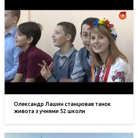
Олександр Лашин станцював танок
живота з учнями 52 школи