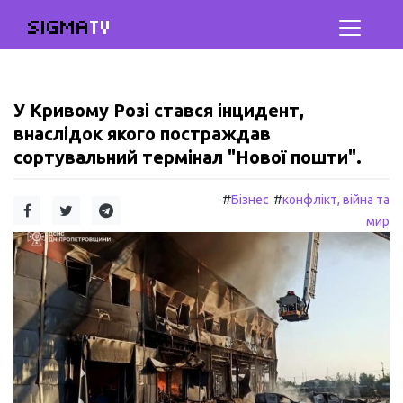
SIGMA
TV
У Кривому Розі стався інцидент,
внаслідок якого постраждав
сортувальний термінал "Нової пошти".
#
#
Бізнес
конфлікт, війна та
мир