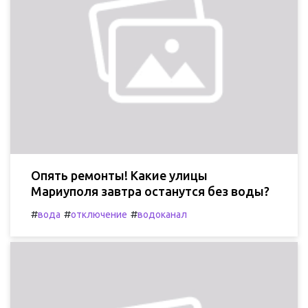
Опять ремонты! Какие улицы
Мариуполя завтра останутся без воды?
#
#
#
вода
отключение
водоканал