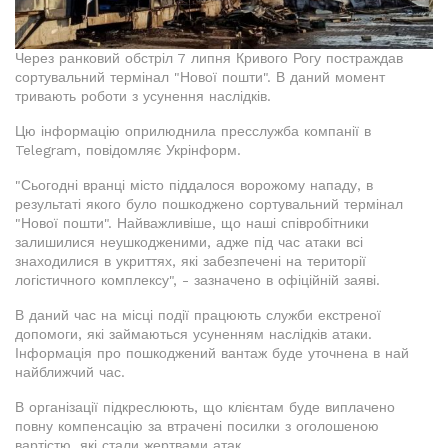
Через ранковий обстріл 7 липня Кривого Рогу постраждав
сортувальний термінал "Нової пошти". В даний момент
тривають роботи з усунення наслідків.
Цю інформацію оприлюднила пресслужба компанії в
Telegram, повідомляє Укрінформ.
"Сьогодні вранці місто піддалося ворожому нападу, в
результаті якого було пошкоджено сортувальний термінал
"Нової пошти". Найважливіше, що наші співробітники
залишилися неушкодженими, адже під час атаки всі
знаходилися в укриттях, які забезпечені на території
логістичного комплексу", - зазначено в офіційній заяві.
В даний час на місці події працюють служби екстреної
допомоги, які займаються усуненням наслідків атаки.
Інформація про пошкоджений вантаж буде уточнена в най
найближчий час.
В організації підкреслюють, що клієнтам буде виплачено
повну компенсацію за втрачені посилки з оголошеною
вартістю, які стали жертвами атак.