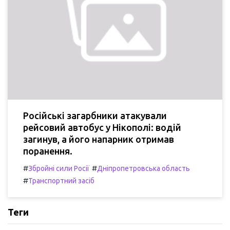
Російські загарбники атакували
рейсовий автобус у Нікополі: водій
загинув, а його напарник отримав
поранення.
#
#
Збройні сили Росії
Дніпропетровська область
#
Транспортний засіб
Теги