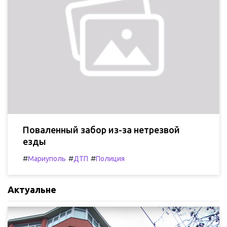
Поваленный забор из-за нетрезвой
езды
#
#
#
Мариуполь
ДТП
Полиция
Актуальне