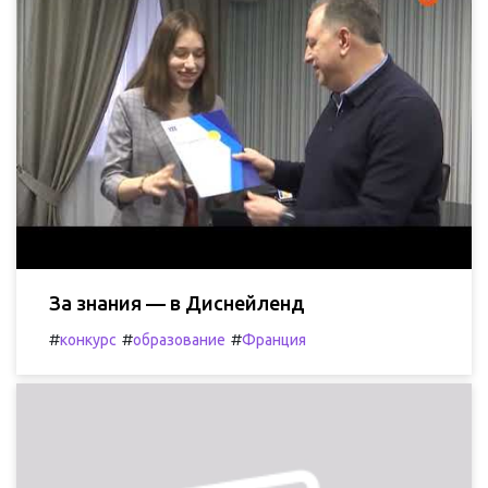
За знания — в Диснейленд
#
#
#
конкурс
образование
Франция